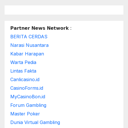
𝗣𝗮𝗿𝘁𝗻𝗲𝗿 𝗡𝗲𝘄𝘀 𝗡𝗲𝘁𝘄𝗼𝗿𝗸 :
BERITA CERDAS
Narasi Nusantara
Kabar Harapan
Warta Pedia
Lintas Fakta
Canlicasino.id
CasinoForms.id
MyCasinoBon.id
Forum Gambling
Master Poker
Dunia Virtual Gambling