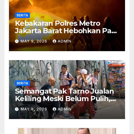
BERITA
Kebakaran Polres Metro
Jakarta Barat Hebohkan Pagi
Hari, Ini Fakta Terbarunya
MAY 9, 2026
ADMIN
BERITA
Semangat Pak Tarno Jualan
Keliling Meski Belum Pulih,
Tetap Menghibur dan Cari
MAY 8, 2026
ADMIN
Nafkah