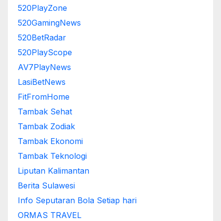
520PlayZone
520GamingNews
520BetRadar
520PlayScope
AV7PlayNews
LasiBetNews
FitFromHome
Tambak Sehat
Tambak Zodiak
Tambak Ekonomi
Tambak Teknologi
Liputan Kalimantan
Berita Sulawesi
Info Seputaran Bola Setiap hari
ORMAS TRAVEL