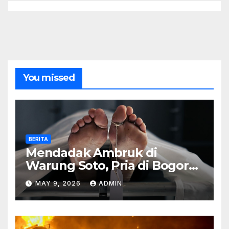
You missed
BERITA
Mendadak Ambruk di
Warung Soto, Pria di Bogor
Meninggal Sebelum Makan
MAY 9, 2026
ADMIN