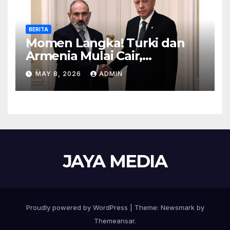
BERITA
Momen Langka! Turki dan
Armenia Mulai Cair,
Perbatasan Siap Dibuka
MAY 8, 2026
ADMIN
JAYA MEDIA
Proudly powered by WordPress
|
Theme:
Newsmark
by
Themeansar
.