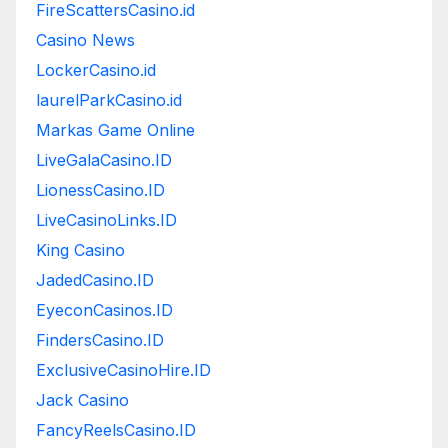
FireScattersCasino.id
Casino News
LockerCasino.id
laurelParkCasino.id
Markas Game Online
LiveGalaCasino.ID
LionessCasino.ID
LiveCasinoLinks.ID
King Casino
JadedCasino.ID
EyeconCasinos.ID
FindersCasino.ID
ExclusiveCasinoHire.ID
Jack Casino
FancyReelsCasino.ID