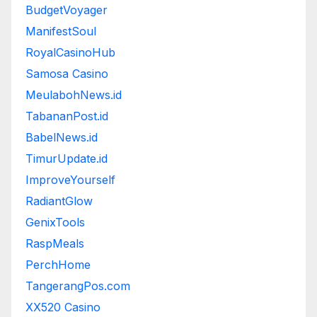
BudgetVoyager
ManifestSoul
RoyalCasinoHub
Samosa Casino
MeulabohNews.id
TabananPost.id
BabelNews.id
TimurUpdate.id
ImproveYourself
RadiantGlow
GenixTools
RaspMeals
PerchHome
TangerangPos.com
XX520 Casino