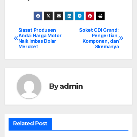
Siasat Produsen
Soket CDI Grand:
Post
Andai Harga Motor
Pengertian,
Naik Imbas Dolar
Komponen, dan
navigation
Meroket
Skemanya
By
admin
Related Post