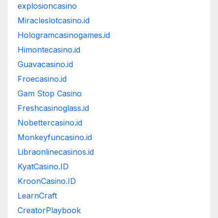
explosioncasino
Miracleslotcasino.id
Hologramcasinogames.id
Himontecasino.id
Guavacasino.id
Froecasino.id
Gam Stop Casino
Freshcasinoglass.id
Nobettercasino.id
Monkeyfuncasino.id
Libraonlinecasinos.id
KyatCasino.ID
KroonCasino.ID
LearnCraft
CreatorPlaybook