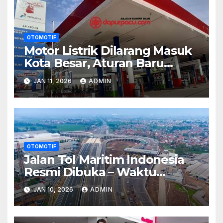
OTOMOTIF
Motor Listrik Dilarang Masuk
Kota Besar, Aturan Baru
Kontroversial
JAN 11, 2026
ADMIN
OTOMOTIF
Jalan Tol Maritim Indonesia
Resmi Dibuka – Waktu
Tempuh Ke Sulawesi Turun
JAN 10, 2026
ADMIN
40%