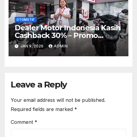
OTOMOTIF
Dealer Motor Indonesia Kasih
Cashback 30% – Promo
Musim Liburan!
JAN 9, 2026
ADMIN
Leave a Reply
Your email address will not be published.
Required fields are marked
*
Comment
*