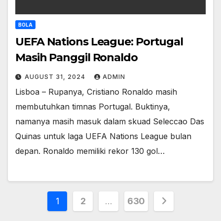
BOLA
UEFA Nations League: Portugal
Masih Panggil Ronaldo
AUGUST 31, 2024
ADMIN
Lisboa – Rupanya, Cristiano Ronaldo masih
membutuhkan timnas Portugal. Buktinya,
namanya masih masuk dalam skuad Seleccao Das
Quinas untuk laga UEFA Nations League bulan
depan. Ronaldo memiliki rekor 130 gol…
Posts
1
2
…
630