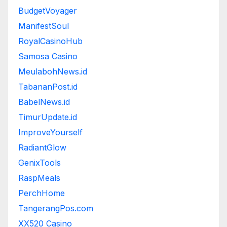
BudgetVoyager
ManifestSoul
RoyalCasinoHub
Samosa Casino
MeulabohNews.id
TabananPost.id
BabelNews.id
TimurUpdate.id
ImproveYourself
RadiantGlow
GenixTools
RaspMeals
PerchHome
TangerangPos.com
XX520 Casino