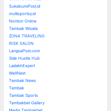
SukabumiPost.id
multisportsy.id
Nonton Online
Tambak Wisata
ZONA TRAVELING
RISK SALON
LangsaPost.com
Side Hustle Hub
LadakhExpert
WellNest
Tambak News
Tambak
Tambak Sports
Tambakbet Gallery
Media Tambakbet