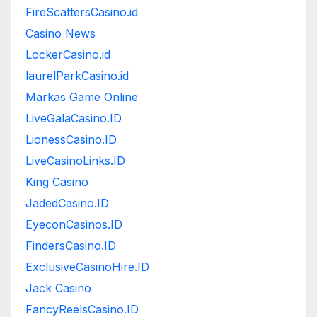
FireScattersCasino.id
Casino News
LockerCasino.id
laurelParkCasino.id
Markas Game Online
LiveGalaCasino.ID
LionessCasino.ID
LiveCasinoLinks.ID
King Casino
JadedCasino.ID
EyeconCasinos.ID
FindersCasino.ID
ExclusiveCasinoHire.ID
Jack Casino
FancyReelsCasino.ID