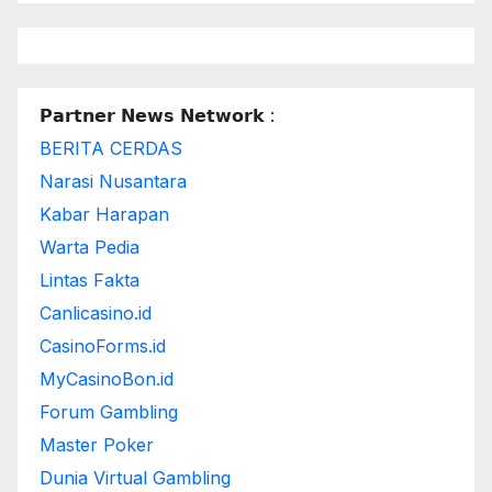
𝗣𝗮𝗿𝘁𝗻𝗲𝗿 𝗡𝗲𝘄𝘀 𝗡𝗲𝘁𝘄𝗼𝗿𝗸 :
BERITA CERDAS
Narasi Nusantara
Kabar Harapan
Warta Pedia
Lintas Fakta
Canlicasino.id
CasinoForms.id
MyCasinoBon.id
Forum Gambling
Master Poker
Dunia Virtual Gambling