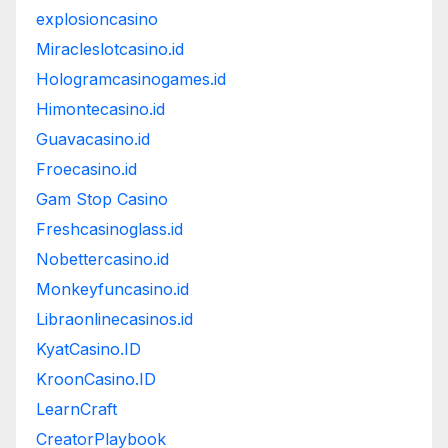
explosioncasino
Miracleslotcasino.id
Hologramcasinogames.id
Himontecasino.id
Guavacasino.id
Froecasino.id
Gam Stop Casino
Freshcasinoglass.id
Nobettercasino.id
Monkeyfuncasino.id
Libraonlinecasinos.id
KyatCasino.ID
KroonCasino.ID
LearnCraft
CreatorPlaybook