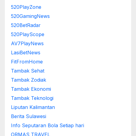
520PlayZone
520GamingNews
520BetRadar
520PlayScope
AV7PlayNews
LasiBetNews
FitFromHome
Tambak Sehat
Tambak Zodiak
Tambak Ekonomi
Tambak Teknologi
Liputan Kalimantan
Berita Sulawesi
Info Seputaran Bola Setiap hari
ORMAS TRAVEL