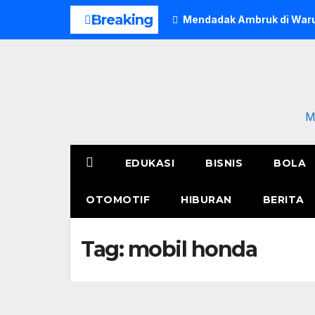
Skip
Breaking
Mendadak Ambruk di Waru
to
content
M
EDUKASI
BISNIS
BOLA
OTOMOTIF
HIBURAN
BERITA
Tag:
mobil honda