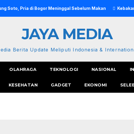
ng Soto, Pria di Bogor Meninggal Sebelum Makan
Kebakar
JAYA MEDIA
edia Berita Update Meliputi Indonesia & Internation
OLAHRAGA
TEKNOLOGI
NASIONAL
I
KESEHATAN
GADGET
EKONOMI
SELE