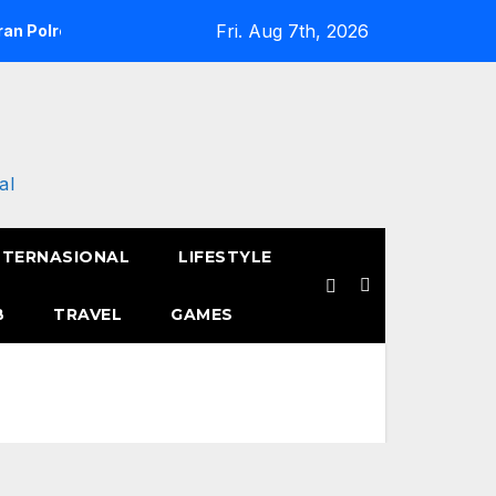
Fri. Aug 7th, 2026
an Polres Metro Jakarta Barat Hebohkan Pagi Hari, Ini Fakta 
al
NTERNASIONAL
LIFESTYLE
B
TRAVEL
GAMES