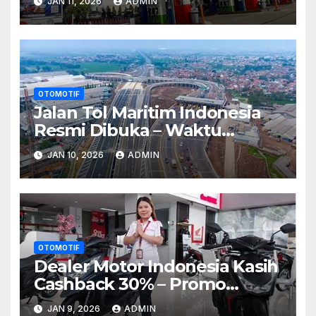
JAN 11, 2026
ADMIN
OTOMOTIF
Jalan Tol Maritim Indonesia
Resmi Dibuka – Waktu
Tempuh Ke Sulawesi Turun
JAN 10, 2026
ADMIN
40%
OTOMOTIF
Dealer Motor Indonesia Kasih
Cashback 30% – Promo
Musim Liburan!
JAN 9, 2026
ADMIN