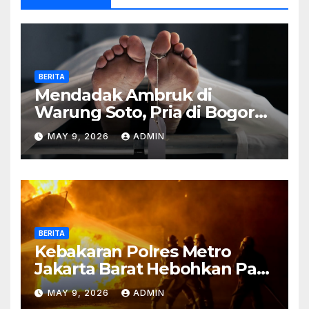
BERITA
Mendadak Ambruk di
Warung Soto, Pria di Bogor
Meninggal Sebelum Makan
MAY 9, 2026
ADMIN
BERITA
Kebakaran Polres Metro
Jakarta Barat Hebohkan Pagi
Hari, Ini Fakta Terbarunya
MAY 9, 2026
ADMIN