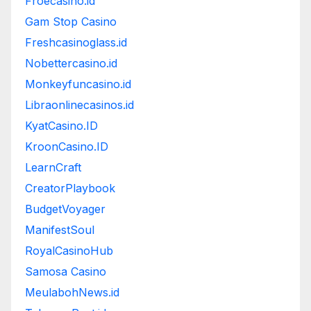
Froecasino.id
Gam Stop Casino
Freshcasinoglass.id
Nobettercasino.id
Monkeyfuncasino.id
Libraonlinecasinos.id
KyatCasino.ID
KroonCasino.ID
LearnCraft
CreatorPlaybook
BudgetVoyager
ManifestSoul
RoyalCasinoHub
Samosa Casino
MeulabohNews.id