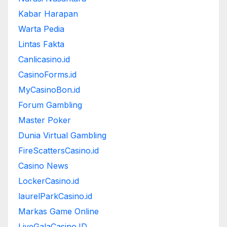
Kabar Harapan
Warta Pedia
Lintas Fakta
Canlicasino.id
CasinoForms.id
MyCasinoBon.id
Forum Gambling
Master Poker
Dunia Virtual Gambling
FireScattersCasino.id
Casino News
LockerCasino.id
laurelParkCasino.id
Markas Game Online
LiveGalaCasino.ID