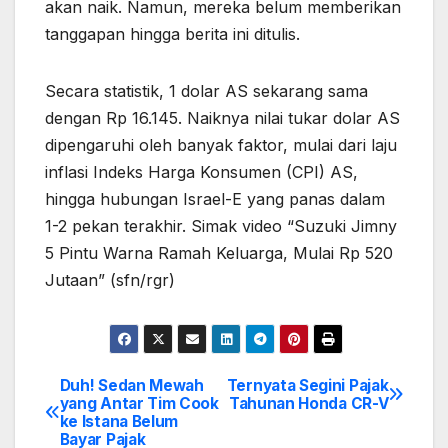
akan naik. Namun, mereka belum memberikan
tanggapan hingga berita ini ditulis.
Secara statistik, 1 dolar AS sekarang sama
dengan Rp 16.145. Naiknya nilai tukar dolar AS
dipengaruhi oleh banyak faktor, mulai dari laju
inflasi Indeks Harga Konsumen (CPI) AS,
hingga hubungan Israel-E yang panas dalam
1-2 pekan terakhir. Simak video “Suzuki Jimny
5 Pintu Warna Ramah Keluarga, Mulai Rp 520
Jutaan” (sfn/rgr)
Duh! Sedan Mewah
Ternyata Segini Pajak
Post
yang Antar Tim Cook
Tahunan Honda CR-V
ke Istana Belum
navigation
Bayar Pajak