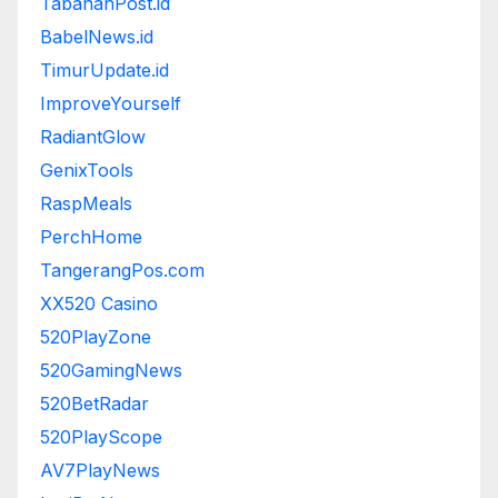
TabananPost.id
BabelNews.id
TimurUpdate.id
ImproveYourself
RadiantGlow
GenixTools
RaspMeals
PerchHome
TangerangPos.com
XX520 Casino
520PlayZone
520GamingNews
520BetRadar
520PlayScope
AV7PlayNews