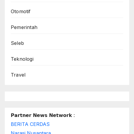
Otomotif
Pemerintah
Seleb
Teknologi
Travel
𝗣𝗮𝗿𝘁𝗻𝗲𝗿 𝗡𝗲𝘄𝘀 𝗡𝗲𝘁𝘄𝗼𝗿𝗸 :
BERITA CERDAS
Narasi Nusantara