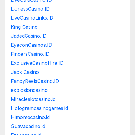
LionessCasino.ID
LiveCasinoLinks.ID
King Casino
JadedCasino.ID
EyeconCasinos.ID
FindersCasino.ID
ExclusiveCasinoHire.ID
Jack Casino
FancyReelsCasino.ID
explosioncasino
Miracleslotcasino.id
Hologramcasinogames.id
Himontecasino.id
Guavacasino.id