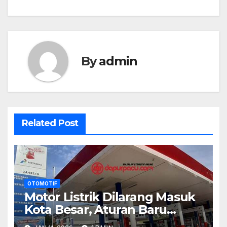
By
admin
Related Post
OTOMOTIF
Motor Listrik Dilarang Masuk
Kota Besar, Aturan Baru
Kontroversial