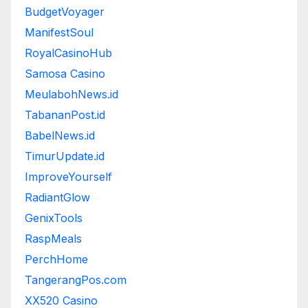
BudgetVoyager
ManifestSoul
RoyalCasinoHub
Samosa Casino
MeulabohNews.id
TabananPost.id
BabelNews.id
TimurUpdate.id
ImproveYourself
RadiantGlow
GenixTools
RaspMeals
PerchHome
TangerangPos.com
XX520 Casino