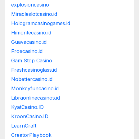
explosioncasino
Miracleslotcasino.id
Hologramcasinogames.id
Himontecasino.id
Guavacasino.id
Froecasino.id
Gam Stop Casino
Freshcasinoglass.id
Nobettercasino.id
Monkeyfuncasino.id
Libraonlinecasinos.id
KyatCasino.ID
KroonCasino.ID
LearnCraft
CreatorPlaybook