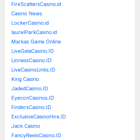
FireScattersCasino.id
Casino News
LockerCasino.id
laurelParkCasino.id
Markas Game Online
LiveGalaCasino.ID
LionessCasino.ID
LiveCasinoLinks.ID
King Casino
JadedCasino.ID
EyeconCasinos.ID
FindersCasino.ID
ExclusiveCasinoHire.ID
Jack Casino
FancyReelsCasino.ID