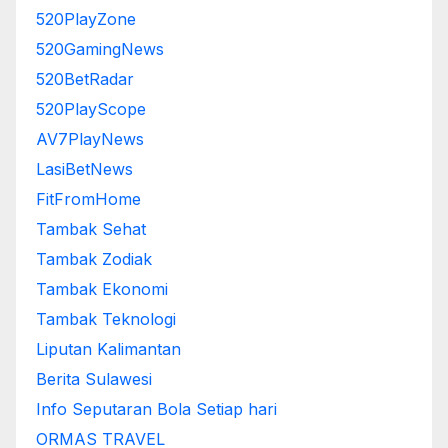
520PlayZone
520GamingNews
520BetRadar
520PlayScope
AV7PlayNews
LasiBetNews
FitFromHome
Tambak Sehat
Tambak Zodiak
Tambak Ekonomi
Tambak Teknologi
Liputan Kalimantan
Berita Sulawesi
Info Seputaran Bola Setiap hari
ORMAS TRAVEL