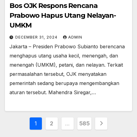
Bos OJK Respons Rencana
Prabowo Hapus Utang Nelayan-
UMKM
DECEMBER 31, 2024
ADMIN
Jakarta – Presiden Prabowo Subianto berencana
menghapus utang usaha kecil, menengah, dan
menengah (UMKM), petani, dan nelayan. Terkait
permasalahan tersebut, OJK menyatakan
pemerintah sedang berupaya mengembangkan
aturan tersebut. Mahendra Siregar,…
Posts
1
2
…
585
pagination