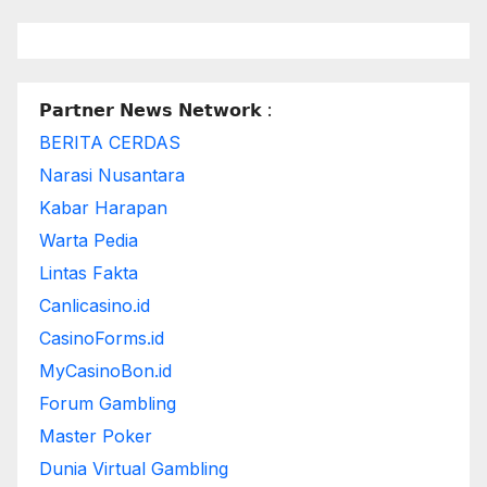
𝗣𝗮𝗿𝘁𝗻𝗲𝗿 𝗡𝗲𝘄𝘀 𝗡𝗲𝘁𝘄𝗼𝗿𝗸 :
BERITA CERDAS
Narasi Nusantara
Kabar Harapan
Warta Pedia
Lintas Fakta
Canlicasino.id
CasinoForms.id
MyCasinoBon.id
Forum Gambling
Master Poker
Dunia Virtual Gambling