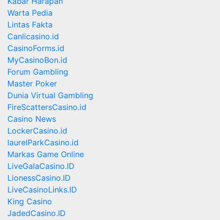
Kabar Harapan
Warta Pedia
Lintas Fakta
Canlicasino.id
CasinoForms.id
MyCasinoBon.id
Forum Gambling
Master Poker
Dunia Virtual Gambling
FireScattersCasino.id
Casino News
LockerCasino.id
laurelParkCasino.id
Markas Game Online
LiveGalaCasino.ID
LionessCasino.ID
LiveCasinoLinks.ID
King Casino
JadedCasino.ID