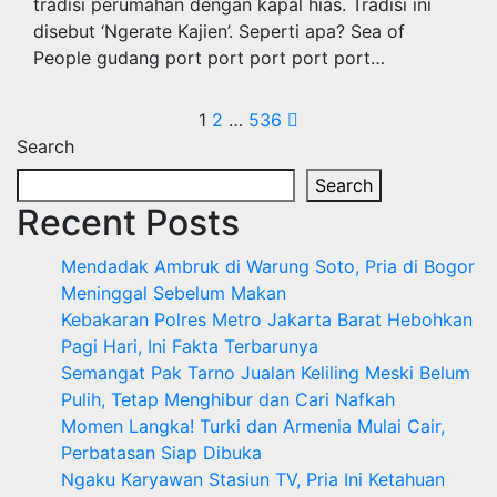
tradisi perumahan dengan kapal hias. Tradisi ini
disebut ‘Ngerate Kajien’. Seperti apa? Sea of ​​
People gudang port port port port port…
Posts
1
2
…
536
Search
pagination
Search
Recent Posts
Mendadak Ambruk di Warung Soto, Pria di Bogor
Meninggal Sebelum Makan
Kebakaran Polres Metro Jakarta Barat Hebohkan
Pagi Hari, Ini Fakta Terbarunya
Semangat Pak Tarno Jualan Keliling Meski Belum
Pulih, Tetap Menghibur dan Cari Nafkah
Momen Langka! Turki dan Armenia Mulai Cair,
Perbatasan Siap Dibuka
Ngaku Karyawan Stasiun TV, Pria Ini Ketahuan