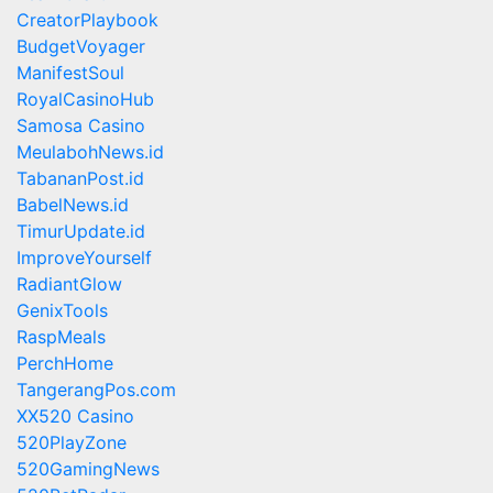
CreatorPlaybook
BudgetVoyager
ManifestSoul
RoyalCasinoHub
Samosa Casino
MeulabohNews.id
TabananPost.id
BabelNews.id
TimurUpdate.id
ImproveYourself
RadiantGlow
GenixTools
RaspMeals
PerchHome
TangerangPos.com
XX520 Casino
520PlayZone
520GamingNews