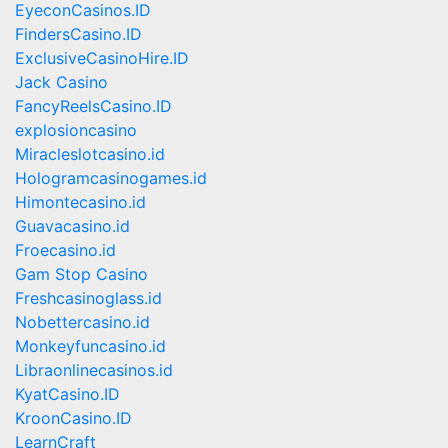
EyeconCasinos.ID
FindersCasino.ID
ExclusiveCasinoHire.ID
Jack Casino
FancyReelsCasino.ID
explosioncasino
Miracleslotcasino.id
Hologramcasinogames.id
Himontecasino.id
Guavacasino.id
Froecasino.id
Gam Stop Casino
Freshcasinoglass.id
Nobettercasino.id
Monkeyfuncasino.id
Libraonlinecasinos.id
KyatCasino.ID
KroonCasino.ID
LearnCraft