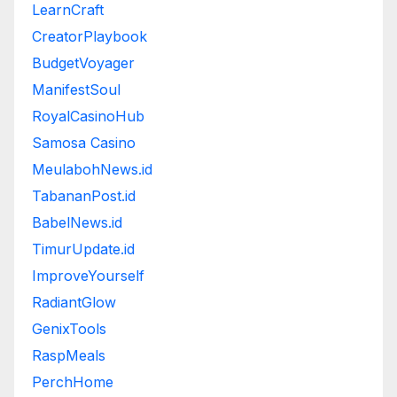
LearnCraft
CreatorPlaybook
BudgetVoyager
ManifestSoul
RoyalCasinoHub
Samosa Casino
MeulabohNews.id
TabananPost.id
BabelNews.id
TimurUpdate.id
ImproveYourself
RadiantGlow
GenixTools
RaspMeals
PerchHome