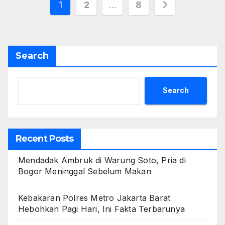
Posts
1
2
…
8
pagination
Search
Search
Recent Posts
Mendadak Ambruk di Warung Soto, Pria di
Bogor Meninggal Sebelum Makan
Kebakaran Polres Metro Jakarta Barat
Hebohkan Pagi Hari, Ini Fakta Terbarunya