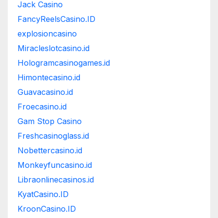
Jack Casino
FancyReelsCasino.ID
explosioncasino
Miracleslotcasino.id
Hologramcasinogames.id
Himontecasino.id
Guavacasino.id
Froecasino.id
Gam Stop Casino
Freshcasinoglass.id
Nobettercasino.id
Monkeyfuncasino.id
Libraonlinecasinos.id
KyatCasino.ID
KroonCasino.ID