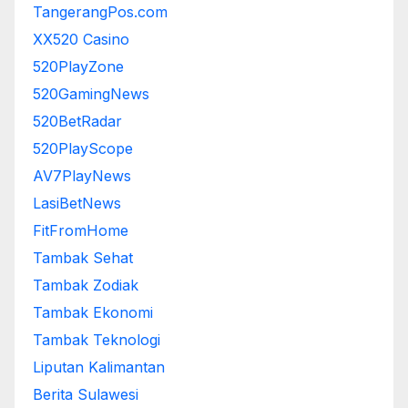
TangerangPos.com
XX520 Casino
520PlayZone
520GamingNews
520BetRadar
520PlayScope
AV7PlayNews
LasiBetNews
FitFromHome
Tambak Sehat
Tambak Zodiak
Tambak Ekonomi
Tambak Teknologi
Liputan Kalimantan
Berita Sulawesi