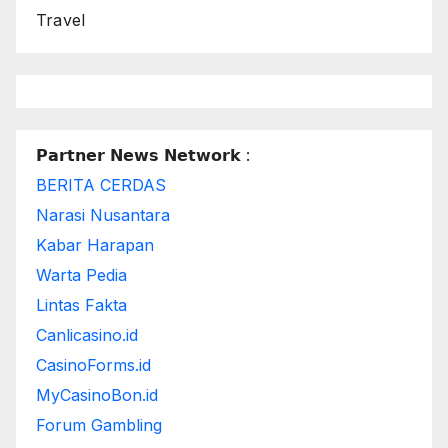
Travel
𝗣𝗮𝗿𝘁𝗻𝗲𝗿 𝗡𝗲𝘄𝘀 𝗡𝗲𝘁𝘄𝗼𝗿𝗸 :
BERITA CERDAS
Narasi Nusantara
Kabar Harapan
Warta Pedia
Lintas Fakta
Canlicasino.id
CasinoForms.id
MyCasinoBon.id
Forum Gambling