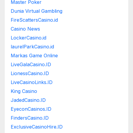
Master Poker
Dunia Virtual Gambling
FireScattersCasino.id
Casino News
LockerCasino.id
laurelParkCasino.id
Markas Game Online
LiveGalaCasino.ID
LionessCasino.ID
LiveCasinoLinks.ID
King Casino
JadedCasino.ID
EyeconCasinos.ID
FindersCasino.ID
ExclusiveCasinoHire.ID