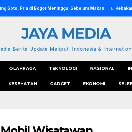
ng Soto, Pria di Bogor Meninggal Sebelum Makan
Kebakar
JAYA MEDIA
edia Berita Update Meliputi Indonesia & Internation
OLAHRAGA
TEKNOLOGI
NASIONAL
I
KESEHATAN
GADGET
EKONOMI
SELE
, Mobil Wisatawan