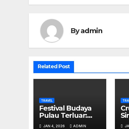
By
admin
Related Post
TRAVEL
TRA
Festival Budaya
Cr
Pulau Terluar:
Si
Turis Rela
In
JAN 4, 2026
ADMIN
JA