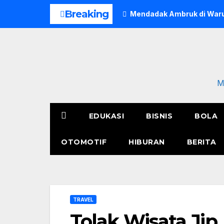
Skip
Breaking
Mendadak Ambruk di Waru
to
content
M
EDUKASI
BISNIS
BOLA
OTOMOTIF
HIBURAN
BERITA
TRAVEL
Tolak Wisata Jip