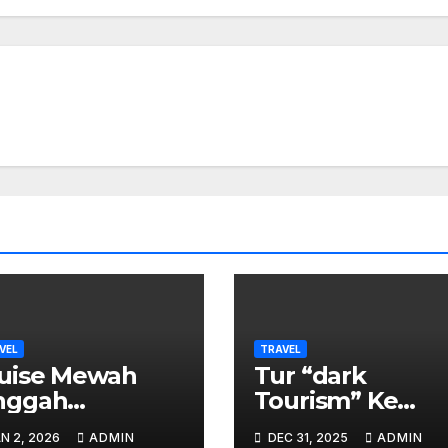
VEL
TRAVEL
uise Mewah
Tur “dark
nggah
Tourism” Ke
donesia, Harga
Bekas Konflik
N 2, 2026
ADMIN
DEC 31, 2025
ADMIN