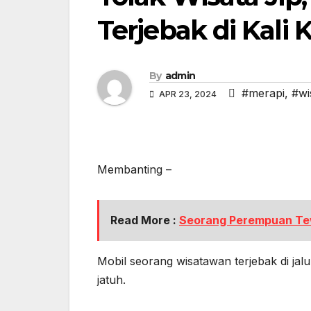
Terjebak di Kali
By
admin
#merapi
,
#wi
APR 23, 2024
Membanting –
Read More :
Seorang Perempuan Tew
Mobil seorang wisatawan terjebak di jalu
jatuh.