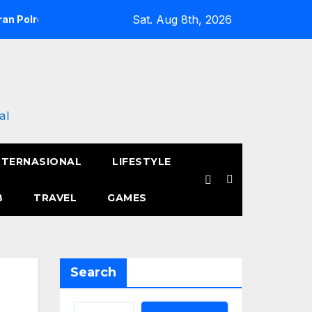
Sat. Aug 8th, 2026
an Polres Metro Jakarta Barat Hebohkan Pagi Hari, Ini Fakta 
al
NTERNASIONAL
LIFESTYLE
B
TRAVEL
GAMES
Search