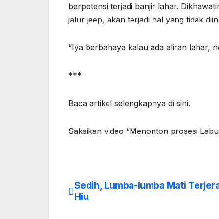
berpotensi terjadi banjir lahar. Dikhaw
jalur jeep, akan terjadi hal yang tidak dii
“Iya berbahaya kalau ada aliran lahar, n
***
Baca artikel selengkapnya di sini.
Saksikan video “Menonton prosesi Labu
Sedih, Lumba-lumba Mati Terjera
Post
Hiu
navigation