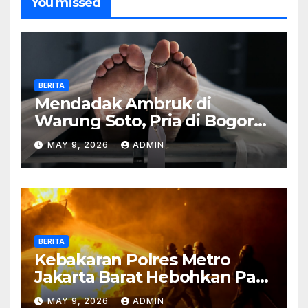
You missed
BERITA
Mendadak Ambruk di
Warung Soto, Pria di Bogor
Meninggal Sebelum Makan
MAY 9, 2026
ADMIN
BERITA
Kebakaran Polres Metro
Jakarta Barat Hebohkan Pagi
Hari, Ini Fakta Terbarunya
MAY 9, 2026
ADMIN