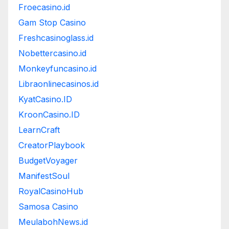
Froecasino.id
Gam Stop Casino
Freshcasinoglass.id
Nobettercasino.id
Monkeyfuncasino.id
Libraonlinecasinos.id
KyatCasino.ID
KroonCasino.ID
LearnCraft
CreatorPlaybook
BudgetVoyager
ManifestSoul
RoyalCasinoHub
Samosa Casino
MeulabohNews.id