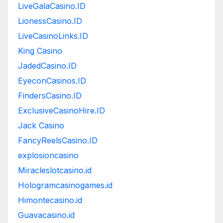
LiveGalaCasino.ID
LionessCasino.ID
LiveCasinoLinks.ID
King Casino
JadedCasino.ID
EyeconCasinos.ID
FindersCasino.ID
ExclusiveCasinoHire.ID
Jack Casino
FancyReelsCasino.ID
explosioncasino
Miracleslotcasino.id
Hologramcasinogames.id
Himontecasino.id
Guavacasino.id