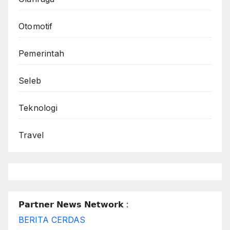
Otomotif
Pemerintah
Seleb
Teknologi
Travel
𝗣𝗮𝗿𝘁𝗻𝗲𝗿 𝗡𝗲𝘄𝘀 𝗡𝗲𝘁𝘄𝗼𝗿𝗸 :
BERITA CERDAS