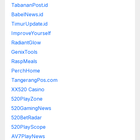
TabananPost.id
BabelNews.id
TimurUpdate.id
ImproveYourself
RadiantGlow
GenixTools
RaspMeals
PerchHome
TangerangPos.com
XX520 Casino
520PlayZone
520GamingNews
520BetRadar
520PlayScope
AV7PlayNews