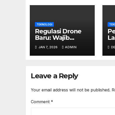
TEKNOLOGI
TEK
Regulasi Drone
Pe
Baru: Wajib
La
Registrasi Atau
Wa
JAN 7, 2026
ADMIN
DE
Disita??
Di
A
Leave a Reply
Your email address will not be published.
R
Comment
*