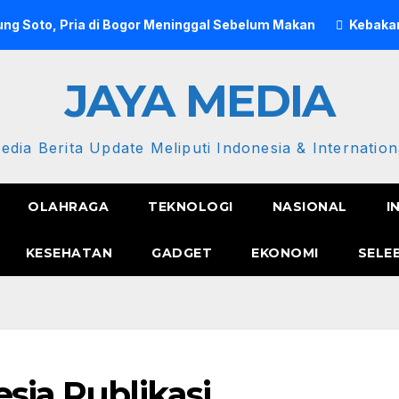
ng Soto, Pria di Bogor Meninggal Sebelum Makan
Kebakar
JAYA MEDIA
edia Berita Update Meliputi Indonesia & Internation
OLAHRAGA
TEKNOLOGI
NASIONAL
I
KESEHATAN
GADGET
EKONOMI
SELE
esia Publikasi