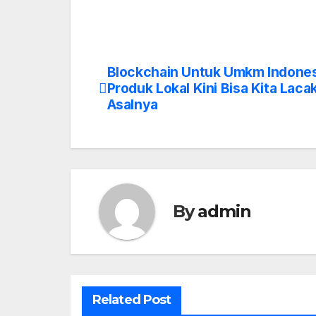
Blockchain Untuk Umkm Indones
Post
Produk Lokal Kini Bisa Kita Laca
navigation
Asalnya
By
admin
Related Post