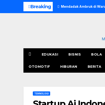
Skip
Breaking
Mendadak Ambruk di Waru
to
content
M
EDUKASI
BISNIS
BOLA
OTOMOTIF
HIBURAN
BERITA
TEKNOLOGI
Startup Ai Indon