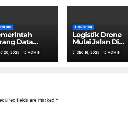
NOLOGI
TEKNOLOGI
merintah
Logistik Drone
rang Data
Mulai Jalan Di
rga Disimpan
Kota X –
C 20, 2025
ADMIN
DEC 16, 2025
ADMIN
 Cloud Asing,
Pengiriman Pak
pa Dampaknya?
1 Jam Jadi Nyata
equired fields are marked
*