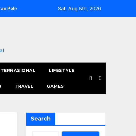
Sat. Aug 8th, 2026
an Polres Metro Jakarta Barat Hebohkan Pagi Hari, Ini Fakta 
al
NTERNASIONAL
LIFESTYLE
B
TRAVEL
GAMES
Search