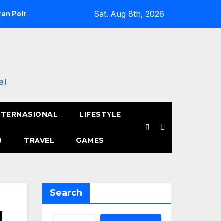
Sat. Aug 8th, 2026
an Polres Metro Jakarta Barat Hebohkan Pagi Hari, Ini Fakta 
al
NTERNASIONAL
LIFESTYLE
B
TRAVEL
GAMES
Search
l