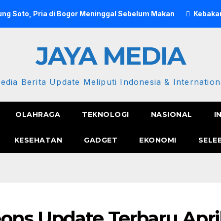
ng Soto, Pria di Bogor Meninggal Sebelum Makan
Kebakar
JAYA MEDIA
edia Berita Update Meliputi Indonesia & Internation
OLAHRAGA
TEKNOLOGI
NASIONAL
I
KESEHATAN
GADGET
EKONOMI
SELE
ons Update Terbaru Apri