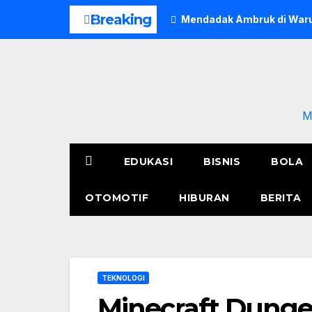
Skip
Breaking
Mendadak Ambruk di Waru
to
content
M
EDUKASI
BISNIS
BOLA
OTOMOTIF
HIBURAN
BERITA
TEKNOLOGI
Minecraft Dunge