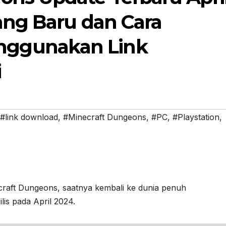
ang Baru dan Cara
ggunakan Link
i
#link download
,
#Minecraft Dungeons
,
#PC
,
#Playstation
,
t Dungeons, saatnya kembali ke dunia penuh
lis pada April 2024.