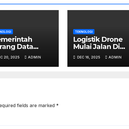
NOLOGI
TEKNOLOGI
merintah
Logistik Drone
rang Data
Mulai Jalan Di
rga Disimpan
Kota X –
C 20, 2025
ADMIN
DEC 16, 2025
ADMIN
 Cloud Asing,
Pengiriman Pak
pa Dampaknya?
1 Jam Jadi Nyata
equired fields are marked
*