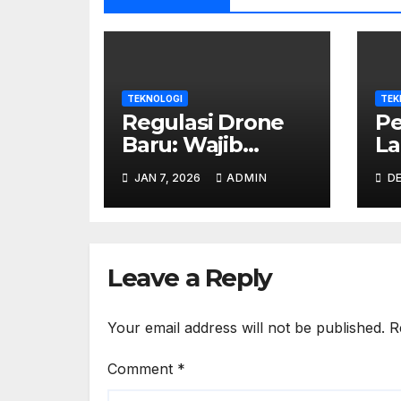
TEKNOLOGI
TEK
Regulasi Drone
Pe
Baru: Wajib
La
Registrasi Atau
Wa
JAN 7, 2026
ADMIN
DE
Disita??
Di
A
Leave a Reply
Your email address will not be published.
R
Comment
*