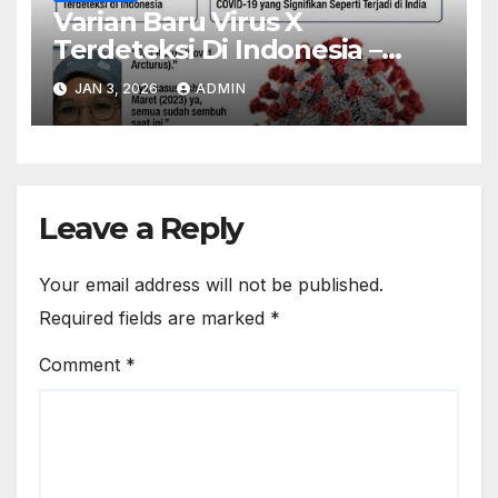
Varian Baru Virus X
Terdeteksi Di Indonesia –
Kemenkes Imbau Warga
JAN 3, 2026
ADMIN
Waspada
Leave a Reply
Your email address will not be published.
Required fields are marked
*
Comment
*