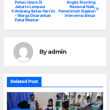
Polusi Udara Di
Angka Stunting
Post
Jakarta Lampaui
Nasional Naik,
Ambang Batas Hari Ini
Pemerintah Siapkan
navigation
– Warga Disarankan
Intervensi Besar
Pakai Masker
By
admin
Related Post