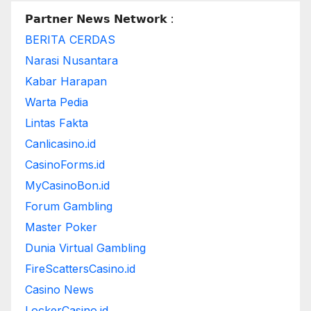
𝗣𝗮𝗿𝘁𝗻𝗲𝗿 𝗡𝗲𝘄𝘀 𝗡𝗲𝘁𝘄𝗼𝗿𝗸 :
BERITA CERDAS
Narasi Nusantara
Kabar Harapan
Warta Pedia
Lintas Fakta
Canlicasino.id
CasinoForms.id
MyCasinoBon.id
Forum Gambling
Master Poker
Dunia Virtual Gambling
FireScattersCasino.id
Casino News
LockerCasino.id