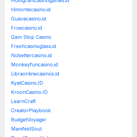
Hologramcasinogames.id
Himontecasino.id
Guavacasino.id
Froecasino.id
Gam Stop Casino
Freshcasinoglass.id
Nobettercasino.id
Monkeyfuncasino.id
Libraonlinecasinos.id
KyatCasino.ID
KroonCasino.ID
LearnCraft
CreatorPlaybook
BudgetVoyager
ManifestSoul