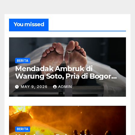
You missed
BERITA
Mendadak Ambruk di
Warung Soto, Pria di Bogor
Meninggal Sebelum Makan
MAY 9, 2026
ADMIN
BERITA