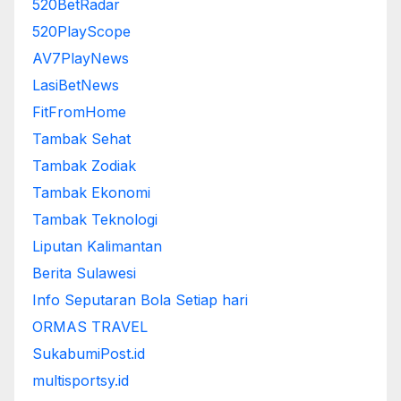
520BetRadar
520PlayScope
AV7PlayNews
LasiBetNews
FitFromHome
Tambak Sehat
Tambak Zodiak
Tambak Ekonomi
Tambak Teknologi
Liputan Kalimantan
Berita Sulawesi
Info Seputaran Bola Setiap hari
ORMAS TRAVEL
SukabumiPost.id
multisportsy.id