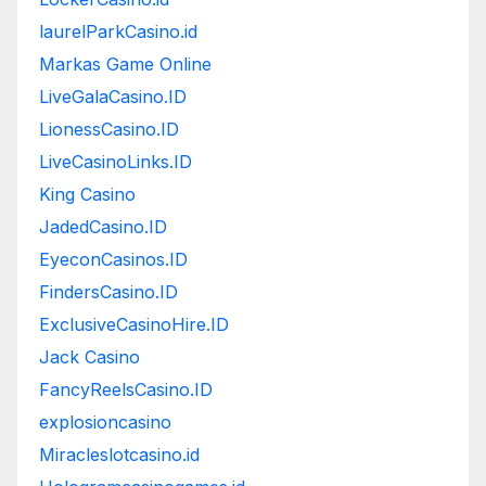
laurelParkCasino.id
Markas Game Online
LiveGalaCasino.ID
LionessCasino.ID
LiveCasinoLinks.ID
King Casino
JadedCasino.ID
EyeconCasinos.ID
FindersCasino.ID
ExclusiveCasinoHire.ID
Jack Casino
FancyReelsCasino.ID
explosioncasino
Miracleslotcasino.id