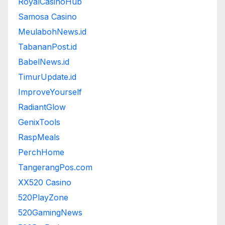
RoyalCasinoHub
Samosa Casino
MeulabohNews.id
TabananPost.id
BabelNews.id
TimurUpdate.id
ImproveYourself
RadiantGlow
GenixTools
RaspMeals
PerchHome
TangerangPos.com
XX520 Casino
520PlayZone
520GamingNews