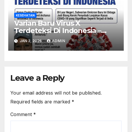
KESEHATAN
Varian Baru Virus X
Terdeteksi Di Indonesia –
Kemenkes Imbau Warga
JAN 3, 2026
ADMIN
Waspada
Leave a Reply
Your email address will not be published.
Required fields are marked
*
Comment
*