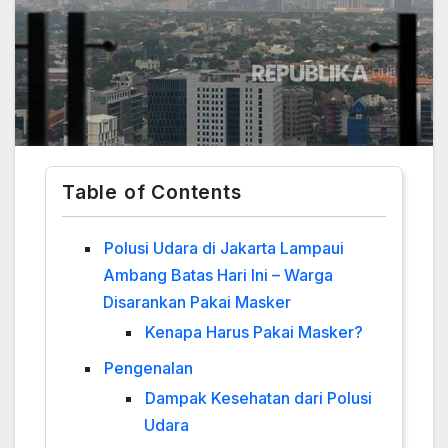
Table of Contents
Polusi Udara di Jakarta Lampaui
Ambang Batas Hari Ini – Warga
Disarankan Pakai Masker
Kenapa Harus Pakai Masker?
Pengenalan
Dampak Kesehatan dari Polusi
Udara