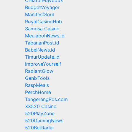
CreatorPlaybook
BudgetVoyager
ManifestSoul
RoyalCasinoHub
Samosa Casino
MeulabohNews.id
TabananPost.id
BabelNews.id
TimurUpdate.id
ImproveYourself
RadiantGlow
GenixTools
RaspMeals
PerchHome
TangerangPos.com
XX520 Casino
520PlayZone
520GamingNews
520BetRadar