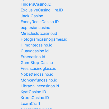
FindersCasino.ID
ExclusiveCasinoHire.ID
Jack Casino
FancyReelsCasino.ID
explosioncasino
Miracleslotcasino.id
Hologramcasinogames.id
Himontecasino.id
Guavacasino.id
Froecasino.id
Gam Stop Casino
Freshcasinoglass.id
Nobettercasino.id
Monkeyfuncasino.id
Libraonlinecasinos.id
KyatCasino.ID
KroonCasino.ID
LearnCraft