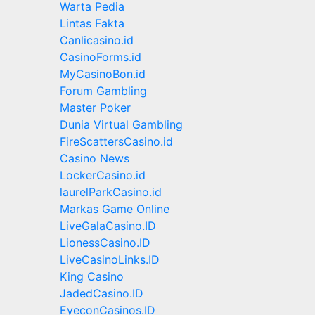
Warta Pedia
Lintas Fakta
Canlicasino.id
CasinoForms.id
MyCasinoBon.id
Forum Gambling
Master Poker
Dunia Virtual Gambling
FireScattersCasino.id
Casino News
LockerCasino.id
laurelParkCasino.id
Markas Game Online
LiveGalaCasino.ID
LionessCasino.ID
LiveCasinoLinks.ID
King Casino
JadedCasino.ID
EyeconCasinos.ID