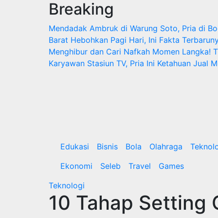
Breaking
Skip
to
Mendadak Ambruk di Warung Soto, Pria di B
content
Barat Hebohkan Pagi Hari, Ini Fakta Terbarun
Menghibur dan Cari Nafkah
Momen Langka! Tu
Karyawan Stasiun TV, Pria Ini Ketahuan Jual M
Edukasi
Bisnis
Bola
Olahraga
Teknol
Ekonomi
Seleb
Travel
Games
Teknologi
10 Tahap Setting 