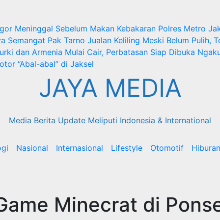
ogor Meninggal Sebelum Makan
Kebakaran Polres Metro Ja
ya
Semangat Pak Tarno Jualan Keliling Meski Belum Pulih, T
rki dan Armenia Mulai Cair, Perbatasan Siap Dibuka
Ngak
otor “Abal-abal” di Jaksel
JAYA MEDIA
Media Berita Update Meliputi Indonesia & International
ogi
Nasional
Internasional
Lifestyle
Otomotif
Hibura
Game Minecrat di Ponse