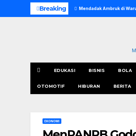
Skip
Breaking
Mendadak Ambruk di Waru
to
content
M
EDUKASI
BISNIS
BOLA
OTOMOTIF
HIBURAN
BERITA
EKONOMI
MenPANRB Godok 