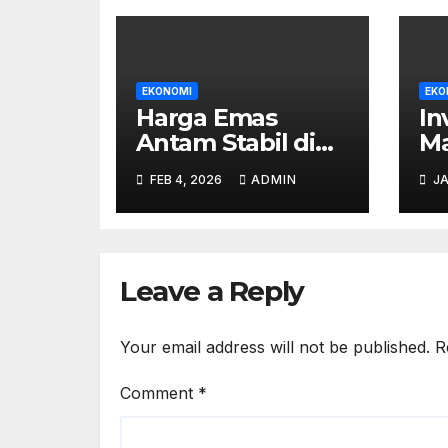
EKONOMI
EKO
Harga Emas
In
Antam Stabil di
Ma
Rp2,235 Juta per
Ka
FEB 4, 2026
ADMIN
JA
Gram pada Jumat
R
Ini
Di
Pr
Hi
Leave a Reply
Your email address will not be published.
R
Comment
*