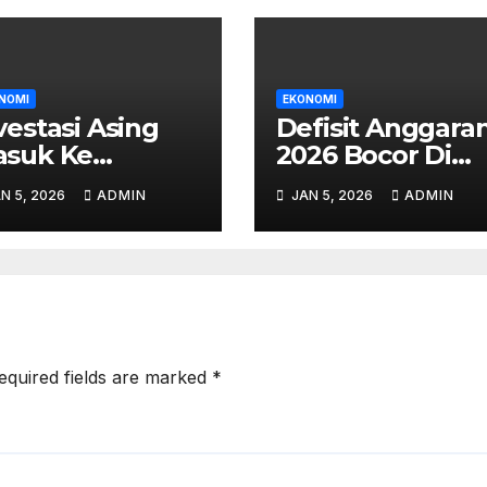
NOMI
EKONOMI
vestasi Asing
Defisit Anggara
suk Ke
2026 Bocor Di
limantan –
Ruu Apbn, Dpr 
N 5, 2026
ADMIN
JAN 5, 2026
ADMIN
p500 M
Pemerintah Ad
siapkan Untuk
Argumen
oyek Energi
jau
equired fields are marked
*