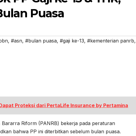
Bulan Puasa
pbn
,
#asn
,
#bulan puasa
,
#gaji ke-13
,
#kementerian panrb
,
Dapat Proteksi dari PertaLife Insurance by Pertamina
n Bararra Riform (PANRB) bekerja pada peraturan
dkan bahwa PP ini diterbitkan sebelum bulan puasa.