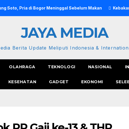
ng Soto, Pria di Bogor Meninggal Sebelum Makan
Kebakar
JAYA MEDIA
edia Berita Update Meliputi Indonesia & Internation
OLAHRAGA
TEKNOLOGI
NASIONAL
I
KESEHATAN
GADGET
EKONOMI
SELE
PP Gaji ke-13 & THR,