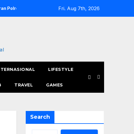
Fri. Aug 7th, 2026
an Polres Metro Jakarta Barat Hebohkan Pagi Hari, Ini Fakta 
al
NTERNASIONAL
LIFESTYLE
B
TRAVEL
GAMES
Search