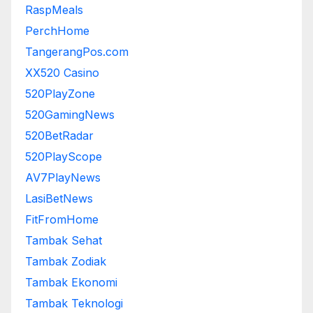
RaspMeals
PerchHome
TangerangPos.com
XX520 Casino
520PlayZone
520GamingNews
520BetRadar
520PlayScope
AV7PlayNews
LasiBetNews
FitFromHome
Tambak Sehat
Tambak Zodiak
Tambak Ekonomi
Tambak Teknologi