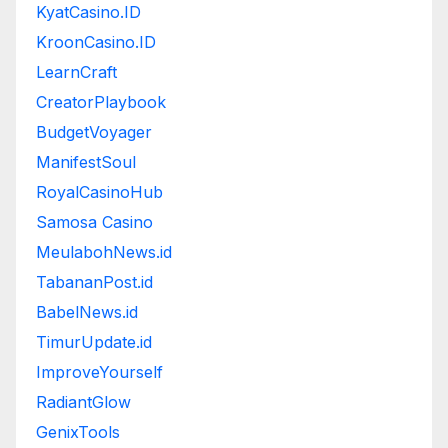
KyatCasino.ID
KroonCasino.ID
LearnCraft
CreatorPlaybook
BudgetVoyager
ManifestSoul
RoyalCasinoHub
Samosa Casino
MeulabohNews.id
TabananPost.id
BabelNews.id
TimurUpdate.id
ImproveYourself
RadiantGlow
GenixTools