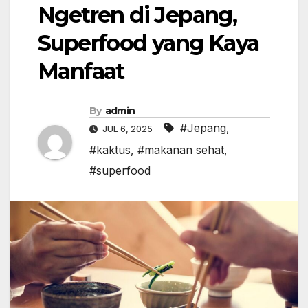
Ngetren di Jepang,
Superfood yang Kaya
Manfaat
By
admin
#Jepang
,
JUL 6, 2025
#kaktus
,
#makanan sehat
,
#superfood