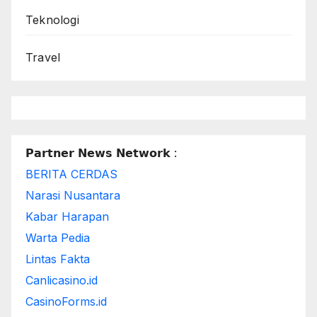
Teknologi
Travel
𝗣𝗮𝗿𝘁𝗻𝗲𝗿 𝗡𝗲𝘄𝘀 𝗡𝗲𝘁𝘄𝗼𝗿𝗸 :
BERITA CERDAS
Narasi Nusantara
Kabar Harapan
Warta Pedia
Lintas Fakta
Canlicasino.id
CasinoForms.id