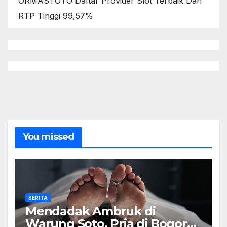
ORMASTOTO Daftar Provider Slot Terbaik Dan
RTP Tinggi 99,57%
You missed
BERITA
Mendadak Ambruk di
Warung Soto, Pria di Bogor