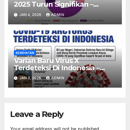
2025 Turun Signifikan –
Program Nasional Dinilai
JAN 4, 2026
ADMIN
Sukses
KESEHATAN
Varian Baru Virus X
Terdeteksi Di Indonesia –
Kemenkes Imbau Warga
JAN 3, 2026
ADMIN
Waspada
Leave a Reply
Your email address will not be published.