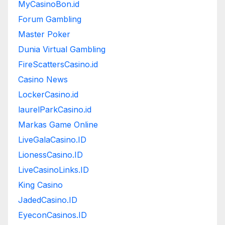
MyCasinoBon.id
Forum Gambling
Master Poker
Dunia Virtual Gambling
FireScattersCasino.id
Casino News
LockerCasino.id
laurelParkCasino.id
Markas Game Online
LiveGalaCasino.ID
LionessCasino.ID
LiveCasinoLinks.ID
King Casino
JadedCasino.ID
EyeconCasinos.ID