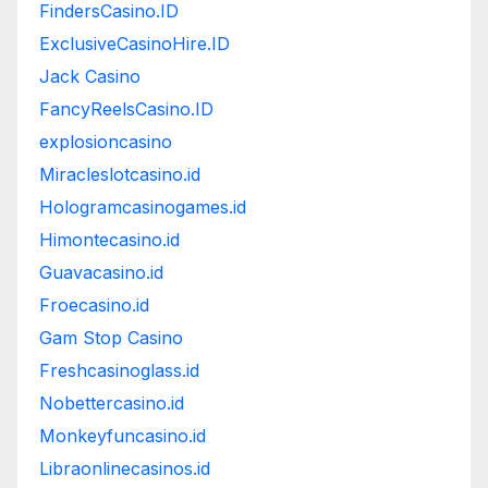
FindersCasino.ID
ExclusiveCasinoHire.ID
Jack Casino
FancyReelsCasino.ID
explosioncasino
Miracleslotcasino.id
Hologramcasinogames.id
Himontecasino.id
Guavacasino.id
Froecasino.id
Gam Stop Casino
Freshcasinoglass.id
Nobettercasino.id
Monkeyfuncasino.id
Libraonlinecasinos.id