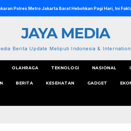
es Metro Jakarta Barat Hebohkan Pagi Hari, Ini Fakta Terbaru
JAYA MEDIA
edia Berita Update Meliputi Indonesia & Internation
OLAHRAGA
TEKNOLOGI
NASIONAL
N
BERITA
KESEHATAN
GADGET
EKO