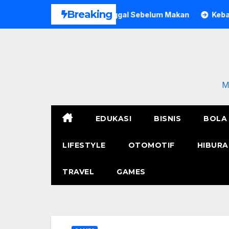
Skip
Breaking
 Pria di Bogor Meninggal Sebelum Makan
Kebakaran Polr
to
content
M
EDUKASI
BISNIS
BOLA
LIFESTYLE
OTOMOTIF
HIBURA
TRAVEL
GAMES