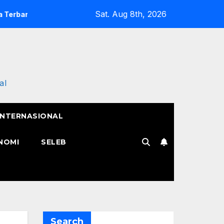
Sat. Aug 8th, 2026
nya
Semangat Pak Tarno Jualan Keliling Meski Belum Puli
al
INTERNASIONAL
NOMI
SELEB
Search