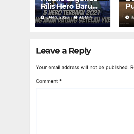
Rilis Hero Baru
Pu
Bertema
S
JAN 6, 2026
ADMIN
J
Nusantara –
Po
Netizen Ramai
Sh
Komentari
Skillnya
Leave a Reply
Your email address will not be published.
R
Comment
*