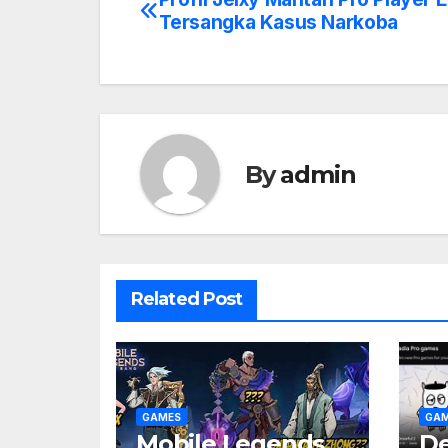
Post
Tersangka Kasus Narkoba
navigation
By
admin
Related Post
GAMES
GA
Mobile Legends
De