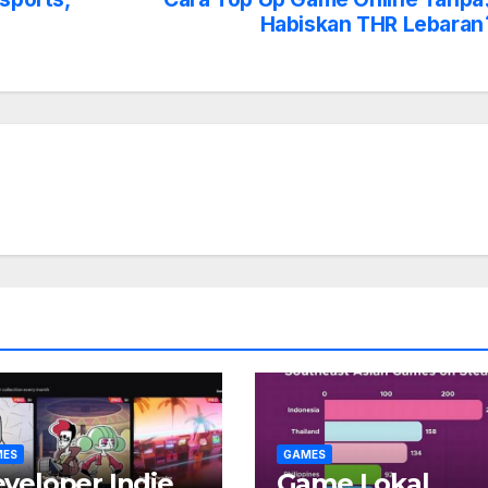
Habiskan THR Lebaran
MES
GAMES
veloper Indie
Game Lokal