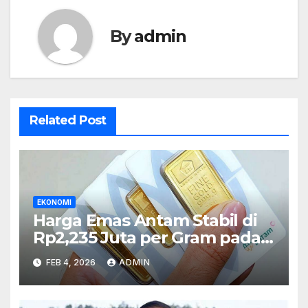
By
admin
Related Post
EKONOMI
Harga Emas Antam Stabil di
Rp2,235 Juta per Gram pada
Jumat Ini
FEB 4, 2026
ADMIN