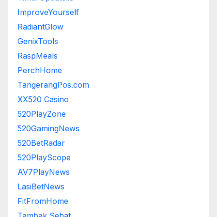
ImproveYourself
RadiantGlow
GenixTools
RaspMeals
PerchHome
TangerangPos.com
XX520 Casino
520PlayZone
520GamingNews
520BetRadar
520PlayScope
AV7PlayNews
LasiBetNews
FitFromHome
Tambak Sehat