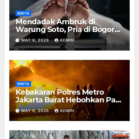
BERITA
Mendadak Ambruk di
Warung Soto, Pria di Bogor
Meninggal Sebelum Makan
MAY 9, 2026
ADMIN
BERITA
Kebakaran Polres Metro
Jakarta Barat Hebohkan Pagi
Hari, Ini Fakta Terbarunya
MAY 9, 2026
ADMIN