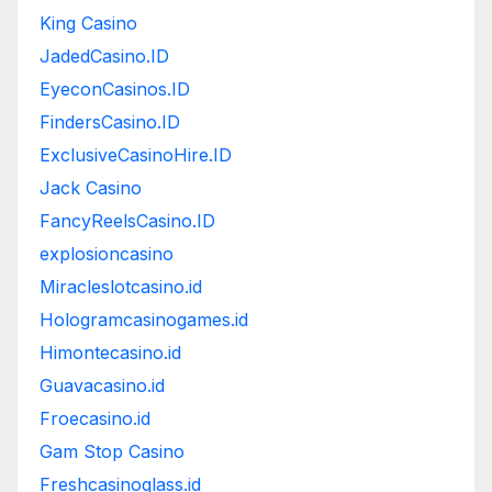
King Casino
JadedCasino.ID
EyeconCasinos.ID
FindersCasino.ID
ExclusiveCasinoHire.ID
Jack Casino
FancyReelsCasino.ID
explosioncasino
Miracleslotcasino.id
Hologramcasinogames.id
Himontecasino.id
Guavacasino.id
Froecasino.id
Gam Stop Casino
Freshcasinoglass.id