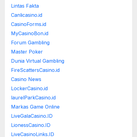
Lintas Fakta
Canlicasino.id
CasinoForms.id
MyCasinoBon.id
Forum Gambling
Master Poker
Dunia Virtual Gambling
FireScattersCasino.id
Casino News
LockerCasino.id
laurelParkCasino.id
Markas Game Online
LiveGalaCasino.ID
LionessCasino.ID
LiveCasinoLinks.ID