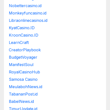
Nobettercasino.id
Monkeyfuncasino.id
Libraonlinecasinos.id
KyatCasino.ID
KroonCasino.ID
LearnCraft
CreatorPlaybook
BudgetVoyager
ManifestSoul
RoyalCasinoHub
Samosa Casino
MeulabohNews.id
TabananPost.id
BabelNews.id
TimurUpdate.id