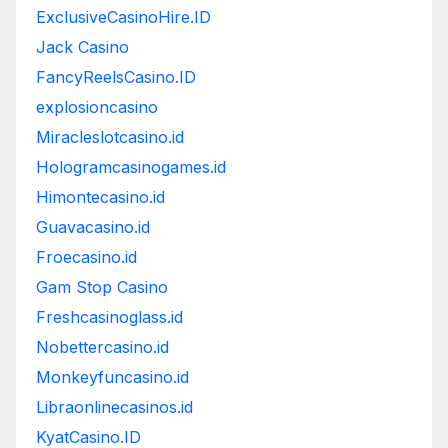
ExclusiveCasinoHire.ID
Jack Casino
FancyReelsCasino.ID
explosioncasino
Miracleslotcasino.id
Hologramcasinogames.id
Himontecasino.id
Guavacasino.id
Froecasino.id
Gam Stop Casino
Freshcasinoglass.id
Nobettercasino.id
Monkeyfuncasino.id
Libraonlinecasinos.id
KyatCasino.ID