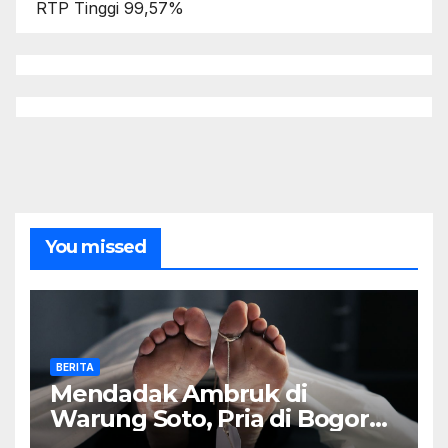
RTP Tinggi 99,57%
You missed
BERITA
Mendadak Ambruk di
Warung Soto, Pria di Bogor
Meninggal Sebelum Makan