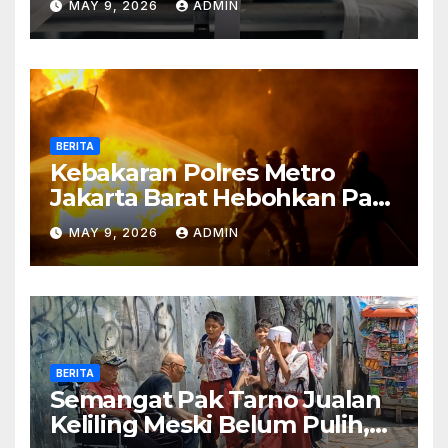
MAY 9, 2026
ADMIN
BERITA
Kebakaran Polres Metro
Jakarta Barat Hebohkan Pagi
Hari, Ini Fakta Terbarunya
MAY 9, 2026
ADMIN
BERITA
Semangat Pak Tarno Jualan
Keliling Meski Belum Pulih,