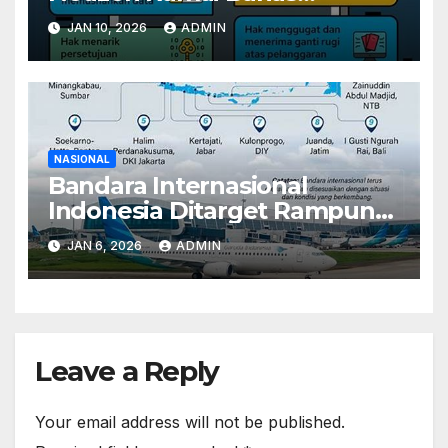
Implikasi Kebebasan & Privasi
JAN 10, 2026
ADMIN
NASIONAL
Bandara Internasional
Indonesia Ditarget Rampung
2027 – Siapa Yang Kebagian?
JAN 6, 2026
ADMIN
Leave a Reply
Your email address will not be published.