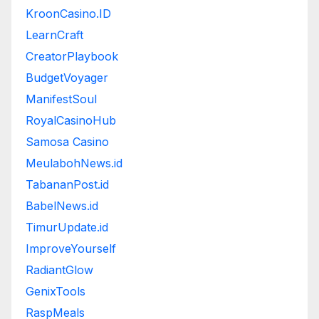
KroonCasino.ID
LearnCraft
CreatorPlaybook
BudgetVoyager
ManifestSoul
RoyalCasinoHub
Samosa Casino
MeulabohNews.id
TabananPost.id
BabelNews.id
TimurUpdate.id
ImproveYourself
RadiantGlow
GenixTools
RaspMeals