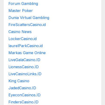
Forum Gambling
Master Poker
Dunia Virtual Gambling
FireScattersCasino.id
Casino News
LockerCasino.id
laurelParkCasino.id
Markas Game Online
LiveGalaCasino.ID
LionessCasino.ID
LiveCasinoLinks.ID
King Casino
JadedCasino.ID
EyeconCasinos.ID
FindersCasino.ID