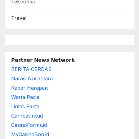
Teknologi
Travel
𝗣𝗮𝗿𝘁𝗻𝗲𝗿 𝗡𝗲𝘄𝘀 𝗡𝗲𝘁𝘄𝗼𝗿𝗸 :
BERITA CERDAS
Narasi Nusantara
Kabar Harapan
Warta Pedia
Lintas Fakta
Canlicasino.id
CasinoForms.id
MyCasinoBon.id