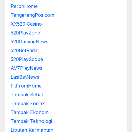
PerchHome
TangerangPos.com
XX520 Casino
520PlayZone
520GamingNews
520BetRadar
520PlayScope
AV7PlayNews
LasiBetNews
FitFromHome
Tambak Sehat
Tambak Zodiak
Tambak Ekonomi
Tambak Teknologi
Liputan Kalimantan