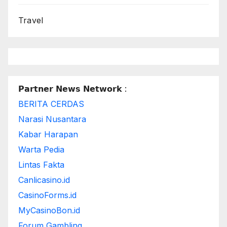
Travel
𝗣𝗮𝗿𝘁𝗻𝗲𝗿 𝗡𝗲𝘄𝘀 𝗡𝗲𝘁𝘄𝗼𝗿𝗸 :
BERITA CERDAS
Narasi Nusantara
Kabar Harapan
Warta Pedia
Lintas Fakta
Canlicasino.id
CasinoForms.id
MyCasinoBon.id
Forum Gambling