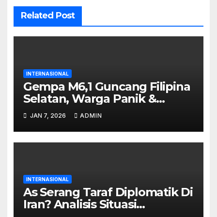
Related Post
INTERNASIONAL
Gempa M6,1 Guncang Filipina
Selatan, Warga Panik &
Bangunan Rusak
JAN 7, 2026
ADMIN
INTERNASIONAL
As Serang Taraf Diplomatik Di
Iran? Analisis Situasi
Internasional Terkini