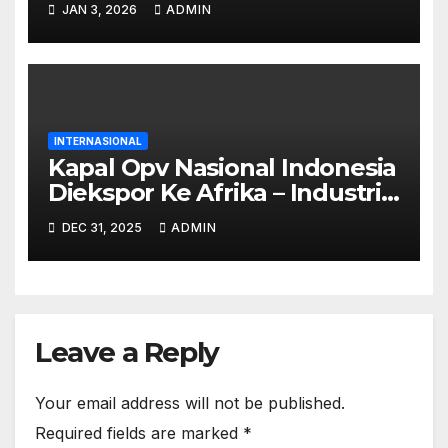
JAN 3, 2026
ADMIN
INTERNASIONAL
Kapal Opv Nasional Indonesia
Diekspor Ke Afrika – Industri
Pertahanan Go Global
DEC 31, 2025
ADMIN
Leave a Reply
Your email address will not be published.
Required fields are marked
*