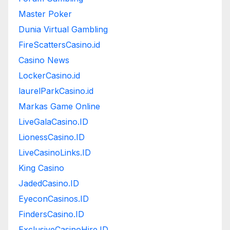
Master Poker
Dunia Virtual Gambling
FireScattersCasino.id
Casino News
LockerCasino.id
laurelParkCasino.id
Markas Game Online
LiveGalaCasino.ID
LionessCasino.ID
LiveCasinoLinks.ID
King Casino
JadedCasino.ID
EyeconCasinos.ID
FindersCasino.ID
ExclusiveCasinoHire.ID