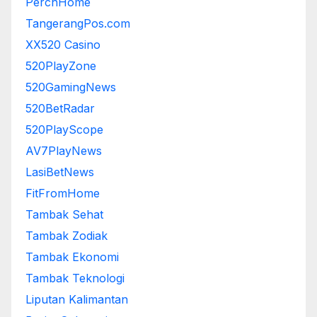
PerchHome
TangerangPos.com
XX520 Casino
520PlayZone
520GamingNews
520BetRadar
520PlayScope
AV7PlayNews
LasiBetNews
FitFromHome
Tambak Sehat
Tambak Zodiak
Tambak Ekonomi
Tambak Teknologi
Liputan Kalimantan