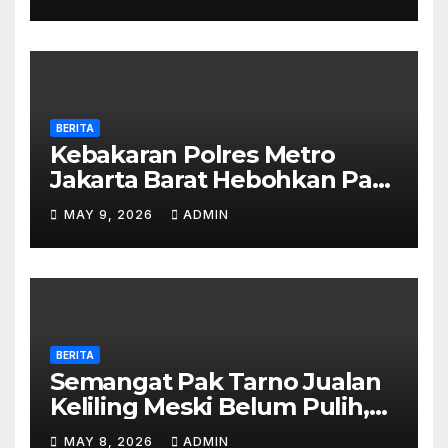
BERITA
Kebakaran Polres Metro
Jakarta Barat Hebohkan Pagi
Hari, Ini Fakta Terbarunya
MAY 9, 2026
ADMIN
BERITA
Semangat Pak Tarno Jualan
Keliling Meski Belum Pulih,
Tetap Menghibur dan Cari
MAY 8, 2026
ADMIN