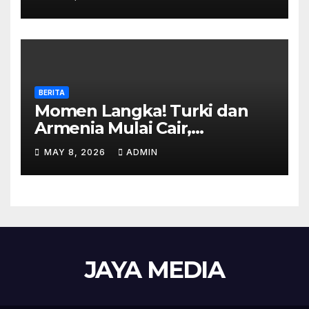
Nafkah
BERITA
Momen Langka! Turki dan
Armenia Mulai Cair,
Perbatasan Siap Dibuka
MAY 8, 2026
ADMIN
JAYA MEDIA