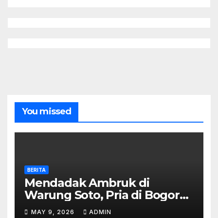
You missed
BERITA
Mendadak Ambruk di
Warung Soto, Pria di Bogor
Meninggal Sebelum Makan
MAY 9, 2026
ADMIN