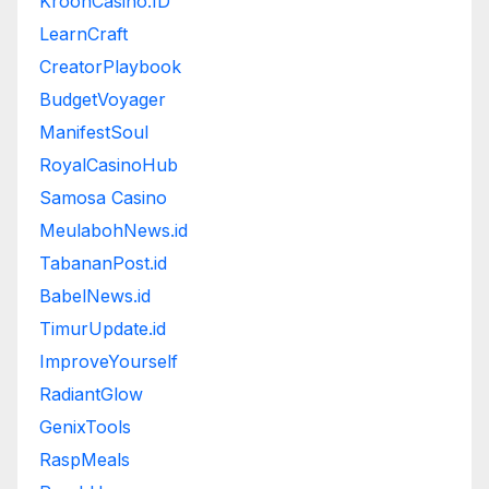
KroonCasino.ID
LearnCraft
CreatorPlaybook
BudgetVoyager
ManifestSoul
RoyalCasinoHub
Samosa Casino
MeulabohNews.id
TabananPost.id
BabelNews.id
TimurUpdate.id
ImproveYourself
RadiantGlow
GenixTools
RaspMeals