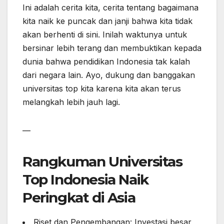
Ini adalah cerita kita, cerita tentang bagaimana
kita naik ke puncak dan janji bahwa kita tidak
akan berhenti di sini. Inilah waktunya untuk
bersinar lebih terang dan membuktikan kepada
dunia bahwa pendidikan Indonesia tak kalah
dari negara lain. Ayo, dukung dan banggakan
universitas top kita karena kita akan terus
melangkah lebih jauh lagi.
—
Rangkuman Universitas
Top Indonesia Naik
Peringkat di Asia
Riset dan Pengembangan: Investasi besar