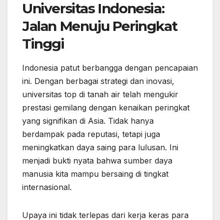
Universitas Indonesia:
Jalan Menuju Peringkat
Tinggi
Indonesia patut berbangga dengan pencapaian
ini. Dengan berbagai strategi dan inovasi,
universitas top di tanah air telah mengukir
prestasi gemilang dengan kenaikan peringkat
yang signifikan di Asia. Tidak hanya
berdampak pada reputasi, tetapi juga
meningkatkan daya saing para lulusan. Ini
menjadi bukti nyata bahwa sumber daya
manusia kita mampu bersaing di tingkat
internasional.
Upaya ini tidak terlepas dari kerja keras para