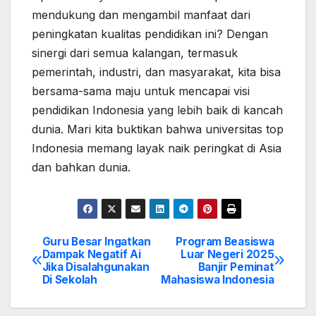
mendukung dan mengambil manfaat dari
peningkatan kualitas pendidikan ini? Dengan
sinergi dari semua kalangan, termasuk
pemerintah, industri, dan masyarakat, kita bisa
bersama-sama maju untuk mencapai visi
pendidikan Indonesia yang lebih baik di kancah
dunia. Mari kita buktikan bahwa universitas top
Indonesia memang layak naik peringkat di Asia
dan bahkan dunia.
Guru Besar Ingatkan
Program Beasiswa
Post
Dampak Negatif Ai
Luar Negeri 2025
Jika Disalahgunakan
Banjir Peminat
navigation
Di Sekolah
Mahasiswa Indonesia