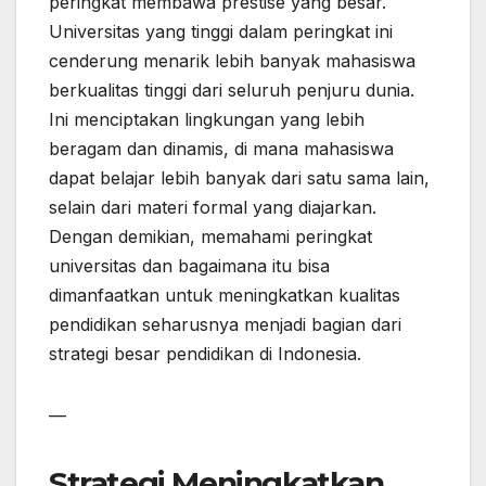
peringkat membawa prestise yang besar.
Universitas yang tinggi dalam peringkat ini
cenderung menarik lebih banyak mahasiswa
berkualitas tinggi dari seluruh penjuru dunia.
Ini menciptakan lingkungan yang lebih
beragam dan dinamis, di mana mahasiswa
dapat belajar lebih banyak dari satu sama lain,
selain dari materi formal yang diajarkan.
Dengan demikian, memahami peringkat
universitas dan bagaimana itu bisa
dimanfaatkan untuk meningkatkan kualitas
pendidikan seharusnya menjadi bagian dari
strategi besar pendidikan di Indonesia.
—
Strategi Meningkatkan