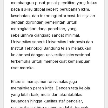
membangun pusat-pusat penelitian yang fokus
pada isu-isu global seperti perubahan iklim,
kesehatan, dan teknologi informasi. Ini sejalan
dengan dorongan pemerintah untuk
meningkatkan dana penelitian, yang
sebelumnya dianggap sangat minimal.
Universitas seperti Universitas Indonesia dan
Institut Teknologi Bandung telah melakukan
kolaborasi dengan universitas internasional
terkemuka untuk memperkuat kemampuan
riset mereka.
Efisiensi manajemen universitas juga
memainkan peran kritis. Dengan tata kelola
yang lebih baik, mulai dari akuntabilitas
keuangan hingga kualitas staf pengajar,
universitas ini bisa menyerap lebih banyak