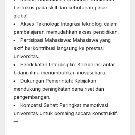
berfokus pada skill dan kebutuhan pasar
global.
Akses Teknologi: Integrasi teknologi dalam
pembelajaran memudahkan akses pendidikan.
Partisipasi Mahasiswa: Mahasiswa yang
aktif berkontribusi langsung ke prestasi
universitas.
Pendekatan Interdisiplin: Kolaborasi antar
bidang ilmu menumbuhkan inovasi baru.
Dukungan Pemerintah: Kebijakan
mendukung peningkatan dana riset dan
pengembangan.
Kompetisi Sehat: Peringkat memotivasi
universitas untuk bersaing secara konstruktif.
—