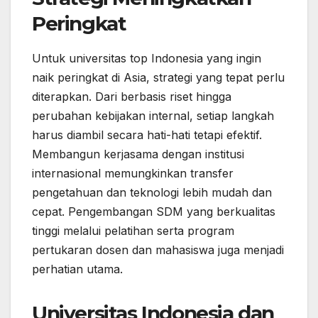
Peringkat
Untuk universitas top Indonesia yang ingin
naik peringkat di Asia, strategi yang tepat perlu
diterapkan. Dari berbasis riset hingga
perubahan kebijakan internal, setiap langkah
harus diambil secara hati-hati tetapi efektif.
Membangun kerjasama dengan institusi
internasional memungkinkan transfer
pengetahuan dan teknologi lebih mudah dan
cepat. Pengembangan SDM yang berkualitas
tinggi melalui pelatihan serta program
pertukaran dosen dan mahasiswa juga menjadi
perhatian utama.
Universitas Indonesia dan