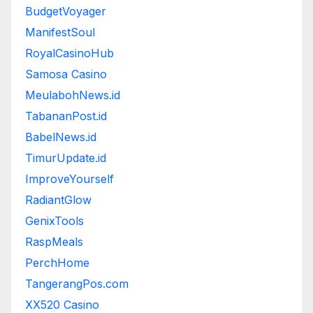
BudgetVoyager
ManifestSoul
RoyalCasinoHub
Samosa Casino
MeulabohNews.id
TabananPost.id
BabelNews.id
TimurUpdate.id
ImproveYourself
RadiantGlow
GenixTools
RaspMeals
PerchHome
TangerangPos.com
XX520 Casino