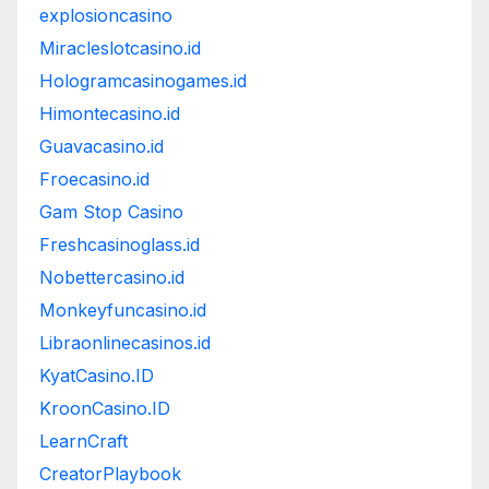
explosioncasino
Miracleslotcasino.id
Hologramcasinogames.id
Himontecasino.id
Guavacasino.id
Froecasino.id
Gam Stop Casino
Freshcasinoglass.id
Nobettercasino.id
Monkeyfuncasino.id
Libraonlinecasinos.id
KyatCasino.ID
KroonCasino.ID
LearnCraft
CreatorPlaybook