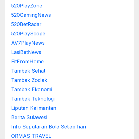
520PlayZone
520GamingNews
520BetRadar
520PlayScope
AV7PlayNews
LasiBetNews
FitFromHome
Tambak Sehat
Tambak Zodiak
Tambak Ekonomi
Tambak Teknologi
Liputan Kalimantan
Berita Sulawesi
Info Seputaran Bola Setiap hari
ORMAS TRAVEL