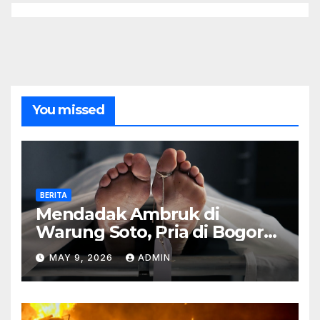
You missed
BERITA
Mendadak Ambruk di
Warung Soto, Pria di Bogor
Meninggal Sebelum Makan
MAY 9, 2026
ADMIN