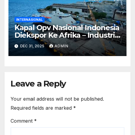
INTERNASIONAL
Kapal Opv Nasional Indonesia
Diekspor Ke Afrika – Industri
Pertahanan Go Global
DEC 31, 2025
ADMIN
Leave a Reply
Your email address will not be published.
Required fields are marked
*
Comment
*