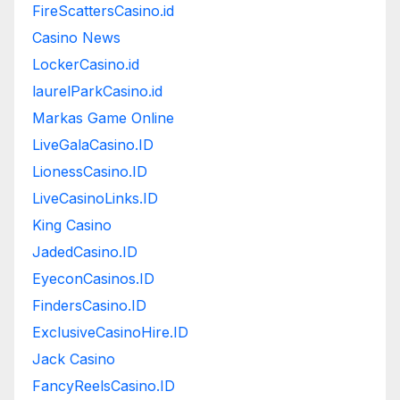
FireScattersCasino.id
Casino News
LockerCasino.id
laurelParkCasino.id
Markas Game Online
LiveGalaCasino.ID
LionessCasino.ID
LiveCasinoLinks.ID
King Casino
JadedCasino.ID
EyeconCasinos.ID
FindersCasino.ID
ExclusiveCasinoHire.ID
Jack Casino
FancyReelsCasino.ID