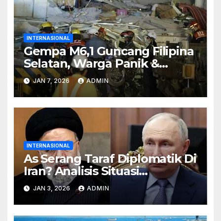
INTERNASIONAL
Gempa M6,1 Guncang Filipina
Selatan, Warga Panik &
Bangunan Rusak
JAN 7, 2026
ADMIN
INTERNASIONAL
As Serang Taraf Diplomatik Di
Iran? Analisis Situasi
Internasional Terkini
JAN 3, 2026
ADMIN