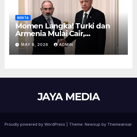
BERITA
Momen Langka! Turki dan
Armenia Mulai Cair,
Perbatasan Siap Dibuka
MAY 8, 2026
ADMIN
JAYA MEDIA
Proudly powered by WordPress
|
Theme: Newsup by
Themeansar
.