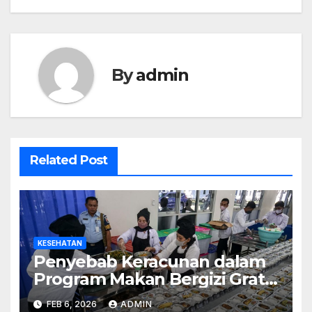
By
admin
Related Post
KESEHATAN
Penyebab Keracunan dalam
Program Makan Bergizi Gratis
(MBG): Penjelasan Ahli
FEB 6, 2026
ADMIN