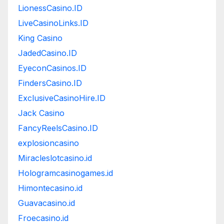
LionessCasino.ID
LiveCasinoLinks.ID
King Casino
JadedCasino.ID
EyeconCasinos.ID
FindersCasino.ID
ExclusiveCasinoHire.ID
Jack Casino
FancyReelsCasino.ID
explosioncasino
Miracleslotcasino.id
Hologramcasinogames.id
Himontecasino.id
Guavacasino.id
Froecasino.id