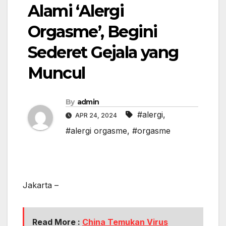
Alami ‘Alergi
Orgasme’, Begini
Sederet Gejala yang
Muncul
By
admin
#alergi
,
APR 24, 2024
#alergi orgasme
,
#orgasme
Jakarta –
Read More :
China Temukan Virus