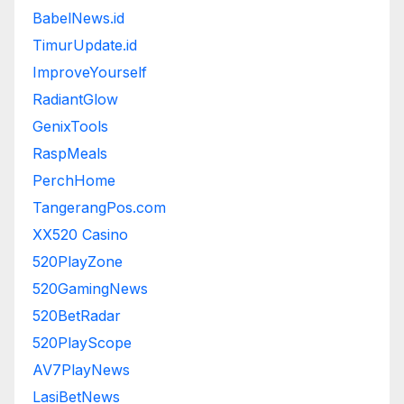
BabelNews.id
TimurUpdate.id
ImproveYourself
RadiantGlow
GenixTools
RaspMeals
PerchHome
TangerangPos.com
XX520 Casino
520PlayZone
520GamingNews
520BetRadar
520PlayScope
AV7PlayNews
LasiBetNews