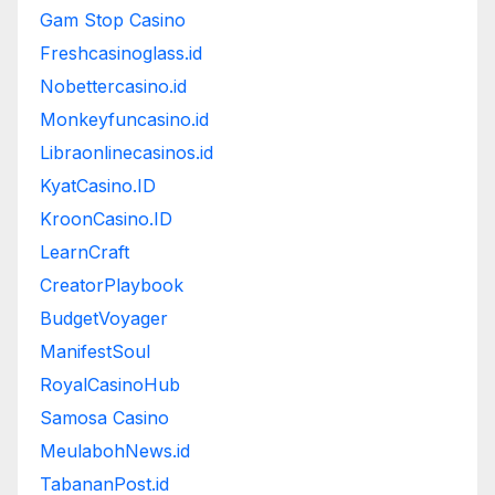
Gam Stop Casino
Freshcasinoglass.id
Nobettercasino.id
Monkeyfuncasino.id
Libraonlinecasinos.id
KyatCasino.ID
KroonCasino.ID
LearnCraft
CreatorPlaybook
BudgetVoyager
ManifestSoul
RoyalCasinoHub
Samosa Casino
MeulabohNews.id
TabananPost.id