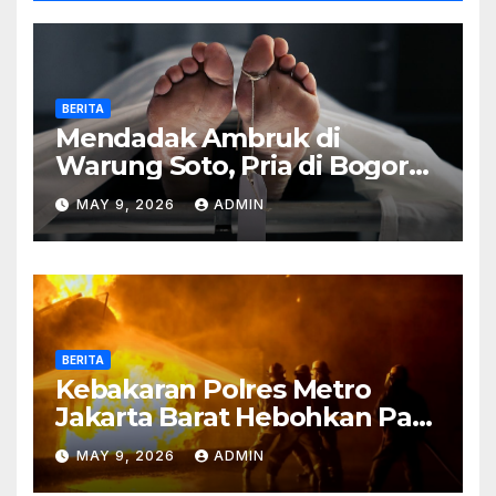
BERITA
Mendadak Ambruk di
Warung Soto, Pria di Bogor
Meninggal Sebelum Makan
MAY 9, 2026
ADMIN
BERITA
Kebakaran Polres Metro
Jakarta Barat Hebohkan Pagi
Hari, Ini Fakta Terbarunya
MAY 9, 2026
ADMIN