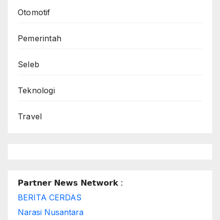
Otomotif
Pemerintah
Seleb
Teknologi
Travel
𝗣𝗮𝗿𝘁𝗻𝗲𝗿 𝗡𝗲𝘄𝘀 𝗡𝗲𝘁𝘄𝗼𝗿𝗸 :
BERITA CERDAS
Narasi Nusantara