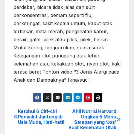
berdebar, bicara tidak jelas dan sulit
berkonsentrasi, demam seperti flu,
berkeringat, sakit kepala umum, kabut otak
terbakar, mata merah, penglihatan kabur,
berair, gatal, pilek atau pilek, pilek, bersin.
Mulut kering, tenggorokan, suara serak
Ketegangan otot punggung atau leher,
kelemahan atau kekakuan otot, nyeri otot, kaki
terasa berat Tonton video “3 Jenis Alergi pada
Anak dan Dampaknya” (kna/suc )
Ketahui 6 Ciri-ciri
Ahli Nutrisi Harvard
Post
Penyakit Jantung di
Ungkap 5 Menu
Usia Muda, Hati-hati!
Sarapan yang ‘Jos’
navigation
Buat Kesehatan Otak