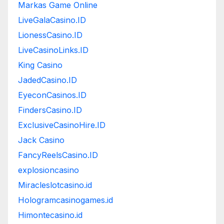
Markas Game Online
LiveGalaCasino.ID
LionessCasino.ID
LiveCasinoLinks.ID
King Casino
JadedCasino.ID
EyeconCasinos.ID
FindersCasino.ID
ExclusiveCasinoHire.ID
Jack Casino
FancyReelsCasino.ID
explosioncasino
Miracleslotcasino.id
Hologramcasinogames.id
Himontecasino.id