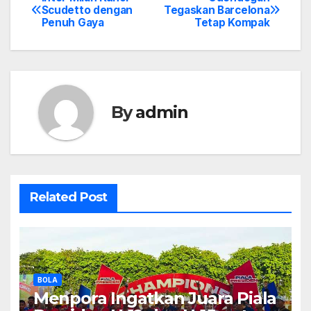
Post
Scudetto dengan
Tegaskan Barcelona
Penuh Gaya
Tetap Kompak
navigation
By
admin
Related Post
BOLA
Menpora Ingatkan Juara Piala