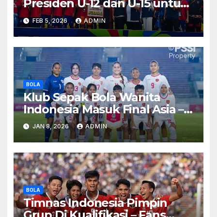
Presiden U-12 dan U-15 untuk
Terus Berkembang
FEB 5, 2026
ADMIN
BOLA
Klub Sepak Bola Wanita
Indonesia Masuk Final Asia –
Apa Rahasianya?
JAN 8, 2026
ADMIN
BOLA
Timnas Indonesia Pimpin
Grup Di Kualifikasi – Fans