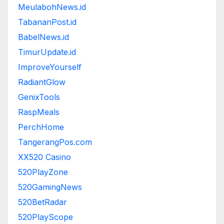
MeulabohNews.id
TabananPost.id
BabelNews.id
TimurUpdate.id
ImproveYourself
RadiantGlow
GenixTools
RaspMeals
PerchHome
TangerangPos.com
XX520 Casino
520PlayZone
520GamingNews
520BetRadar
520PlayScope