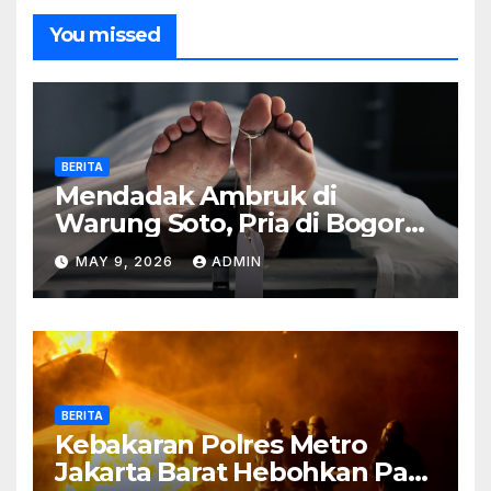
You missed
BERITA
Mendadak Ambruk di
Warung Soto, Pria di Bogor
Meninggal Sebelum Makan
MAY 9, 2026
ADMIN
BERITA
Kebakaran Polres Metro
Jakarta Barat Hebohkan Pagi