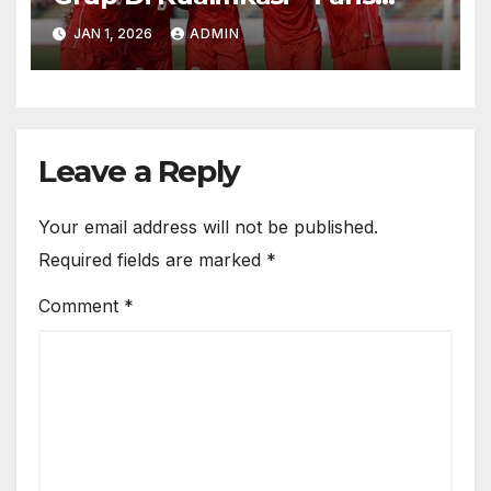
Gelar Konvoi 100k Di Jakarta
JAN 1, 2026
ADMIN
Leave a Reply
Your email address will not be published.
Required fields are marked
*
Comment
*