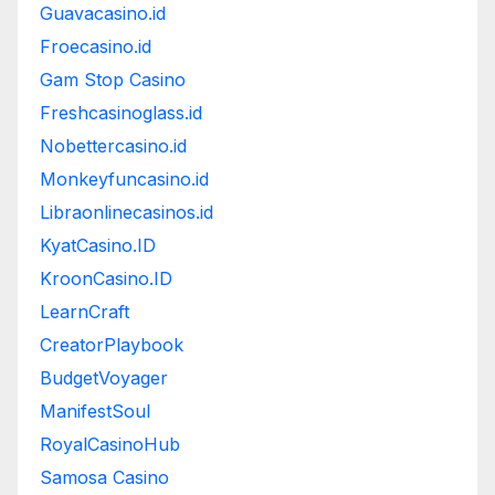
Guavacasino.id
Froecasino.id
Gam Stop Casino
Freshcasinoglass.id
Nobettercasino.id
Monkeyfuncasino.id
Libraonlinecasinos.id
KyatCasino.ID
KroonCasino.ID
LearnCraft
CreatorPlaybook
BudgetVoyager
ManifestSoul
RoyalCasinoHub
Samosa Casino