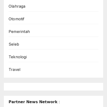
Olahraga
Otomotif
Pemerintah
Seleb
Teknologi
Travel
𝗣𝗮𝗿𝘁𝗻𝗲𝗿 𝗡𝗲𝘄𝘀 𝗡𝗲𝘁𝘄𝗼𝗿𝗸 :