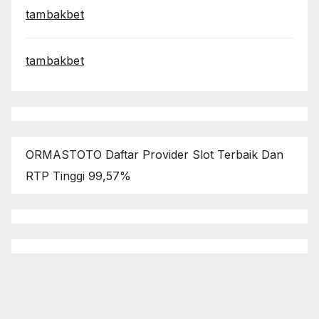
tambakbet
tambakbet
ORMASTOTO Daftar Provider Slot Terbaik Dan
RTP Tinggi 99,57%