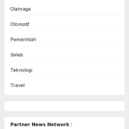
Olahraga
Otomotif
Pemerintah
Seleb
Teknologi
Travel
𝗣𝗮𝗿𝘁𝗻𝗲𝗿 𝗡𝗲𝘄𝘀 𝗡𝗲𝘁𝘄𝗼𝗿𝗸 :