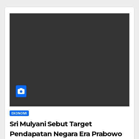
EKONOMI
Sri Mulyani Sebut Target
Pendapatan Negara Era Prabowo