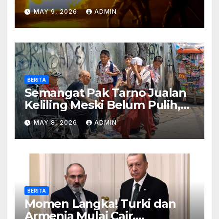
Hari, Ini Fakta Terbarunya
MAY 9, 2026
ADMIN
BERITA
Semangat Pak Tarno Jualan
Keliling Meski Belum Pulih,
Tetap Menghibur dan Cari
MAY 8, 2026
ADMIN
Nafkah
BERITA
Momen Langka! Turki dan
Armenia Mulai Cair,