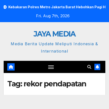
Skip
aran Polres Metro Jakarta Barat Hebohkan Pagi Hari, Ini Fakt
to
Fri. Aug 7th, 2026
content
JAYA MEDIA
Media Berita Update Meliputi Indonesia &
International
Tag:
rekor pendapatan