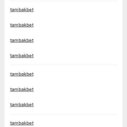
tambakbet
tambakbet
tambakbet
tambakbet
tambakbet
tambakbet
tambakbet
tambakbet