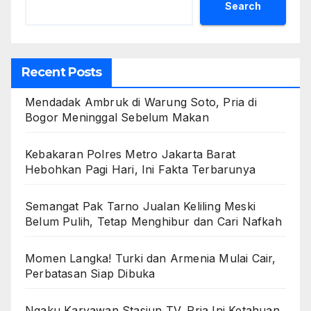
Search
Recent Posts
Mendadak Ambruk di Warung Soto, Pria di
Bogor Meninggal Sebelum Makan
Kebakaran Polres Metro Jakarta Barat
Hebohkan Pagi Hari, Ini Fakta Terbarunya
Semangat Pak Tarno Jualan Keliling Meski
Belum Pulih, Tetap Menghibur dan Cari Nafkah
Momen Langka! Turki dan Armenia Mulai Cair,
Perbatasan Siap Dibuka
Ngaku Karyawan Stasiun TV, Pria Ini Ketahuan