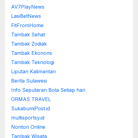
AV7PlayNews
LasiBetNews
FitFromHome
Tambak Sehat
Tambak Zodiak
Tambak Ekonomi
Tambak Teknologi
Liputan Kalimantan
Berita Sulawesi
Info Seputaran Bola Setiap hari
ORMAS TRAVEL
SukabumiPost.id
multisportsy.id
Nonton Online
Tambak Wisata