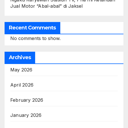
Jual Motor “Abal-abal” di Jaksel
Recent Comments
No comments to show.
Archives
May 2026
April 2026
February 2026
January 2026