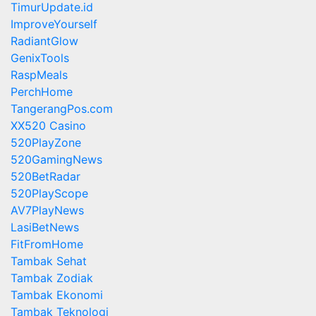
TimurUpdate.id
ImproveYourself
RadiantGlow
GenixTools
RaspMeals
PerchHome
TangerangPos.com
XX520 Casino
520PlayZone
520GamingNews
520BetRadar
520PlayScope
AV7PlayNews
LasiBetNews
FitFromHome
Tambak Sehat
Tambak Zodiak
Tambak Ekonomi
Tambak Teknologi