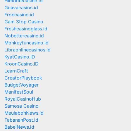
Himontecasino.id
Guavacasino.id
Froecasino.id
Gam Stop Casino
Freshcasinoglass.id
Nobettercasino.id
Monkeyfuncasino.id
Libraonlinecasinos.id
KyatCasino.ID
KroonCasino.ID
LearnCraft
CreatorPlaybook
BudgetVoyager
ManifestSoul
RoyalCasinoHub
Samosa Casino
MeulabohNews.id
TabananPost.id
BabelNews.id