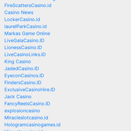
FireScattersCasino.id
Casino News
LockerCasino.id
laurelParkCasino.id
Markas Game Online
LiveGalaCasino.ID
LionessCasino.ID
LiveCasinoLinks.ID
King Casino
JadedCasino.ID
EyeconCasinos.ID
FindersCasino.ID
ExclusiveCasinoHire.ID
Jack Casino
FancyReelsCasino.ID
explosioncasino
Miracleslotcasino.id
Hologramcasinogames.id