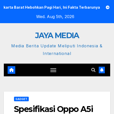
Skip
ebohkan Pagi Hari, Ini Fakta Terbarunya
Semangat Pak Ta
to
Wed. Aug 5th, 2026
content
JAYA MEDIA
Media Berita Update Meliputi Indonesia &
International
GADGET
Spesifikasi Oppo A5i