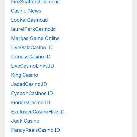
FireScattersCasino.id
Casino News
LockerCasino.id
laurelParkCasino.id
Markas Game Online
LiveGalaCasino.ID
LionessCasino.ID
LiveCasinoLinks.ID
King Casino
JadedCasino.ID
EyeconCasinos.ID
FindersCasino.ID
ExclusiveCasinoHire.ID
Jack Casino
FancyReelsCasino.ID