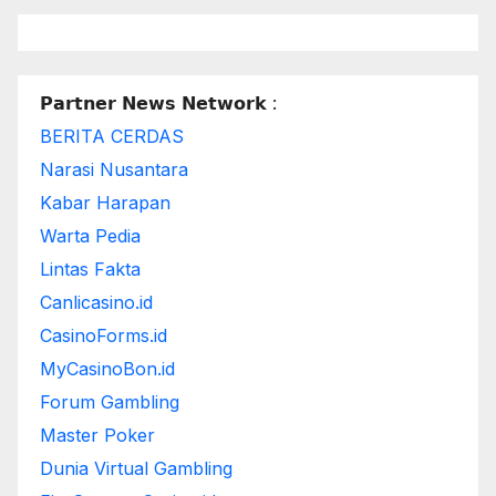
𝗣𝗮𝗿𝘁𝗻𝗲𝗿 𝗡𝗲𝘄𝘀 𝗡𝗲𝘁𝘄𝗼𝗿𝗸 :
BERITA CERDAS
Narasi Nusantara
Kabar Harapan
Warta Pedia
Lintas Fakta
Canlicasino.id
CasinoForms.id
MyCasinoBon.id
Forum Gambling
Master Poker
Dunia Virtual Gambling