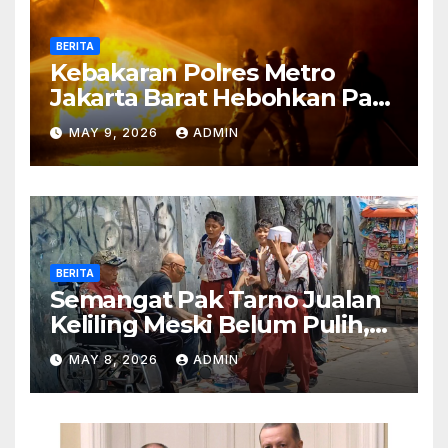
BERITA
Kebakaran Polres Metro
Jakarta Barat Hebohkan Pagi
Hari, Ini Fakta Terbarunya
MAY 9, 2026
ADMIN
BERITA
Semangat Pak Tarno Jualan
Keliling Meski Belum Pulih,
Tetap Menghibur dan Cari
MAY 8, 2026
ADMIN
Nafkah