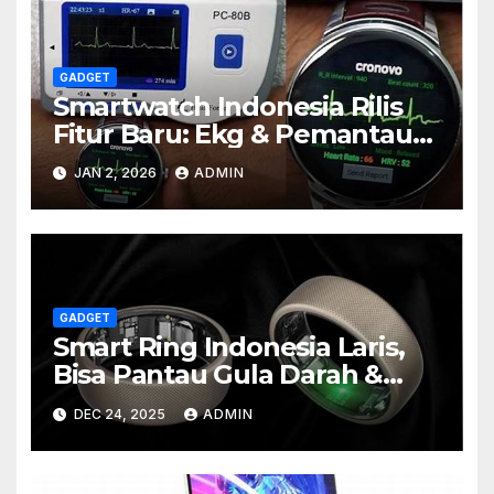
GADGET
Smartwatch Indonesia Rilis
Fitur Baru: Ekg & Pemantau
Stress Real-time
JAN 2, 2026
ADMIN
GADGET
Smart Ring Indonesia Laris,
Bisa Pantau Gula Darah &
Tekanan
DEC 24, 2025
ADMIN