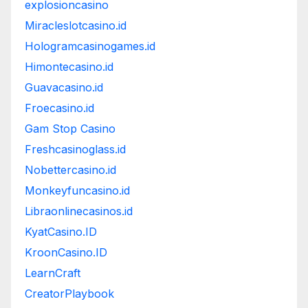
explosioncasino
Miracleslotcasino.id
Hologramcasinogames.id
Himontecasino.id
Guavacasino.id
Froecasino.id
Gam Stop Casino
Freshcasinoglass.id
Nobettercasino.id
Monkeyfuncasino.id
Libraonlinecasinos.id
KyatCasino.ID
KroonCasino.ID
LearnCraft
CreatorPlaybook