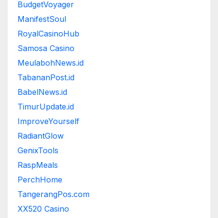
BudgetVoyager
ManifestSoul
RoyalCasinoHub
Samosa Casino
MeulabohNews.id
TabananPost.id
BabelNews.id
TimurUpdate.id
ImproveYourself
RadiantGlow
GenixTools
RaspMeals
PerchHome
TangerangPos.com
XX520 Casino