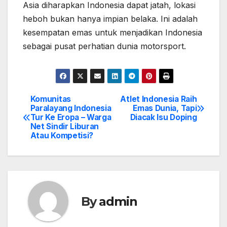
Asia diharapkan Indonesia dapat jatah, lokasi
heboh bukan hanya impian belaka. Ini adalah
kesempatan emas untuk menjadikan Indonesia
sebagai pusat perhatian dunia motorsport.
Komunitas
Atlet Indonesia Raih
Post
Paralayang Indonesia
Emas Dunia, Tapi
Tur Ke Eropa – Warga
Diacak Isu Doping
navigation
Net Sindir Liburan
Atau Kompetisi?
By
admin