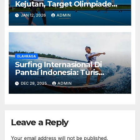
Kejutan, Target Olimpiade
2028 Terbuka
JAN 12, 2026
ADMIN
OLAHRAGA
Surfing Internasional Di
Pantai Indonesia: Turis
Mancanegara Berebut Spot
DEC 28, 2025
ADMIN
Leave a Reply
Your email address will not be published.