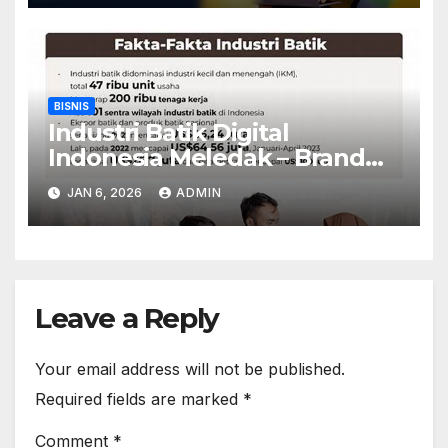
BISNIS
Industri Batik Digital
Indonesia Meledak – Brand
Lokal Tembus Pasar Eropa
JAN 6, 2026
ADMIN
Leave a Reply
Your email address will not be published.
Required fields are marked
*
Comment
*