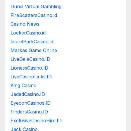
Dunia Virtual Gambling
FireScattersCasino.id
Casino News
LockerCasino.id
laurelParkCasino.id
Markas Game Online
LiveGalaCasino.ID
LionessCasino.ID
LiveCasinoLinks.ID
King Casino
JadedCasino.ID
EyeconCasinos.ID
FindersCasino.ID
ExclusiveCasinoHire.ID
Jack Casino