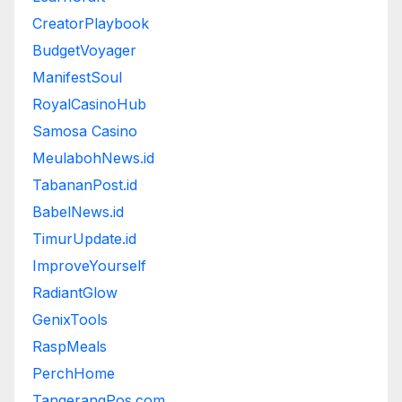
CreatorPlaybook
BudgetVoyager
ManifestSoul
RoyalCasinoHub
Samosa Casino
MeulabohNews.id
TabananPost.id
BabelNews.id
TimurUpdate.id
ImproveYourself
RadiantGlow
GenixTools
RaspMeals
PerchHome
TangerangPos.com