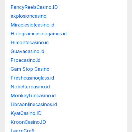
FancyReelsCasino.ID
explosioncasino
Miracleslotcasino.id
Hologramcasinogames.id
Himontecasino.id
Guavacasino.id
Froecasino.id
Gam Stop Casino
Freshcasinoglass.id
Nobettercasino.id
Monkeyfuncasino.id
Libraonlinecasinos.id
KyatCasino.ID
KroonCasino.ID
LearnCraft