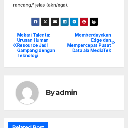
rancang,” jelas (akn/ega).
Mekari Talenta:
Memberdayakan
Post
Urusan Human
Edge dan
Resource Jadi
Mempercepat Pusat
navigation
Gampang dengan
Data ala MediaTek
Teknologi
By
admin
Related Post