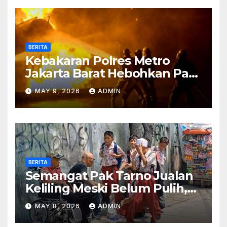
BERITA
Kebakaran Polres Metro
Jakarta Barat Hebohkan Pagi
Hari, Ini Fakta Terbarunya
MAY 9, 2026
ADMIN
BERITA
Semangat Pak Tarno Jualan
Keliling Meski Belum Pulih,
Tetap Menghibur dan Cari
MAY 8, 2026
ADMIN
Nafkah