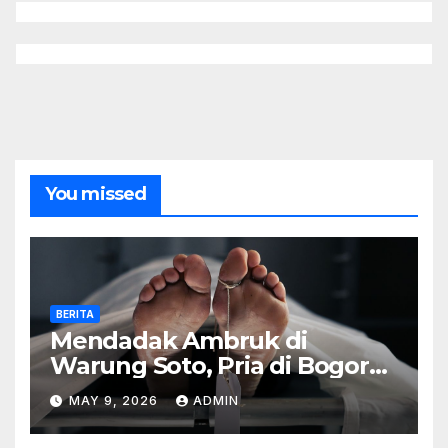
You missed
BERITA
Mendadak Ambruk di
Warung Soto, Pria di Bogor
Meninggal Sebelum Makan
MAY 9, 2026
ADMIN