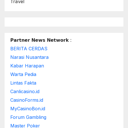
Travel
𝗣𝗮𝗿𝘁𝗻𝗲𝗿 𝗡𝗲𝘄𝘀 𝗡𝗲𝘁𝘄𝗼𝗿𝗸 :
BERITA CERDAS
Narasi Nusantara
Kabar Harapan
Warta Pedia
Lintas Fakta
Canlicasino.id
CasinoForms.id
MyCasinoBon.id
Forum Gambling
Master Poker