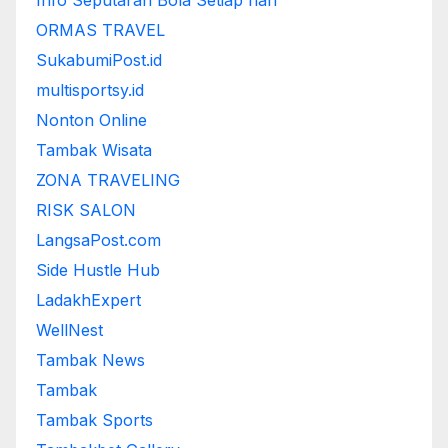
Info Seputaran Bola Setiap hari
ORMAS TRAVEL
SukabumiPost.id
multisportsy.id
Nonton Online
Tambak Wisata
ZONA TRAVELING
RISK SALON
LangsaPost.com
Side Hustle Hub
LadakhExpert
WellNest
Tambak News
Tambak
Tambak Sports