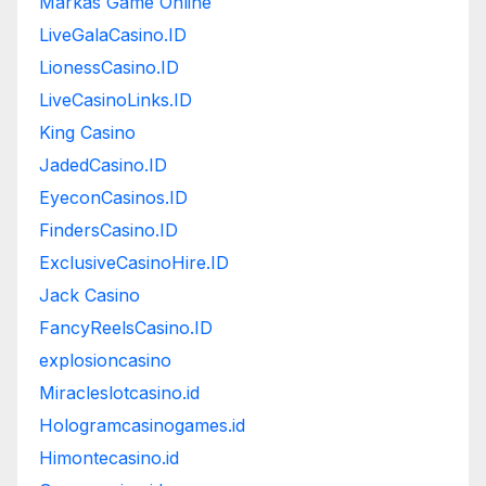
Markas Game Online
LiveGalaCasino.ID
LionessCasino.ID
LiveCasinoLinks.ID
King Casino
JadedCasino.ID
EyeconCasinos.ID
FindersCasino.ID
ExclusiveCasinoHire.ID
Jack Casino
FancyReelsCasino.ID
explosioncasino
Miracleslotcasino.id
Hologramcasinogames.id
Himontecasino.id