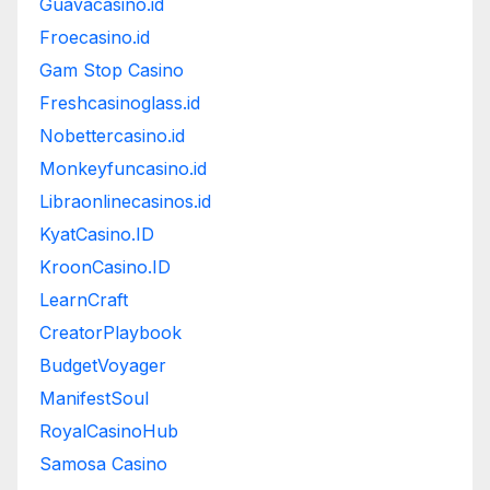
Guavacasino.id
Froecasino.id
Gam Stop Casino
Freshcasinoglass.id
Nobettercasino.id
Monkeyfuncasino.id
Libraonlinecasinos.id
KyatCasino.ID
KroonCasino.ID
LearnCraft
CreatorPlaybook
BudgetVoyager
ManifestSoul
RoyalCasinoHub
Samosa Casino