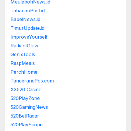
MeulabohNews.id
TabananPost.id
BabelNews.id
TimurUpdate.id
ImproveYourself
RadiantGlow
GenixTools
RaspMeals
PerchHome
TangerangPos.com
XX520 Casino
520PlayZone
520GamingNews
520BetRadar
520PlayScope