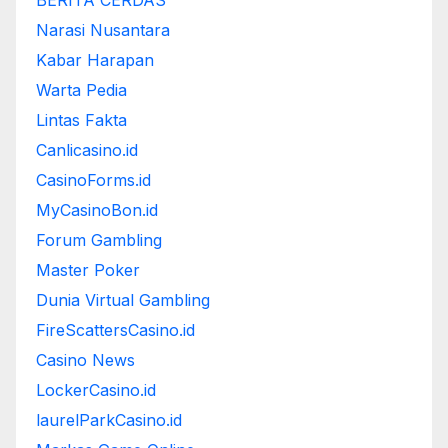
BERITA CERDAS
Narasi Nusantara
Kabar Harapan
Warta Pedia
Lintas Fakta
Canlicasino.id
CasinoForms.id
MyCasinoBon.id
Forum Gambling
Master Poker
Dunia Virtual Gambling
FireScattersCasino.id
Casino News
LockerCasino.id
laurelParkCasino.id