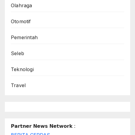
Olahraga
Otomotif
Pemerintah
Seleb
Teknologi
Travel
𝗣𝗮𝗿𝘁𝗻𝗲𝗿 𝗡𝗲𝘄𝘀 𝗡𝗲𝘁𝘄𝗼𝗿𝗸 :