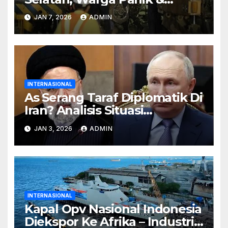
Bangunan Rusak
JAN 7, 2026
ADMIN
INTERNASIONAL
As Serang Taraf Diplomatik Di
Iran? Analisis Situasi
Internasional Terkini
JAN 3, 2026
ADMIN
INTERNASIONAL
Kapal Opv Nasional Indonesia
Diekspor Ke Afrika – Industri