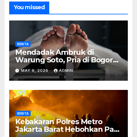
You missed
BERITA
Mendadak Ambruk di
Warung Soto, Pria di Bogor
Meninggal Sebelum Makan
MAY 9, 2026
ADMIN
BERITA
Kebakaran Polres Metro
Jakarta Barat Hebohkan Pagi
Hari, Ini Fakta Terbarunya