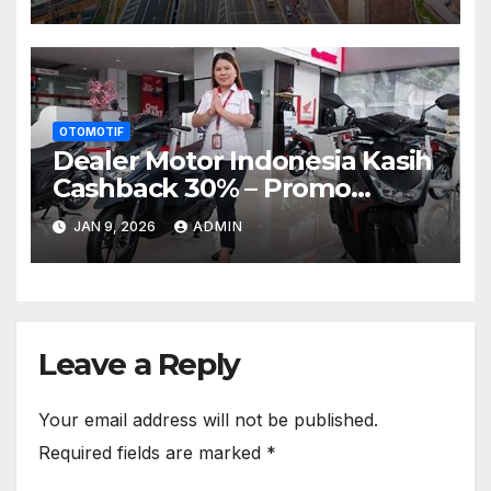
40%
OTOMOTIF
Dealer Motor Indonesia Kasih
Cashback 30% – Promo
Musim Liburan!
JAN 9, 2026
ADMIN
Leave a Reply
Your email address will not be published.
Required fields are marked
*