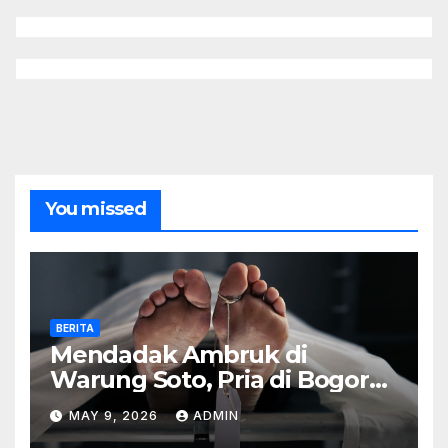
You missed
BERITA
Mendadak Ambruk di
Warung Soto, Pria di Bogor
Meninggal Sebelum Makan
MAY 9, 2026
ADMIN