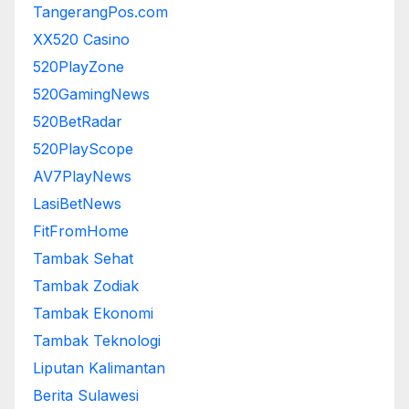
TangerangPos.com
XX520 Casino
520PlayZone
520GamingNews
520BetRadar
520PlayScope
AV7PlayNews
LasiBetNews
FitFromHome
Tambak Sehat
Tambak Zodiak
Tambak Ekonomi
Tambak Teknologi
Liputan Kalimantan
Berita Sulawesi