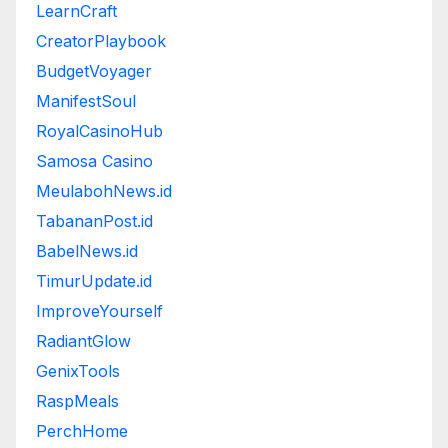
LearnCraft
CreatorPlaybook
BudgetVoyager
ManifestSoul
RoyalCasinoHub
Samosa Casino
MeulabohNews.id
TabananPost.id
BabelNews.id
TimurUpdate.id
ImproveYourself
RadiantGlow
GenixTools
RaspMeals
PerchHome