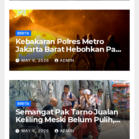
BERITA
Kebakaran Polres Metro
Jakarta Barat Hebohkan Pagi
Hari, Ini Fakta Terbarunya
MAY 9, 2026
ADMIN
BERITA
Semangat Pak Tarno Jualan
Keliling Meski Belum Pulih,
Tetap Menghibur dan Cari
MAY 8, 2026
ADMIN
Nafkah