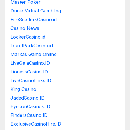
Master Poker
Dunia Virtual Gambling
FireScattersCasino.id
Casino News
LockerCasino.id
laurelParkCasino.id
Markas Game Online
LiveGalaCasino.ID
LionessCasino.ID
LiveCasinoLinks.ID
King Casino
JadedCasino.ID
EyeconCasinos.ID
FindersCasino.ID
ExclusiveCasinoHire.ID