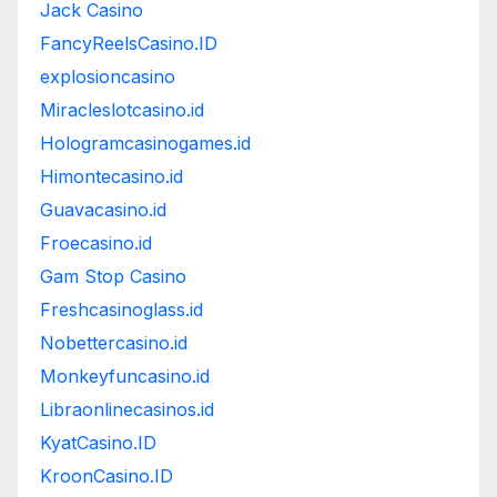
Jack Casino
FancyReelsCasino.ID
explosioncasino
Miracleslotcasino.id
Hologramcasinogames.id
Himontecasino.id
Guavacasino.id
Froecasino.id
Gam Stop Casino
Freshcasinoglass.id
Nobettercasino.id
Monkeyfuncasino.id
Libraonlinecasinos.id
KyatCasino.ID
KroonCasino.ID