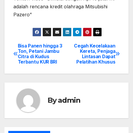
adalah rencana kredit olahraga Mitsubishi
Pazero”
Bisa Panen hingga 3
Cegah Kecelakaan
Post
Ton, Petani Jambu
Kereta, Penjaga
Citra di Kudus
Lintasan Dapat
navigation
Terbantu KUR BRI
Pelatihan Khusus
By
admin