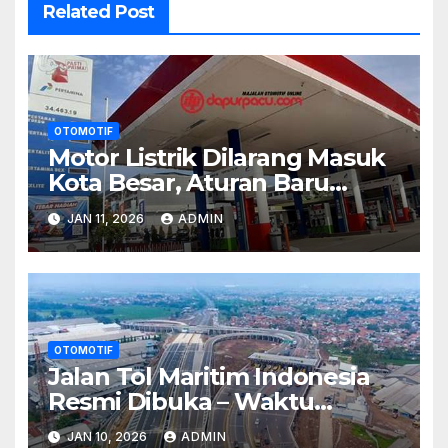
Related Post
OTOMOTIF
Motor Listrik Dilarang Masuk
Kota Besar, Aturan Baru
Kontroversial
JAN 11, 2026
ADMIN
OTOMOTIF
Jalan Tol Maritim Indonesia
Resmi Dibuka – Waktu
Tempuh Ke Sulawesi Turun
JAN 10, 2026
ADMIN