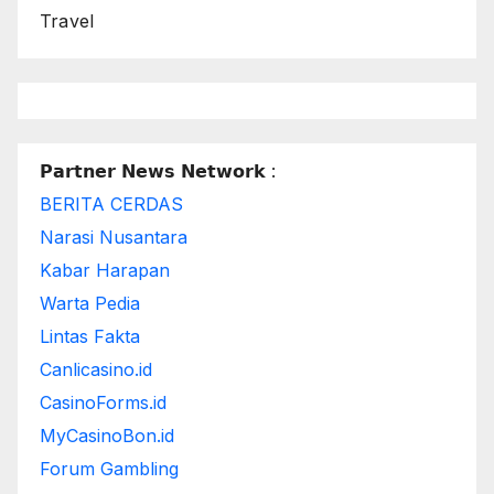
Travel
𝗣𝗮𝗿𝘁𝗻𝗲𝗿 𝗡𝗲𝘄𝘀 𝗡𝗲𝘁𝘄𝗼𝗿𝗸 :
BERITA CERDAS
Narasi Nusantara
Kabar Harapan
Warta Pedia
Lintas Fakta
Canlicasino.id
CasinoForms.id
MyCasinoBon.id
Forum Gambling