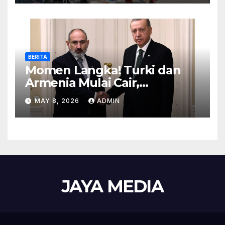
BERITA
Momen Langka! Turki dan
Armenia Mulai Cair,
Perbatasan Siap Dibuka
MAY 8, 2026
ADMIN
JAYA MEDIA