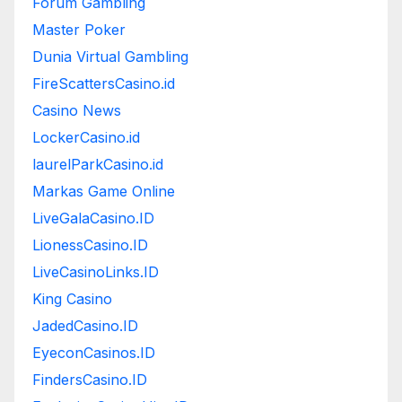
Forum Gambling
Master Poker
Dunia Virtual Gambling
FireScattersCasino.id
Casino News
LockerCasino.id
laurelParkCasino.id
Markas Game Online
LiveGalaCasino.ID
LionessCasino.ID
LiveCasinoLinks.ID
King Casino
JadedCasino.ID
EyeconCasinos.ID
FindersCasino.ID