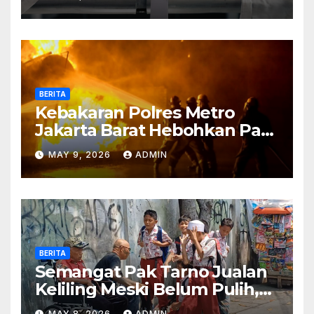
BERITA
Kebakaran Polres Metro
Jakarta Barat Hebohkan Pagi
Hari, Ini Fakta Terbarunya
MAY 9, 2026
ADMIN
BERITA
Semangat Pak Tarno Jualan
Keliling Meski Belum Pulih,
Tetap Menghibur dan Cari
MAY 8, 2026
ADMIN