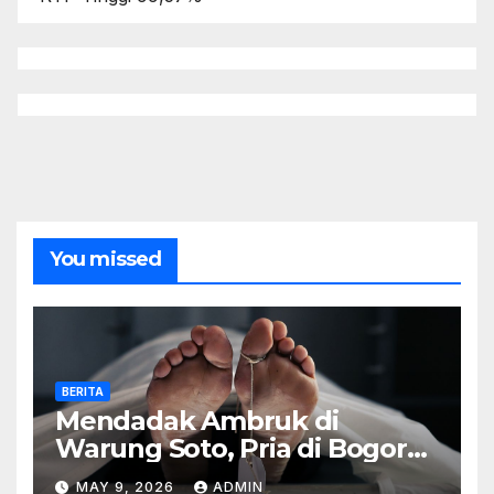
You missed
BERITA
Mendadak Ambruk di
Warung Soto, Pria di Bogor
Meninggal Sebelum Makan
MAY 9, 2026
ADMIN