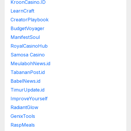
KroonCasino.ID
LearnCraft
CreatorPlaybook
BudgetVoyager
ManifestSoul
RoyalCasinoHub
Samosa Casino
MeulabohNews.id
TabananPost.id
BabelNews.id
TimurUpdate.id
ImproveYourself
RadiantGlow
GenixTools
RaspMeals