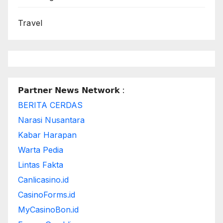
Travel
𝗣𝗮𝗿𝘁𝗻𝗲𝗿 𝗡𝗲𝘄𝘀 𝗡𝗲𝘁𝘄𝗼𝗿𝗸 :
BERITA CERDAS
Narasi Nusantara
Kabar Harapan
Warta Pedia
Lintas Fakta
Canlicasino.id
CasinoForms.id
MyCasinoBon.id