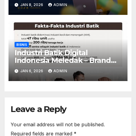
Baru?
JAN 8, 2026
ADMIN
BISNIS
Industri Batik Digital
Indonesia Meledak – Brand
Lokal Tembus Pasar Eropa
JAN 6, 2026
ADMIN
Leave a Reply
Your email address will not be published.
Required fields are marked
*