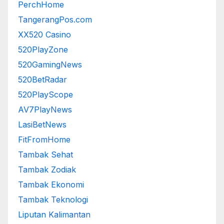
PerchHome
TangerangPos.com
XX520 Casino
520PlayZone
520GamingNews
520BetRadar
520PlayScope
AV7PlayNews
LasiBetNews
FitFromHome
Tambak Sehat
Tambak Zodiak
Tambak Ekonomi
Tambak Teknologi
Liputan Kalimantan