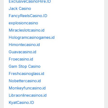
ExclusiveCasinoHire.ID
Jack Casino
FancyReelsCasino.ID
explosioncasino
Miracleslotcasino.id
Hologramcasinogames.id
Himontecasino.id
Guavacasino.id
Froecasino.id
Gam Stop Casino
Freshcasinoglass.id
Nobettercasino.id
Monkeyfuncasino.id
Libraonlinecasinos.id
KyatCasino.ID