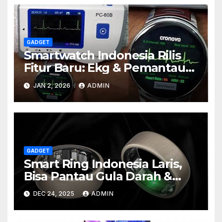
GADGET
Smartwatch Indonesia Rilis
Fitur Baru: Ekg & Pemantau
Stress Real-time
JAN 2, 2026
ADMIN
GADGET
Smart Ring Indonesia Laris,
Bisa Pantau Gula Darah &
Tekanan
DEC 24, 2025
ADMIN