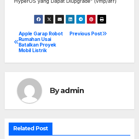
HyperOS yang Dapat Diupgrade” (vmp/afr)
Apple Garap Robot
Previous Post
Post
Rumahan Usai
Batalkan Proyek
navigation
Mobil Listrik
By
admin
Related Post