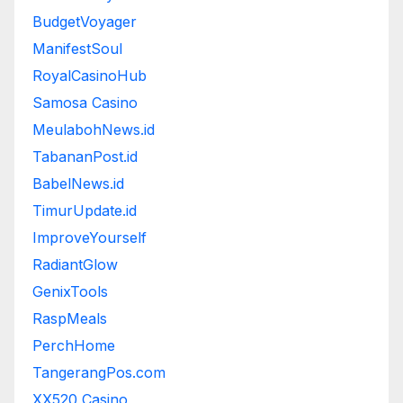
BudgetVoyager
ManifestSoul
RoyalCasinoHub
Samosa Casino
MeulabohNews.id
TabananPost.id
BabelNews.id
TimurUpdate.id
ImproveYourself
RadiantGlow
GenixTools
RaspMeals
PerchHome
TangerangPos.com
XX520 Casino