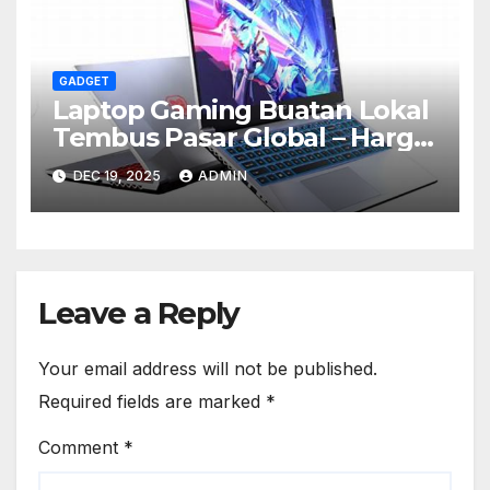
GADGET
Laptop Gaming Buatan Lokal
Tembus Pasar Global – Harga
Mulai Rp10 Jutaan
DEC 19, 2025
ADMIN
Leave a Reply
Your email address will not be published.
Required fields are marked
*
Comment
*