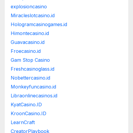
explosioncasino
Miracleslotcasino.id
Hologramcasinogames.id
Himontecasino.id
Guavacasino.id
Froecasino.id
Gam Stop Casino
Freshcasinoglass.id
Nobettercasino.id
Monkeyfuncasino.id
Libraonlinecasinos.id
KyatCasino.ID
KroonCasino.ID
LearnCraft
CreatorPlaybook