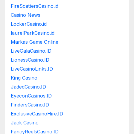
FireScattersCasino.id
Casino News
LockerCasino.id
laurelParkCasino.id
Markas Game Online
LiveGalaCasino.ID
LionessCasino.ID
LiveCasinoLinks.ID
King Casino
JadedCasino.ID
EyeconCasinos.ID
FindersCasino.ID
ExclusiveCasinoHire.ID
Jack Casino
FancyReelsCasino.ID