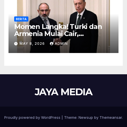
BERITA
Momen Langka! Turki dan
Armenia Mulai Cair,
Perbatasan Siap Dibuka
MAY 8, 2026
ADMIN
JAYA MEDIA
Proudly powered by WordPress
|
Theme: Newsup by
Themeansar
.