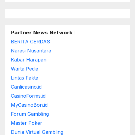
𝗣𝗮𝗿𝘁𝗻𝗲𝗿 𝗡𝗲𝘄𝘀 𝗡𝗲𝘁𝘄𝗼𝗿𝗸 :
BERITA CERDAS
Narasi Nusantara
Kabar Harapan
Warta Pedia
Lintas Fakta
Canlicasino.id
CasinoForms.id
MyCasinoBon.id
Forum Gambling
Master Poker
Dunia Virtual Gambling