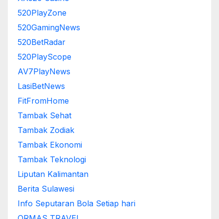
520PlayZone
520GamingNews
520BetRadar
520PlayScope
AV7PlayNews
LasiBetNews
FitFromHome
Tambak Sehat
Tambak Zodiak
Tambak Ekonomi
Tambak Teknologi
Liputan Kalimantan
Berita Sulawesi
Info Seputaran Bola Setiap hari
ORMAS TRAVEL