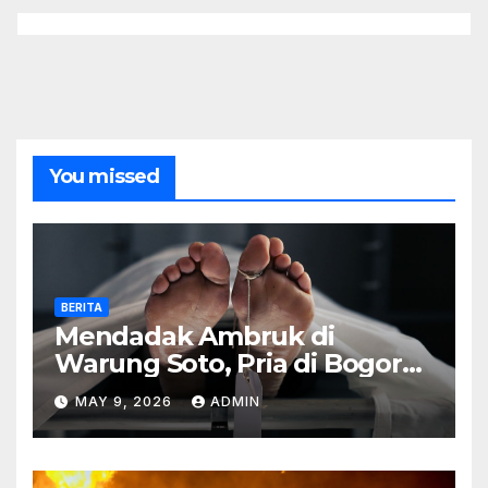
You missed
BERITA
Mendadak Ambruk di
Warung Soto, Pria di Bogor
Meninggal Sebelum Makan
MAY 9, 2026
ADMIN