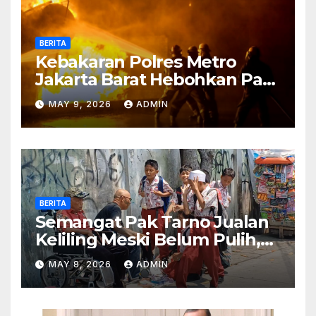
BERITA
Kebakaran Polres Metro
Jakarta Barat Hebohkan Pagi
Hari, Ini Fakta Terbarunya
MAY 9, 2026
ADMIN
BERITA
Semangat Pak Tarno Jualan
Keliling Meski Belum Pulih,
Tetap Menghibur dan Cari
MAY 8, 2026
ADMIN
Nafkah