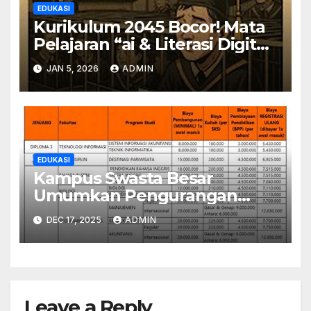
EDUKASI
Kurikulum 2045 Bocor! Mata
Pelajaran “ai & Literasi Digital”
Wajib?
JAN 5, 2026
ADMIN
EDUKASI
Kampus Swasta Besar
Umumkan Pengurangan
Biaya Kuliah 50%, Simak
DEC 17, 2025
ADMIN
Syaratnya
Leave a Reply