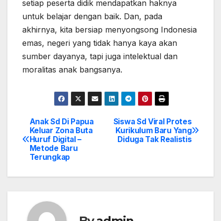
setiap peserta didik mendapatkan haknya
untuk belajar dengan baik. Dan, pada
akhirnya, kita bersiap menyongsong Indonesia
emas, negeri yang tidak hanya kaya akan
sumber dayanya, tapi juga intelektual dan
moralitas anak bangsanya.
Anak Sd Di Papua
Siswa Sd Viral Protes
Post
Keluar Zona Buta
Kurikulum Baru Yang
Huruf Digital –
Diduga Tak Realistis
navigation
Metode Baru
Terungkap
By
admin