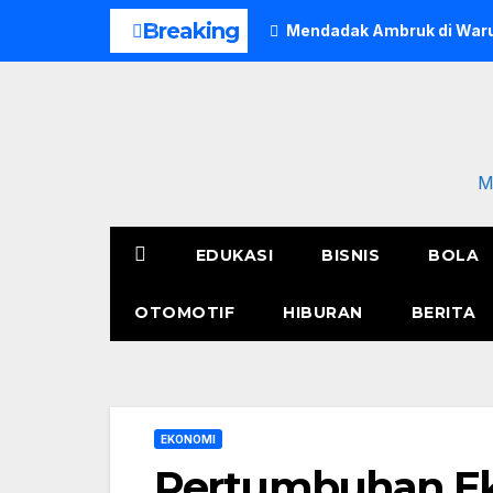
Skip
Breaking
Mendadak Ambruk di Waru
to
content
M
EDUKASI
BISNIS
BOLA
OTOMOTIF
HIBURAN
BERITA
EKONOMI
Pertumbuhan Ek