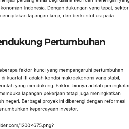
 menjadi peluang emas bagi usaha kecil dan menengah yan
rekonomian Indonesia. Dengan dukungan yang tepat, sektor
 menciptakan lapangan kerja, dan berkontribusi pada
Pendukung Pertumbuhan
beberapa faktor kunci yang mempengaruhi pertumbuhan
di kuartal III adalah kondisi makroekonomi yang stabil,
erintah yang mendukung. Faktor lainnya adalah peningkata
ya membuka lapangan pekerjaan tetapi juga meningkatkan
luruh negeri. Berbagai proyek ini dibarengi dengan reformasi
 menumbuhkan kepercayaan investor.
holder.com/1200×675.png?