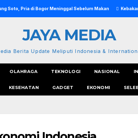
ng Soto, Pria di Bogor Meninggal Sebelum Makan
Kebakar
JAYA MEDIA
edia Berita Update Meliputi Indonesia & Internation
OLAHRAGA
TEKNOLOGI
NASIONAL
I
KESEHATAN
GADGET
EKONOMI
SELE
onomi Indonesia