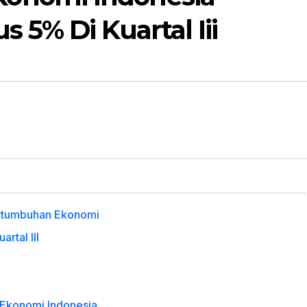
 5% Di Kuartal Iii
rtumbuhan Ekonomi
rtal III
 Ekonomi Indonesia