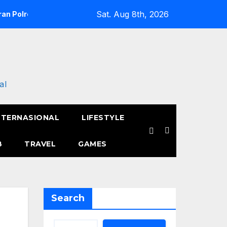
Sat. Aug 8th, 2026
an Polres Metro Jakarta Barat Hebohkan Pagi Hari, Ini Fakta 
al
NTERNASIONAL
LIFESTYLE
B
TRAVEL
GAMES
Search