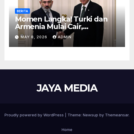
BERITA
Momen Langka! Turki dan
Armenia Mulai Cair,
Perbatasan Siap Dibuka
MAY 8, 2026
ADMIN
JAYA MEDIA
Proudly powered by WordPress
|
Theme: Newsup by
Themeansar
.
Home