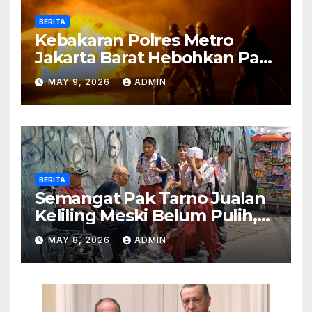
BERITA
Kebakaran Polres Metro
Jakarta Barat Hebohkan Pagi
Hari, Ini Fakta Terbarunya
MAY 9, 2026
ADMIN
BERITA
Semangat Pak Tarno Jualan
Keliling Meski Belum Pulih,
Tetap Menghibur dan Cari
MAY 8, 2026
ADMIN
Nafkah