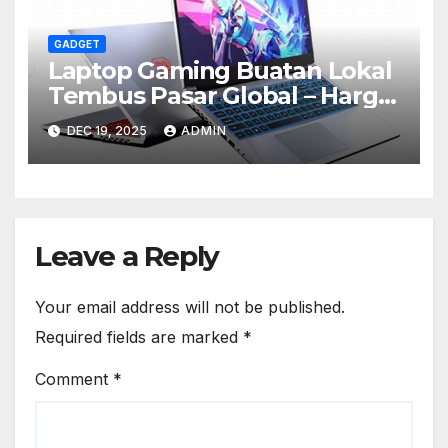
GADGET
Laptop Gaming Buatan Lokal
Tembus Pasar Global – Harga
Mulai Rp10 Jutaan
DEC 19, 2025
ADMIN
Leave a Reply
Your email address will not be published.
Required fields are marked
*
Comment
*