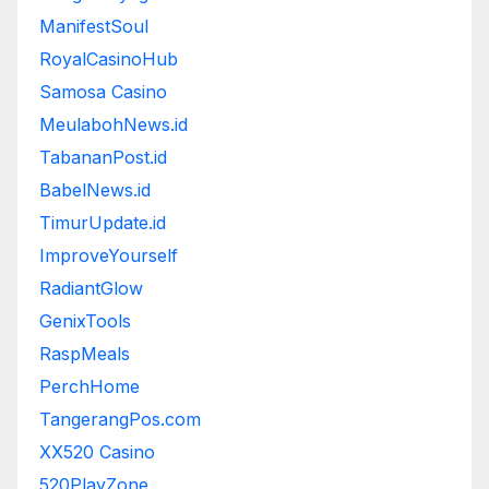
ManifestSoul
RoyalCasinoHub
Samosa Casino
MeulabohNews.id
TabananPost.id
BabelNews.id
TimurUpdate.id
ImproveYourself
RadiantGlow
GenixTools
RaspMeals
PerchHome
TangerangPos.com
XX520 Casino
520PlayZone