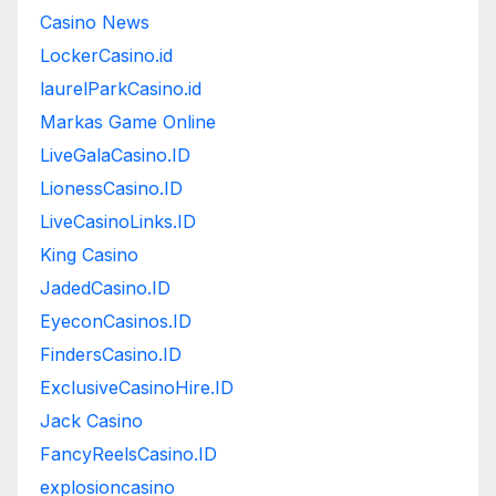
Casino News
LockerCasino.id
laurelParkCasino.id
Markas Game Online
LiveGalaCasino.ID
LionessCasino.ID
LiveCasinoLinks.ID
King Casino
JadedCasino.ID
EyeconCasinos.ID
FindersCasino.ID
ExclusiveCasinoHire.ID
Jack Casino
FancyReelsCasino.ID
explosioncasino