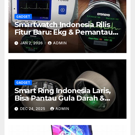
GADGET
Smartwatch Indonesia Rilis
Fitur Baru: Ekg & Pemantau
Stress Real-time
JAN 2, 2026
ADMIN
GADGET
Smart Ring Indonesia Laris,
Bisa Pantau Gula Darah &
Tekanan
DEC 24, 2025
ADMIN