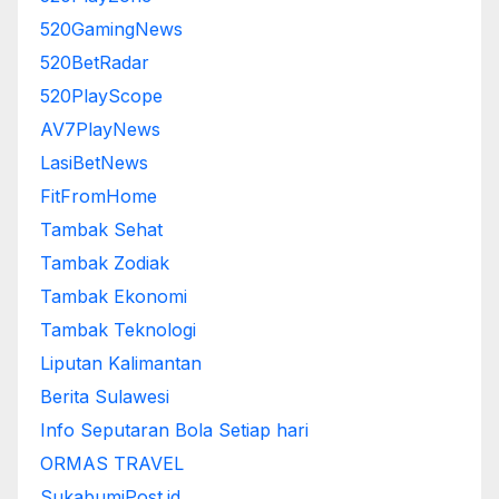
520GamingNews
520BetRadar
520PlayScope
AV7PlayNews
LasiBetNews
FitFromHome
Tambak Sehat
Tambak Zodiak
Tambak Ekonomi
Tambak Teknologi
Liputan Kalimantan
Berita Sulawesi
Info Seputaran Bola Setiap hari
ORMAS TRAVEL
SukabumiPost.id