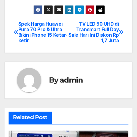
Spek Harga Huawei
TV LED 50 UHD di
Post
Pura 70 Pro & Ultra
Transmart Full Day
Bikin iPhone 15 Ketar-
Sale Hari Ini Diskon Rp
navigation
ketir
1,7 Juta
By
admin
Related Post