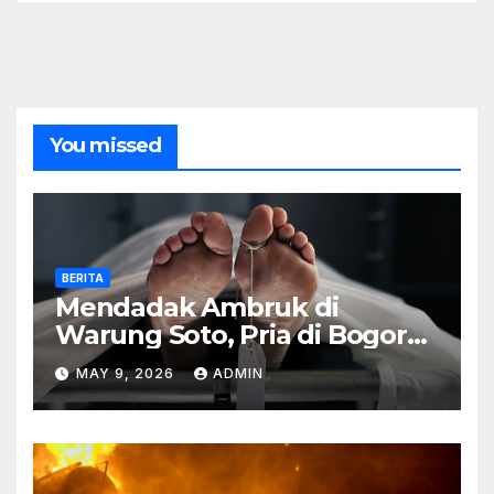
You missed
BERITA
Mendadak Ambruk di
Warung Soto, Pria di Bogor
Meninggal Sebelum Makan
MAY 9, 2026
ADMIN