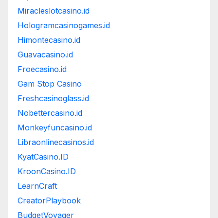
Miracleslotcasino.id
Hologramcasinogames.id
Himontecasino.id
Guavacasino.id
Froecasino.id
Gam Stop Casino
Freshcasinoglass.id
Nobettercasino.id
Monkeyfuncasino.id
Libraonlinecasinos.id
KyatCasino.ID
KroonCasino.ID
LearnCraft
CreatorPlaybook
BudgetVoyager