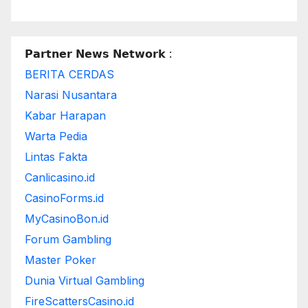
𝗣𝗮𝗿𝘁𝗻𝗲𝗿 𝗡𝗲𝘄𝘀 𝗡𝗲𝘁𝘄𝗼𝗿𝗸 :
BERITA CERDAS
Narasi Nusantara
Kabar Harapan
Warta Pedia
Lintas Fakta
Canlicasino.id
CasinoForms.id
MyCasinoBon.id
Forum Gambling
Master Poker
Dunia Virtual Gambling
FireScattersCasino.id