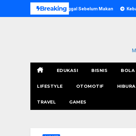
Skip
Breaking
, Pria di Bogor Meninggal Sebelum Makan
Kebakaran Pol
to
content
M
EDUKASI
BISNIS
BOLA
LIFESTYLE
OTOMOTIF
HIBURA
TRAVEL
GAMES