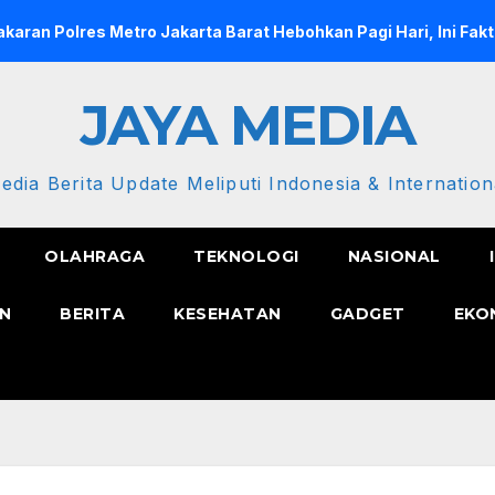
res Metro Jakarta Barat Hebohkan Pagi Hari, Ini Fakta Terbar
JAYA MEDIA
edia Berita Update Meliputi Indonesia & Internation
OLAHRAGA
TEKNOLOGI
NASIONAL
N
BERITA
KESEHATAN
GADGET
EKO