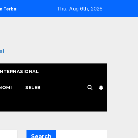
Thu. Aug 6th, 2026
unya
Semangat Pak Tarno Jualan Keliling Meski Belum Pul
al
INTERNASIONAL
NOMI
SELEB
Search