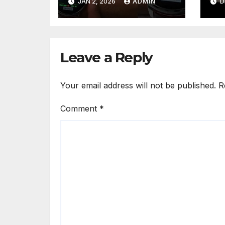
JAN 2, 2026
ADMIN
D
Pemantau Stress
Da
Real-time
Leave a Reply
Your email address will not be published.
R
Comment
*