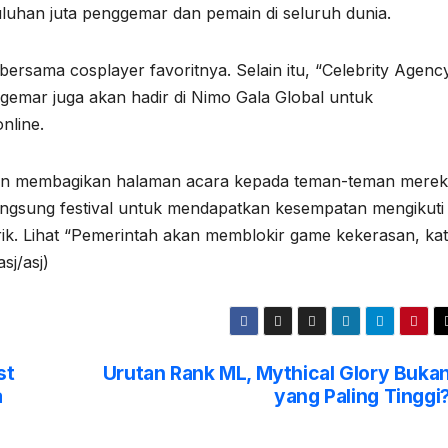
luhan juta penggemar dan pemain di seluruh dunia.
bersama cosplayer favoritnya. Selain itu, “Celebrity Agenc
nggemar juga akan hadir di Nimo Gala Global untuk
nline.
an membagikan halaman acara kepada teman-teman merek
angsung festival untuk mendapatkan kesempatan mengikuti
. Lihat “Pemerintah akan memblokir game kekerasan, ka
sj/asj)
st
Urutan Rank ML, Mythical Glory Buka
a
yang Paling Tinggi