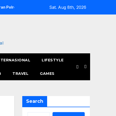
Sat. Aug 8th, 2026
an Polres Metro Jakarta Barat Hebohkan Pagi Hari, Ini Fakta 
al
NTERNASIONAL
LIFESTYLE
B
TRAVEL
GAMES
Search