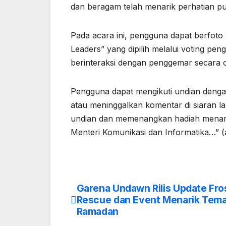
dan beragam telah menarik perhatian pu
Pada acara ini, pengguna dapat berfoto 
Leaders” yang dipilih melalui voting pe
berinteraksi dengan penggemar secara o
Pengguna dapat mengikuti undian deng
atau meninggalkan komentar di siaran l
undian dan memenangkan hadiah menarik
Menteri Komunikasi dan Informatika…” (a
Garena Undawn Rilis Update Fro
Post
Rescue dan Event Menarik Tem
navigation
Ramadan