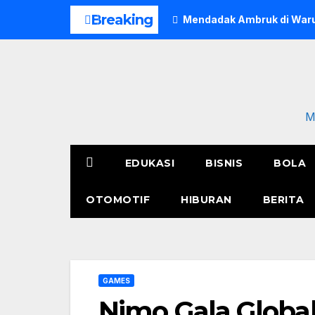
Skip
Breaking
Mendadak Ambruk di Waru
to
content
M
EDUKASI
BISNIS
BOLA
OTOMOTIF
HIBURAN
BERITA
GAMES
Nimo Gala Global