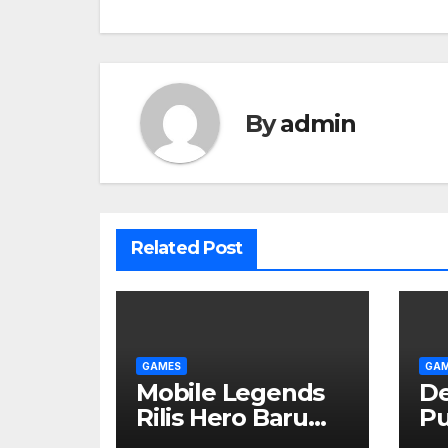
By
admin
Related Post
GAMES
GA
Mobile Legends
De
Rilis Hero Baru
Pu
Bertema
S