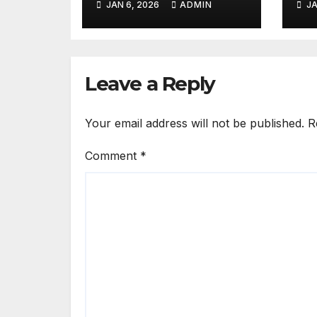
JAN 6, 2026
ADMIN
JA
Nusantara –
Po
Netizen Ramai
Sh
Komentari
Skillnya
Leave a Reply
Your email address will not be published.
R
Comment
*