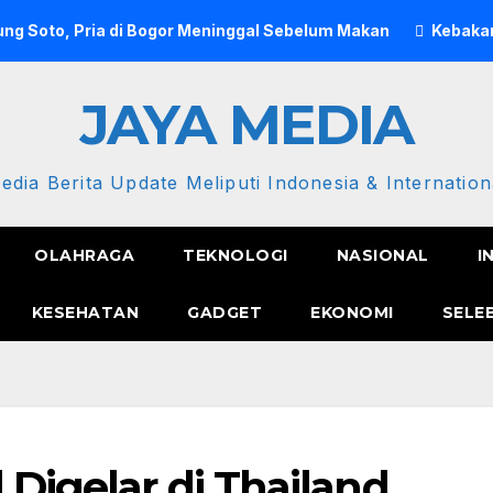
ng Soto, Pria di Bogor Meninggal Sebelum Makan
Kebakar
JAYA MEDIA
edia Berita Update Meliputi Indonesia & Internation
OLAHRAGA
TEKNOLOGI
NASIONAL
I
KESEHATAN
GADGET
EKONOMI
SELE
 Digelar di Thailand