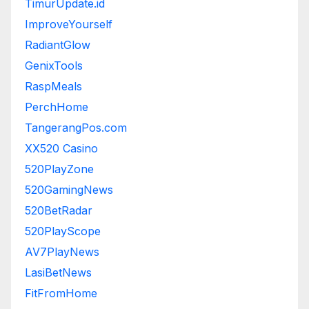
TimurUpdate.id
ImproveYourself
RadiantGlow
GenixTools
RaspMeals
PerchHome
TangerangPos.com
XX520 Casino
520PlayZone
520GamingNews
520BetRadar
520PlayScope
AV7PlayNews
LasiBetNews
FitFromHome