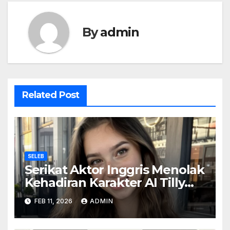
By
admin
Related Post
SELEB
Serikat Aktor Inggris Menolak
Kehadiran Karakter AI Tilly
Norwood Sebagai Aktris
FEB 11, 2026
ADMIN