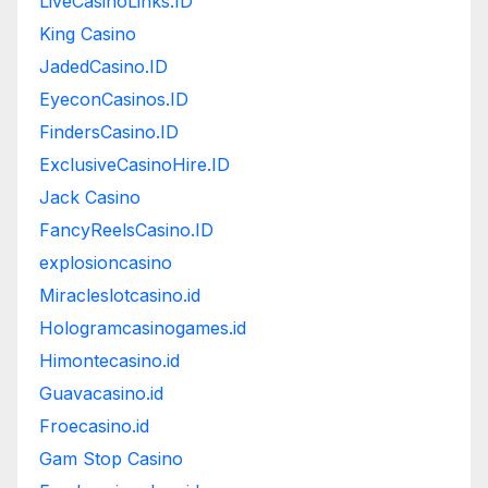
LiveCasinoLinks.ID
King Casino
JadedCasino.ID
EyeconCasinos.ID
FindersCasino.ID
ExclusiveCasinoHire.ID
Jack Casino
FancyReelsCasino.ID
explosioncasino
Miracleslotcasino.id
Hologramcasinogames.id
Himontecasino.id
Guavacasino.id
Froecasino.id
Gam Stop Casino