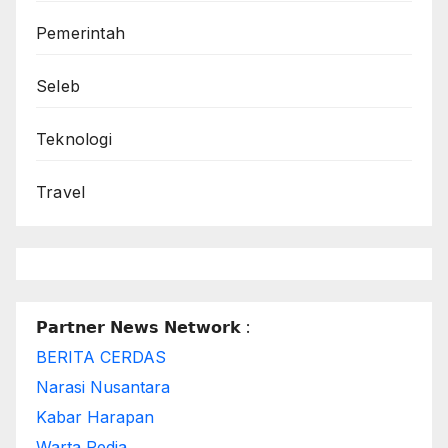
Pemerintah
Seleb
Teknologi
Travel
𝗣𝗮𝗿𝘁𝗻𝗲𝗿 𝗡𝗲𝘄𝘀 𝗡𝗲𝘁𝘄𝗼𝗿𝗸 :
BERITA CERDAS
Narasi Nusantara
Kabar Harapan
Warta Pedia