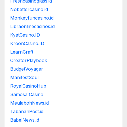
Freshcasinoglass.id
Nobettercasino.id
Monkeyfuncasino.id
Libraonlinecasinos.id
KyatCasino.ID
KroonCasino.ID
LearnCraft
CreatorPlaybook
BudgetVoyager
ManifestSoul
RoyalCasinoHub
Samosa Casino
MeulabohNews.id
TabananPost.id
BabelNews.id