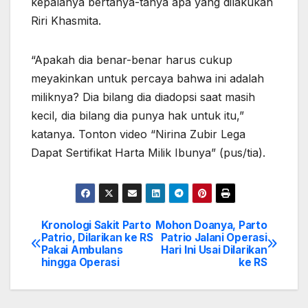
kepalanya bertanya-tanya apa yang dilakukan
Riri Khasmita.
“Apakah dia benar-benar harus cukup
meyakinkan untuk percaya bahwa ini adalah
miliknya? Dia bilang dia diadopsi saat masih
kecil, dia bilang dia punya hak untuk itu,”
katanya. Tonton video “Nirina Zubir Lega
Dapat Sertifikat Harta Milik Ibunya” (pus/tia).
Kronologi Sakit Parto
Mohon Doanya, Parto
Post
Patrio, Dilarikan ke RS
Patrio Jalani Operasi
Pakai Ambulans
Hari Ini Usai Dilarikan
navigation
hingga Operasi
ke RS