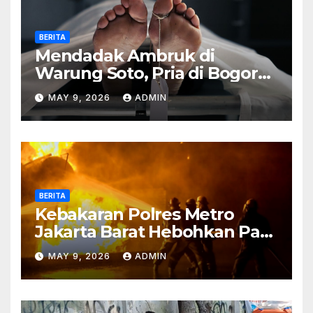
BERITA
Mendadak Ambruk di
Warung Soto, Pria di Bogor
Meninggal Sebelum Makan
MAY 9, 2026
ADMIN
BERITA
Kebakaran Polres Metro
Jakarta Barat Hebohkan Pagi
Hari, Ini Fakta Terbarunya
MAY 9, 2026
ADMIN