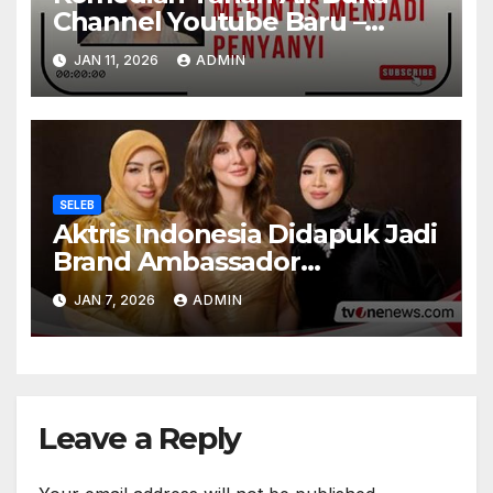
Channel Youtube Baru –
Subscriber Tembus 500 Ribu
JAN 11, 2026
ADMIN
Dalam 1 Minggu
SELEB
Aktris Indonesia Didapuk Jadi
Brand Ambassador
Internasional – Nilai Kontrak
JAN 7, 2026
ADMIN
Rp100 M
Leave a Reply