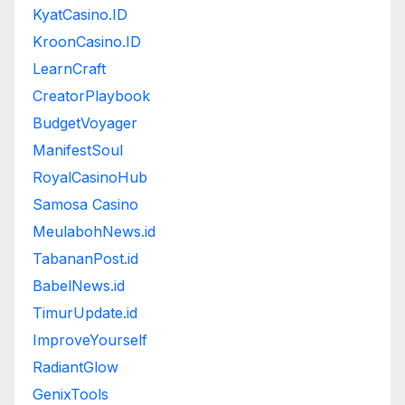
KyatCasino.ID
KroonCasino.ID
LearnCraft
CreatorPlaybook
BudgetVoyager
ManifestSoul
RoyalCasinoHub
Samosa Casino
MeulabohNews.id
TabananPost.id
BabelNews.id
TimurUpdate.id
ImproveYourself
RadiantGlow
GenixTools