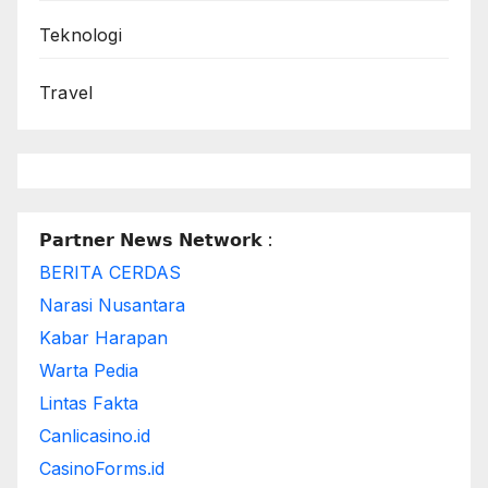
Teknologi
Travel
𝗣𝗮𝗿𝘁𝗻𝗲𝗿 𝗡𝗲𝘄𝘀 𝗡𝗲𝘁𝘄𝗼𝗿𝗸 :
BERITA CERDAS
Narasi Nusantara
Kabar Harapan
Warta Pedia
Lintas Fakta
Canlicasino.id
CasinoForms.id