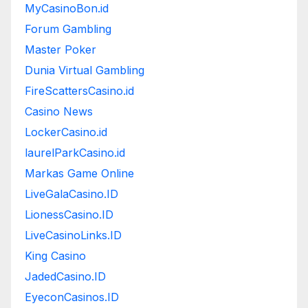
MyCasinoBon.id
Forum Gambling
Master Poker
Dunia Virtual Gambling
FireScattersCasino.id
Casino News
LockerCasino.id
laurelParkCasino.id
Markas Game Online
LiveGalaCasino.ID
LionessCasino.ID
LiveCasinoLinks.ID
King Casino
JadedCasino.ID
EyeconCasinos.ID