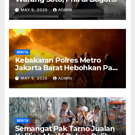
Meninggal Sebelum Makan
MAY 9, 2026
ADMIN
BERITA
Kebakaran Polres Metro
Jakarta Barat Hebohkan Pagi
Hari, Ini Fakta Terbarunya
MAY 9, 2026
ADMIN
BERITA
Semangat Pak Tarno Jualan