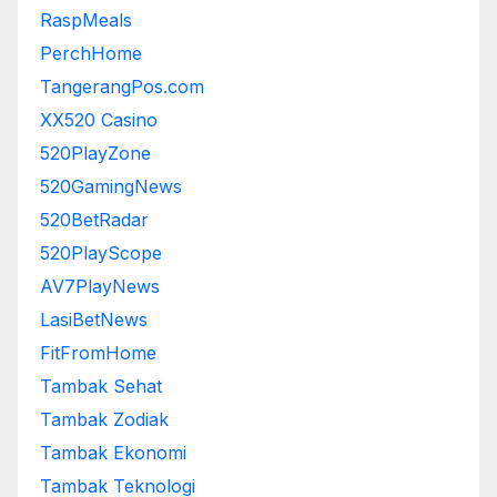
RaspMeals
PerchHome
TangerangPos.com
XX520 Casino
520PlayZone
520GamingNews
520BetRadar
520PlayScope
AV7PlayNews
LasiBetNews
FitFromHome
Tambak Sehat
Tambak Zodiak
Tambak Ekonomi
Tambak Teknologi