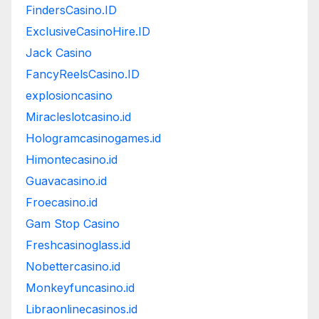
FindersCasino.ID
ExclusiveCasinoHire.ID
Jack Casino
FancyReelsCasino.ID
explosioncasino
Miracleslotcasino.id
Hologramcasinogames.id
Himontecasino.id
Guavacasino.id
Froecasino.id
Gam Stop Casino
Freshcasinoglass.id
Nobettercasino.id
Monkeyfuncasino.id
Libraonlinecasinos.id