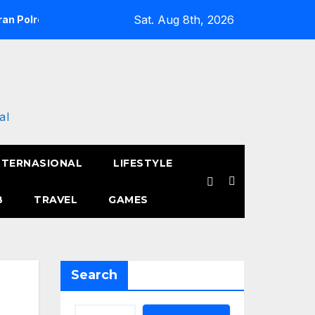
Sat. Aug 8th, 2026
an Polres Metro Jakarta Barat Hebohkan Pagi Hari, Ini Fakta 
al
NTERNASIONAL
LIFESTYLE
B
TRAVEL
GAMES
Search