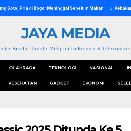
ng Soto, Pria di Bogor Meninggal Sebelum Makan
Kebakar
JAYA MEDIA
edia Berita Update Meliputi Indonesia & Internation
OLAHRAGA
TEKNOLOGI
NASIONAL
I
KESEHATAN
GADGET
EKONOMI
SELE
assic 2025 Ditunda Ke 5