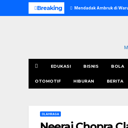
Skip
Breaking
Mendadak Ambruk di Waru
to
content
M
EDUKASI
BISNIS
BOLA
OTOMOTIF
HIBURAN
BERITA
OLAHRAGA
Neeraj Chopra Cl