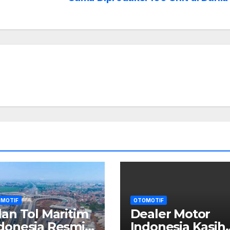
MOTIF
OTOMOTIF
lan Tol Maritim
Dealer Motor
donesia Resmi
Indonesia Kasih