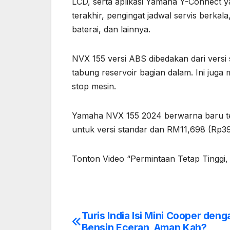
LCD, serta aplikasi Yamaha Y-Connect yan
terakhir, pengingat jadwal servis berkala
baterai, dan lainnya.
NVX 155 versi ABS dibedakan dari vers
tabung reservoir bagian dalam. Ini juga
stop mesin.
Yamaha NVX 155 2024 berwarna baru ter
untuk versi standar dan RM11,698 (Rp39
Tonton Video “Permintaan Tetap Tinggi,
Turis India Isi Mini Cooper deng
Post
Bensin Eceran, Aman Kah?