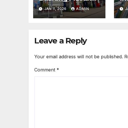
Kota Besar,
Di
JAN 11, 2026
ADMIN
J
Aturan Baru
T
Kontroversial
Su
4
Leave a Reply
Your email address will not be published.
R
Comment
*