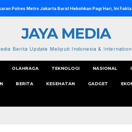
s Metro Jakarta Barat Hebohkan Pagi Hari, Ini Fakta Terbarun
JAYA MEDIA
edia Berita Update Meliputi Indonesia & Internation
OLAHRAGA
TEKNOLOGI
NASIONAL
N
BERITA
KESEHATAN
GADGET
EKO