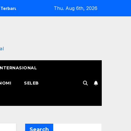
Thu. Aug 6th, 2026
ya
Semangat Pak Tarno Jualan Keliling Meski Belum Pulih
al
INTERNASIONAL
NOMI
SELEB
Search