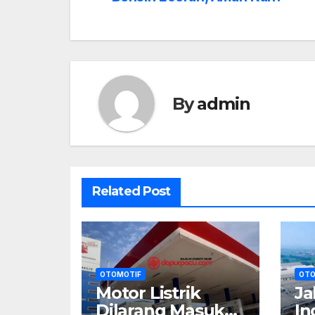
navigation
By
admin
Related Post
OTOMOTIF
OTO
Motor Listrik
Ja
Dilarang Masuk
In