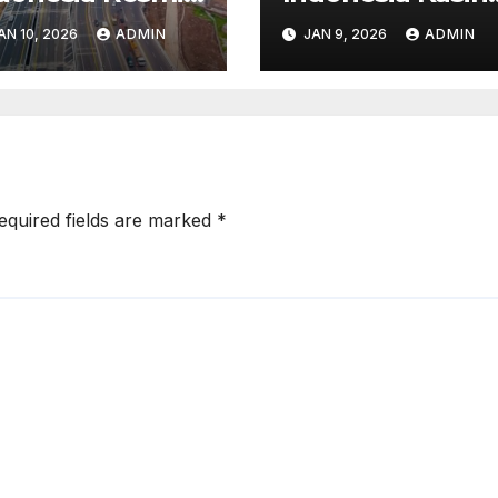
buka – Waktu
Cashback 30% –
AN 10, 2026
ADMIN
JAN 9, 2026
ADMIN
empuh Ke
Promo Musim
lawesi Turun
Liburan!
0%
equired fields are marked
*