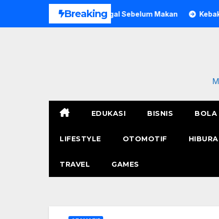
Skip
Breaking
 Pria di Bogor Meninggal Sebelum Makan
Kebakaran Polre
to
content
M
EDUKASI
BISNIS
BOLA
LIFESTYLE
OTOMOTIF
HIBURA
TRAVEL
GAMES