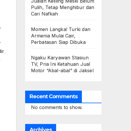
Jualan Keliling Meski Belum
Pulih, Tetap Menghibur dan
Cari Nafkah
.
Momen Langka! Turki dan
Armenia Mulai Cair,
Perbatasan Siap Dibuka
r
ir
Ngaku Karyawan Stasiun
g
TV, Pria Ini Ketahuan Jual
Motor “Abal-abal” di Jaksel
Recent Comments
4
No comments to show.
Archives