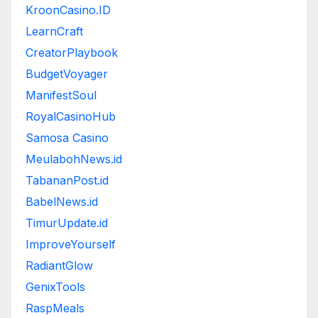
KroonCasino.ID
LearnCraft
CreatorPlaybook
BudgetVoyager
ManifestSoul
RoyalCasinoHub
Samosa Casino
MeulabohNews.id
TabananPost.id
BabelNews.id
TimurUpdate.id
ImproveYourself
RadiantGlow
GenixTools
RaspMeals