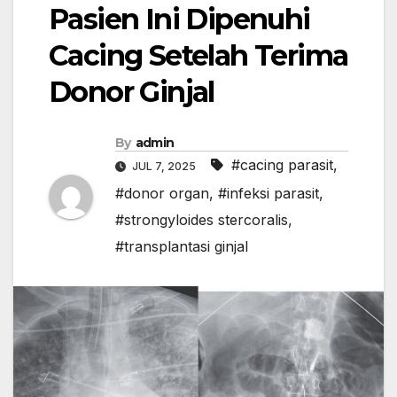
Pasien Ini Dipenuhi
Cacing Setelah Terima
Donor Ginjal
By
admin
#cacing parasit
,
JUL 7, 2025
#donor organ
,
#infeksi parasit
,
#strongyloides stercoralis
,
#transplantasi ginjal