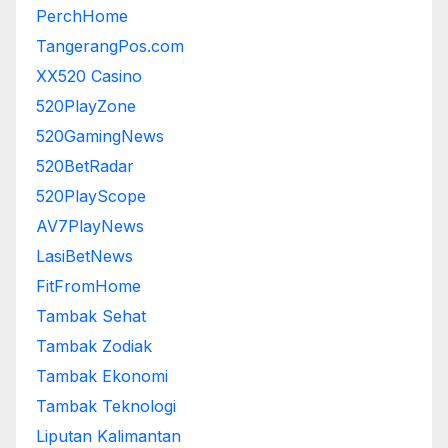
PerchHome
TangerangPos.com
XX520 Casino
520PlayZone
520GamingNews
520BetRadar
520PlayScope
AV7PlayNews
LasiBetNews
FitFromHome
Tambak Sehat
Tambak Zodiak
Tambak Ekonomi
Tambak Teknologi
Liputan Kalimantan