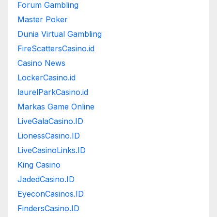
Forum Gambling
Master Poker
Dunia Virtual Gambling
FireScattersCasino.id
Casino News
LockerCasino.id
laurelParkCasino.id
Markas Game Online
LiveGalaCasino.ID
LionessCasino.ID
LiveCasinoLinks.ID
King Casino
JadedCasino.ID
EyeconCasinos.ID
FindersCasino.ID