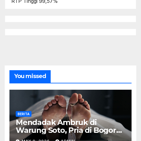
RTP Tinggi 99,57%
You missed
BERITA
Mendadak Ambruk di
Warung Soto, Pria di Bogor
Meninggal Sebelum Makan