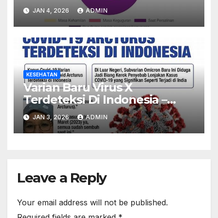
Program Nasional Dinilai
JAN 4, 2026
ADMIN
Sukses
KESEHATAN
Varian Baru Virus X
Terdeteksi Di Indonesia –
Kemenkes Imbau Warga
JAN 3, 2026
ADMIN
Waspada
Leave a Reply
Your email address will not be published.
Required fields are marked
*