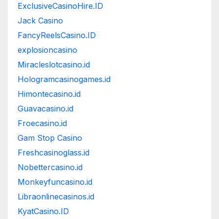
ExclusiveCasinoHire.ID
Jack Casino
FancyReelsCasino.ID
explosioncasino
Miracleslotcasino.id
Hologramcasinogames.id
Himontecasino.id
Guavacasino.id
Froecasino.id
Gam Stop Casino
Freshcasinoglass.id
Nobettercasino.id
Monkeyfuncasino.id
Libraonlinecasinos.id
KyatCasino.ID