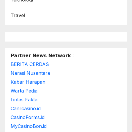
Travel
𝗣𝗮𝗿𝘁𝗻𝗲𝗿 𝗡𝗲𝘄𝘀 𝗡𝗲𝘁𝘄𝗼𝗿𝗸 :
BERITA CERDAS
Narasi Nusantara
Kabar Harapan
Warta Pedia
Lintas Fakta
Canlicasino.id
CasinoForms.id
MyCasinoBon.id