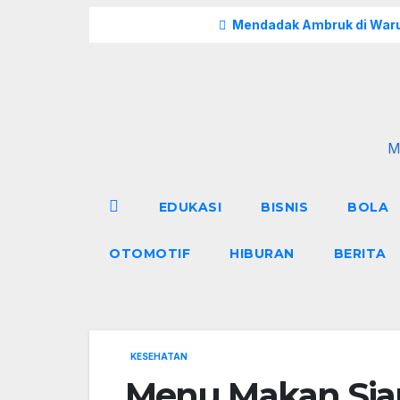
Skip
Breaking
Mendadak Ambruk di Waru
to
content
M
EDUKASI
BISNIS
BOLA
OTOMOTIF
HIBURAN
BERITA
KESEHATAN
Menu Makan Sia