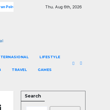
Thu. Aug 6th, 2026
an Polres Metro Jakarta Barat Hebohkan Pagi Hari, Ini Fakta 
al
NTERNASIONAL
LIFESTYLE
B
TRAVEL
GAMES
Search
i