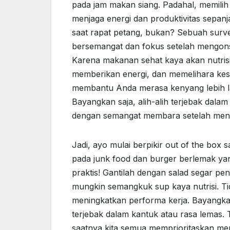
pada jam makan siang. Padahal, memilih
menjaga energi dan produktivitas sepanj
saat rapat petang, bukan? Sebuah sur
bersemangat dan fokus setelah mengon
Karena makanan sehat kaya akan nutrisi 
memberikan energi, dan memelihara kese
membantu Anda merasa kenyang lebih l
Bayangkan saja, alih-alih terjebak dala
dengan semangat membara setelah meni
Jadi, ayo mulai berpikir out of the box
pada junk food dan burger berlemak yan
praktis! Gantilah dengan salad segar pe
mungkin semangkuk sup kaya nutrisi. Tid
meningkatkan performa kerja. Bayangkan
terjebak dalam kantuk atau rasa lemas.
saatnya kita semua memprioritaskan me