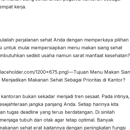
empat kerja.
Mulailah perjalanan sehat Anda dengan memperkaya pilihan
si untuk mulai mempersiapkan menu makan siang sehat
mbutuhkan sedikit usaha namun sarat manfaat kesehatan?
a.placeholder.com/1200×675.png)—Tujuan Menu Makan Sia
enjadikan Makanan Sehat Sebagai Prioritas di Kantor?
antoran bukan sekadar menjadi tren sesaat. Pada intinya,
kesejahteraan jangka panjang Anda. Setiap harinya kita
n tugas deadline yang terus berdatangan. Di sinilah
menjaga tubuh dan otak agar tetap optimal. Banyak
akanan sehat erat kaitannya dengan peningkatan fungsi