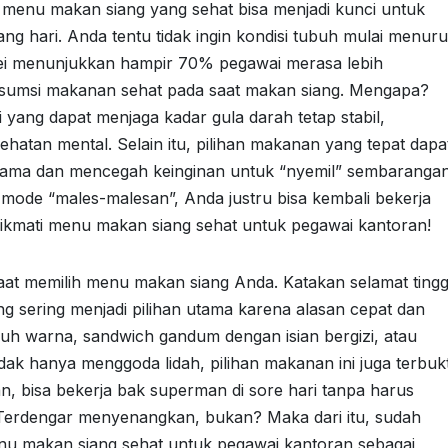
 menu makan siang yang sehat bisa menjadi kunci untuk
ang hari. Anda tentu tidak ingin kondisi tubuh mulai menur
vei menunjukkan hampir 70% pegawai merasa lebih
sumsi makanan sehat pada saat makan siang. Mengapa?
yang dapat menjaga kadar gula darah tetap stabil,
hatan mental. Selain itu, pilihan makanan yang tepat dapa
ama dan mencegah keinginan untuk “nyemil” sembarangan
m mode “males-malesan”, Anda justru bisa kembali bekerja
kmati menu makan siang sehat untuk pegawai kantoran!
 saat memilih menu makan siang Anda. Katakan selamat tingg
g sering menjadi pilihan utama karena alasan cepat dan
nuh warna, sandwich gandum dengan isian bergizi, atau
ak hanya menggoda lidah, pilihan makanan ini juga terbukt
, bisa bekerja bak superman di sore hari tanpa harus
 Terdengar menyenangkan, bukan? Maka dari itu, sudah
nu makan siang sehat untuk pegawai kantoran sebagai