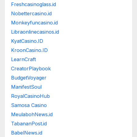
Freshcasinoglass.id
Nobettercasino.id
Monkeyfuncasino.id
Libraonlinecasinos.id
KyatCasino.ID
KroonCasino.ID
LearnCraft
CreatorPlaybook
BudgetVoyager
ManifestSoul
RoyalCasinoHub
Samosa Casino
MeulabohNews.id
TabananPost.id
BabelNews.id