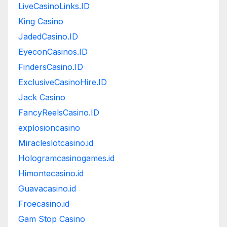
LiveCasinoLinks.ID
King Casino
JadedCasino.ID
EyeconCasinos.ID
FindersCasino.ID
ExclusiveCasinoHire.ID
Jack Casino
FancyReelsCasino.ID
explosioncasino
Miracleslotcasino.id
Hologramcasinogames.id
Himontecasino.id
Guavacasino.id
Froecasino.id
Gam Stop Casino