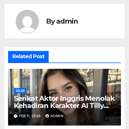
By
admin
Related Post
SELEB
Serikat Aktor Inggris Menolak
Kehadiran Karakter AI Tilly
Norwood Sebagai Aktris
FEB 11, 2026
ADMIN