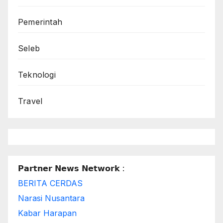
Pemerintah
Seleb
Teknologi
Travel
𝗣𝗮𝗿𝘁𝗻𝗲𝗿 𝗡𝗲𝘄𝘀 𝗡𝗲𝘁𝘄𝗼𝗿𝗸 :
BERITA CERDAS
Narasi Nusantara
Kabar Harapan