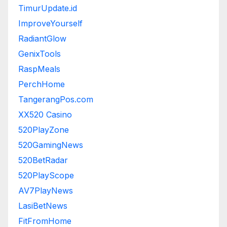
TimurUpdate.id
ImproveYourself
RadiantGlow
GenixTools
RaspMeals
PerchHome
TangerangPos.com
XX520 Casino
520PlayZone
520GamingNews
520BetRadar
520PlayScope
AV7PlayNews
LasiBetNews
FitFromHome