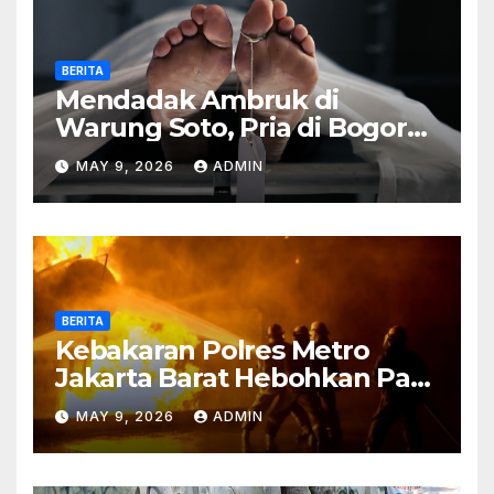
BERITA
Mendadak Ambruk di
Warung Soto, Pria di Bogor
Meninggal Sebelum Makan
MAY 9, 2026
ADMIN
BERITA
Kebakaran Polres Metro
Jakarta Barat Hebohkan Pagi
Hari, Ini Fakta Terbarunya
MAY 9, 2026
ADMIN