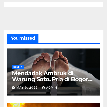
You missed
BERITA
Mendadak Ambruk di
Warung Soto, Pria di Bogor
Meninggal Sebelum Makan
MAY 9, 2026
ADMIN