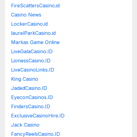
FireScattersCasino.id
Casino News
LockerCasino.id
laurelParkCasino.id
Markas Game Online
LiveGalaCasino.ID
LionessCasino.ID
LiveCasinoLinks.ID
King Casino
JadedCasino.ID
EyeconCasinos.ID
FindersCasino.ID
ExclusiveCasinoHire.ID
Jack Casino
FancyReelsCasino.ID