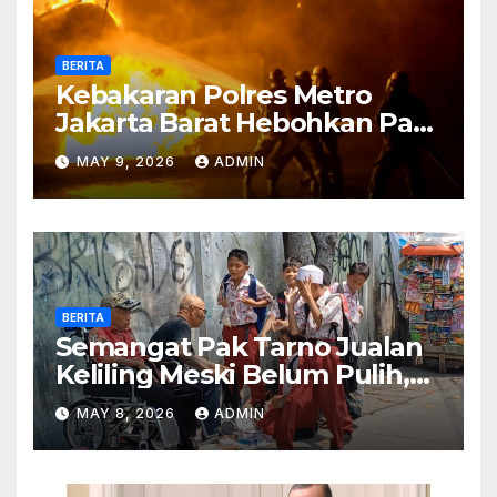
BERITA
Kebakaran Polres Metro
Jakarta Barat Hebohkan Pagi
Hari, Ini Fakta Terbarunya
MAY 9, 2026
ADMIN
BERITA
Semangat Pak Tarno Jualan
Keliling Meski Belum Pulih,
Tetap Menghibur dan Cari
MAY 8, 2026
ADMIN
Nafkah