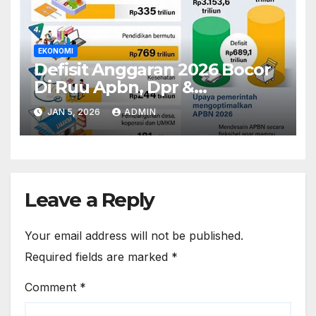
EKONOMI
Defisit Anggaran 2026 Bocor
Di Ruu Apbn, Dpr &
Pemerintah Adu Argumen
JAN 5, 2026
ADMIN
Leave a Reply
Your email address will not be published.
Required fields are marked
*
Comment
*