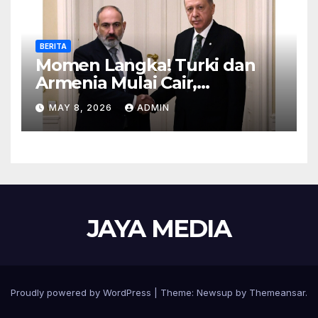
BERITA
Momen Langka! Turki dan
Armenia Mulai Cair,
Perbatasan Siap Dibuka
MAY 8, 2026
ADMIN
JAYA MEDIA
Proudly powered by WordPress
|
Theme: Newsup by
Themeansar
.