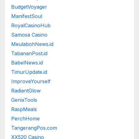
BudgetVoyager
ManifestSoul
RoyalCasinoHub
Samosa Casino
MeulabohNews.id
TabananPost.id
BabelNews.id
TimurUpdate.id
ImproveYourself
RadiantGlow
GenixTools
RaspMeals
PerchHome
TangerangPos.com
XX520 Casino