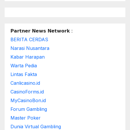
𝗣𝗮𝗿𝘁𝗻𝗲𝗿 𝗡𝗲𝘄𝘀 𝗡𝗲𝘁𝘄𝗼𝗿𝗸 :
BERITA CERDAS
Narasi Nusantara
Kabar Harapan
Warta Pedia
Lintas Fakta
Canlicasino.id
CasinoForms.id
MyCasinoBon.id
Forum Gambling
Master Poker
Dunia Virtual Gambling