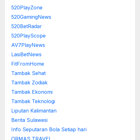
520PlayZone
520GamingNews
520BetRadar
520PlayScope
AV7PlayNews
LasiBetNews
FitFromHome
Tambak Sehat
Tambak Zodiak
Tambak Ekonomi
Tambak Teknologi
Liputan Kalimantan
Berita Sulawesi
Info Seputaran Bola Setiap hari
ORMAS TRAVEL