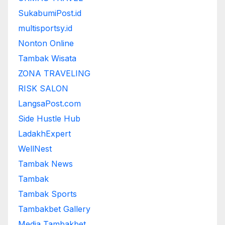
SukabumiPost.id
multisportsy.id
Nonton Online
Tambak Wisata
ZONA TRAVELING
RISK SALON
LangsaPost.com
Side Hustle Hub
LadakhExpert
WellNest
Tambak News
Tambak
Tambak Sports
Tambakbet Gallery
Media Tambakbet