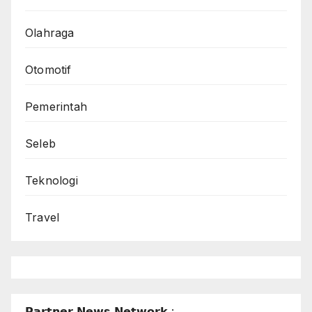
Olahraga
Otomotif
Pemerintah
Seleb
Teknologi
Travel
𝗣𝗮𝗿𝘁𝗻𝗲𝗿 𝗡𝗲𝘄𝘀 𝗡𝗲𝘁𝘄𝗼𝗿𝗸 :