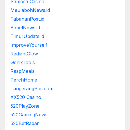
Samosa Casino
MeulabohNews.id
TabananPost.id
BabelNews.id
TimurUpdate.id
ImproveYourself
RadiantGlow
GenixTools
RaspMeals
PerchHome
TangerangPos.com
XX520 Casino
520PlayZone
520GamingNews
520BetRadar