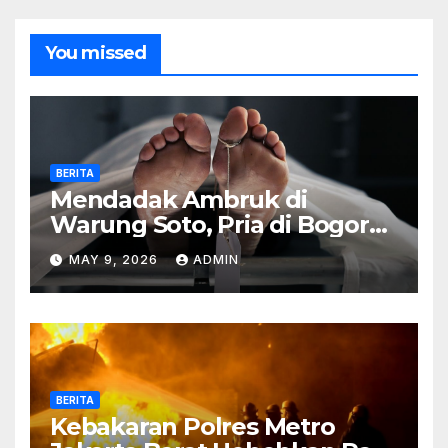
You missed
BERITA
Mendadak Ambruk di
Warung Soto, Pria di Bogor
Meninggal Sebelum Makan
MAY 9, 2026
ADMIN
BERITA
Kebakaran Polres Metro