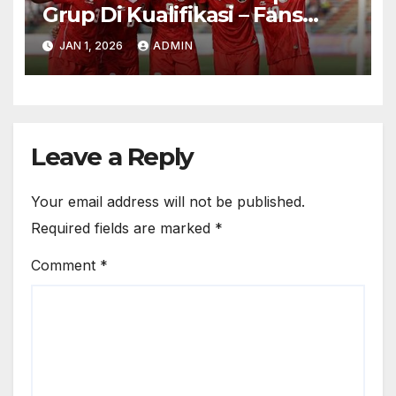
Grup Di Kualifikasi – Fans
Gelar Konvoi 100k Di Jakarta
JAN 1, 2026
ADMIN
Leave a Reply
Your email address will not be published.
Required fields are marked
*
Comment
*