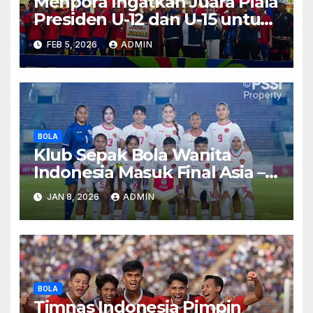
Menpora Ingatkan Juara Piala
Presiden U-12 dan U-15 untuk
Terus Berkembang
FEB 5, 2026
ADMIN
BOLA
Klub Sepak Bola Wanita
Indonesia Masuk Final Asia –
Apa Rahasianya?
JAN 8, 2026
ADMIN
BOLA
Timnas Indonesia Pimpin