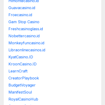
Himontecasino.id
Guavacasino.id
Froecasino.id
Gam Stop Casino
Freshcasinoglass.id
Nobettercasino.id
Monkeyfuncasino.id
Libraonlinecasinos.id
KyatCasino.ID
KroonCasino.ID
LearnCraft
CreatorPlaybook
BudgetVoyager
ManifestSoul
RoyalCasinoHub