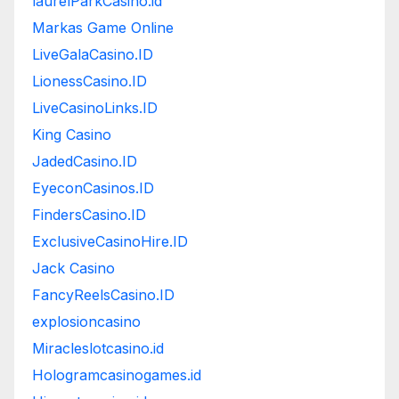
laurelParkCasino.id
Markas Game Online
LiveGalaCasino.ID
LionessCasino.ID
LiveCasinoLinks.ID
King Casino
JadedCasino.ID
EyeconCasinos.ID
FindersCasino.ID
ExclusiveCasinoHire.ID
Jack Casino
FancyReelsCasino.ID
explosioncasino
Miracleslotcasino.id
Hologramcasinogames.id