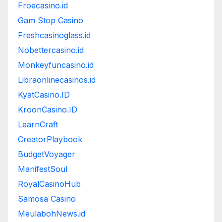
Froecasino.id
Gam Stop Casino
Freshcasinoglass.id
Nobettercasino.id
Monkeyfuncasino.id
Libraonlinecasinos.id
KyatCasino.ID
KroonCasino.ID
LearnCraft
CreatorPlaybook
BudgetVoyager
ManifestSoul
RoyalCasinoHub
Samosa Casino
MeulabohNews.id