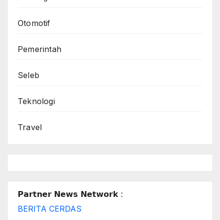
Otomotif
Pemerintah
Seleb
Teknologi
Travel
𝗣𝗮𝗿𝘁𝗻𝗲𝗿 𝗡𝗲𝘄𝘀 𝗡𝗲𝘁𝘄𝗼𝗿𝗸 :
BERITA CERDAS