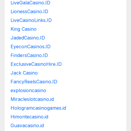
LiveGalaCasino.ID
LionessCasino.ID
LiveCasinoLinks.ID
King Casino
JadedCasino.ID
EyeconCasinos.ID
FindersCasino.ID
ExclusiveCasinoHire.ID
Jack Casino
FancyReelsCasino.ID
explosioncasino
Miracleslotcasino.id
Hologramcasinogames.id
Himontecasino.id
Guavacasino.id