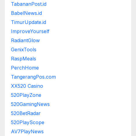
TabananPost.id
BabelNews.id
TimurUpdate.id
ImproveYourself
RadiantGlow
GenixTools
RaspMeals
PerchHome
TangerangPos.com
XX520 Casino
520PlayZone
520GamingNews
520BetRadar
520PlayScope
AV7PlayNews