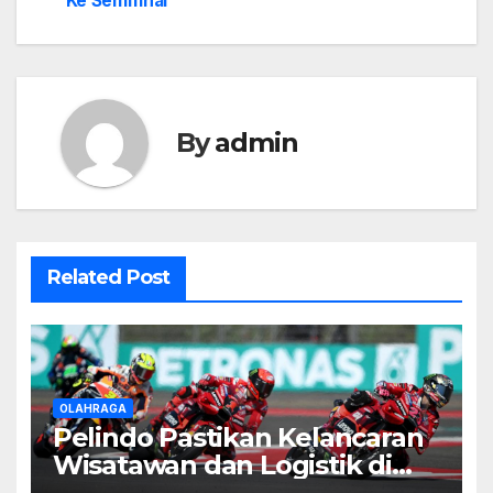
Ke Semifinal
By
admin
Related Post
OLAHRAGA
Pelindo Pastikan Kelancaran
Wisatawan dan Logistik di
MotoGP Mandalika 2025