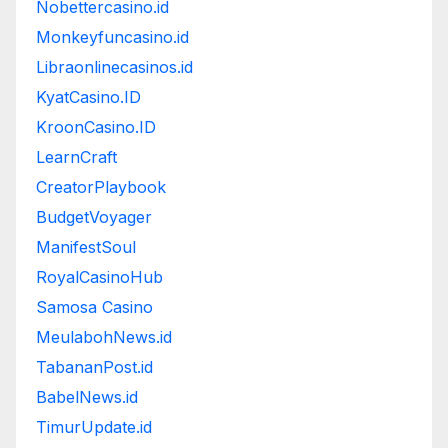
Nobettercasino.id
Monkeyfuncasino.id
Libraonlinecasinos.id
KyatCasino.ID
KroonCasino.ID
LearnCraft
CreatorPlaybook
BudgetVoyager
ManifestSoul
RoyalCasinoHub
Samosa Casino
MeulabohNews.id
TabananPost.id
BabelNews.id
TimurUpdate.id