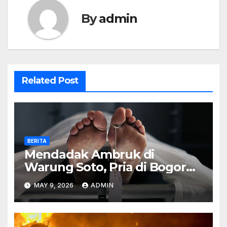
By
admin
Related Post
BERITA
Mendadak Ambruk di
Warung Soto, Pria di Bogor
Meninggal Sebelum Makan
MAY 9, 2026
ADMIN