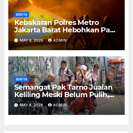
BERITA
Kebakaran Polres Metro
Jakarta Barat Hebohkan Pagi
Hari, Ini Fakta Terbarunya
MAY 9, 2026
ADMIN
BERITA
Semangat Pak Tarno Jualan
Keliling Meski Belum Pulih,
Tetap Menghibur dan Cari
MAY 8, 2026
ADMIN
Nafkah