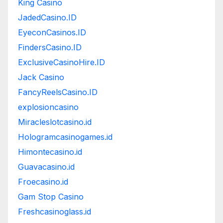
King Casino
JadedCasino.ID
EyeconCasinos.ID
FindersCasino.ID
ExclusiveCasinoHire.ID
Jack Casino
FancyReelsCasino.ID
explosioncasino
Miracleslotcasino.id
Hologramcasinogames.id
Himontecasino.id
Guavacasino.id
Froecasino.id
Gam Stop Casino
Freshcasinoglass.id