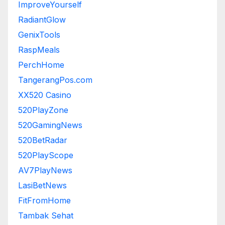
ImproveYourself
RadiantGlow
GenixTools
RaspMeals
PerchHome
TangerangPos.com
XX520 Casino
520PlayZone
520GamingNews
520BetRadar
520PlayScope
AV7PlayNews
LasiBetNews
FitFromHome
Tambak Sehat