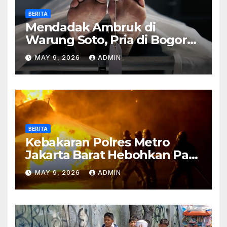
BERITA
Mendadak Ambruk di
Warung Soto, Pria di Bogor
Meninggal Sebelum Makan
MAY 9, 2026
ADMIN
BERITA
Kebakaran Polres Metro
Jakarta Barat Hebohkan Pagi
Hari, Ini Fakta Terbarunya
MAY 9, 2026
ADMIN