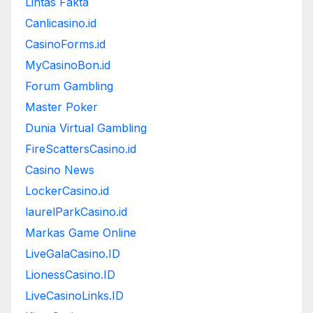
Lintas Fakta
Canlicasino.id
CasinoForms.id
MyCasinoBon.id
Forum Gambling
Master Poker
Dunia Virtual Gambling
FireScattersCasino.id
Casino News
LockerCasino.id
laurelParkCasino.id
Markas Game Online
LiveGalaCasino.ID
LionessCasino.ID
LiveCasinoLinks.ID