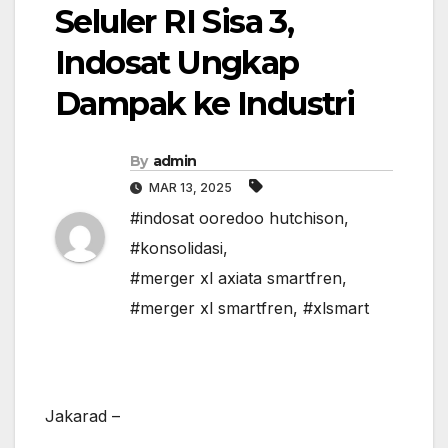
Seluler RI Sisa 3,
Indosat Ungkap
Dampak ke Industri
By
admin
MAR 13, 2025
#indosat ooredoo hutchison
,
#konsolidasi
,
#merger xl axiata smartfren
,
#merger xl smartfren
,
#xlsmart
Jakarad –