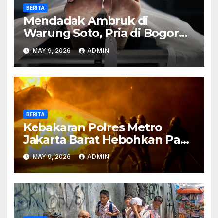
BERITA
Mendadak Ambruk di
Warung Soto, Pria di Bogor
Meninggal Sebelum Makan
MAY 9, 2026
ADMIN
BERITA
Kebakaran Polres Metro
Jakarta Barat Hebohkan Pagi
Hari, Ini Fakta Terbarunya
MAY 9, 2026
ADMIN