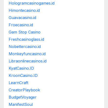
Hologramcasinogames.id
Himontecasino.id
Guavacasino.id
Froecasino.id
Gam Stop Casino
Freshcasinoglass.id
Nobettercasino.id
Monkeyfuncasino.id
Libraonlinecasinos.id
KyatCasino.ID
KroonCasino.ID
LearnCraft
CreatorPlaybook
BudgetVoyager
ManifestSoul