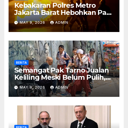
Kebakaran Polres Metro
Jakarta Barat Hebohkan Pagi
Hari, Ini Fakta Terbarunya
MAY 9, 2026
ADMIN
BERITA
Semangat Pak Tarno Jualan
Keliling Meski Belum Pulih,
Tetap Menghibur dan Cari
MAY 8, 2026
ADMIN
Nafkah
BERITA