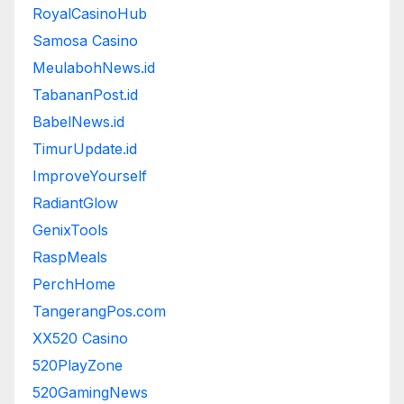
RoyalCasinoHub
Samosa Casino
MeulabohNews.id
TabananPost.id
BabelNews.id
TimurUpdate.id
ImproveYourself
RadiantGlow
GenixTools
RaspMeals
PerchHome
TangerangPos.com
XX520 Casino
520PlayZone
520GamingNews