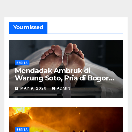
You missed
BERITA
Mendadak Ambruk di
Warung Soto, Pria di Bogor
Meninggal Sebelum Makan
MAY 9, 2026
ADMIN
BERITA