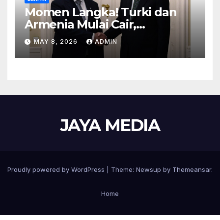
Momen Langka! Turki dan
Armenia Mulai Cair,
Perbatasan Siap Dibuka
MAY 8, 2026
ADMIN
JAYA MEDIA
Proudly powered by WordPress
|
Theme: Newsup by
Themeansar
.
Home