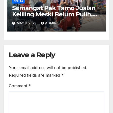
BERITA
Semangat Pak Tarno Jualan
Keliling Meski Belum Pulih,
Tetap Menghibur dan Cari
MAY 8, 2026
ADMIN
Nafkah
Leave a Reply
Your email address will not be published.
Required fields are marked
*
Comment
*