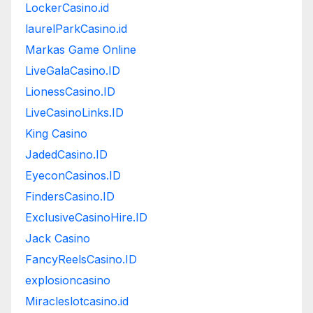
LockerCasino.id
laurelParkCasino.id
Markas Game Online
LiveGalaCasino.ID
LionessCasino.ID
LiveCasinoLinks.ID
King Casino
JadedCasino.ID
EyeconCasinos.ID
FindersCasino.ID
ExclusiveCasinoHire.ID
Jack Casino
FancyReelsCasino.ID
explosioncasino
Miracleslotcasino.id