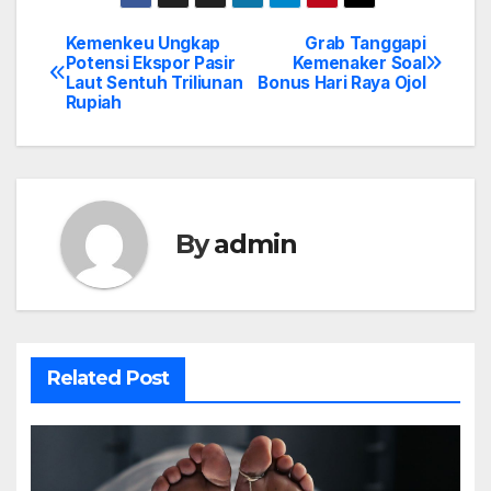
Kemenkeu Ungkap
Grab Tanggapi
Post
Potensi Ekspor Pasir
Kemenaker Soal
Laut Sentuh Triliunan
Bonus Hari Raya Ojol
navigation
Rupiah
By
admin
Related Post